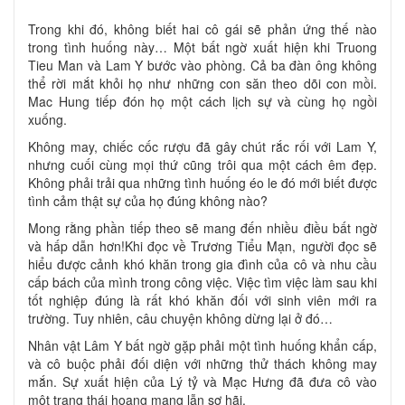
Trong khi đó, không biết hai cô gái sẽ phản ứng thế nào
trong tình huống này… Một bất ngờ xuất hiện khi Truong
Tieu Man và Lam Y bước vào phòng. Cả ba đàn ông không
thể rời mắt khỏi họ như những con săn theo dõi con mồi.
Mac Hung tiếp đón họ một cách lịch sự và cùng họ ngồi
xuống.
Không may, chiếc cốc rượu đã gây chút rắc rối với Lam Y,
nhưng cuối cùng mọi thứ cũng trôi qua một cách êm đẹp.
Không phải trải qua những tình huống éo le đó mới biết được
tình cảm thật sự của họ đúng không nào?
Mong rằng phần tiếp theo sẽ mang đến nhiều điều bất ngờ
và hấp dẫn hơn!Khi đọc về Trương Tiểu Mạn, người đọc sẽ
hiểu được cảnh khó khăn trong gia đình của cô và nhu cầu
cấp bách của mình trong công việc. Việc tìm việc làm sau khi
tốt nghiệp đúng là rất khó khăn đối với sinh viên mới ra
trường. Tuy nhiên, câu chuyện không dừng lại ở đó…
Nhân vật Lâm Y bất ngờ gặp phải một tình huống khẩn cấp,
và cô buộc phải đối diện với những thử thách không may
mắn. Sự xuất hiện của Lý tỷ và Mạc Hưng đã đưa cô vào
một trạng thái hoang mang lẫn sợ hãi.