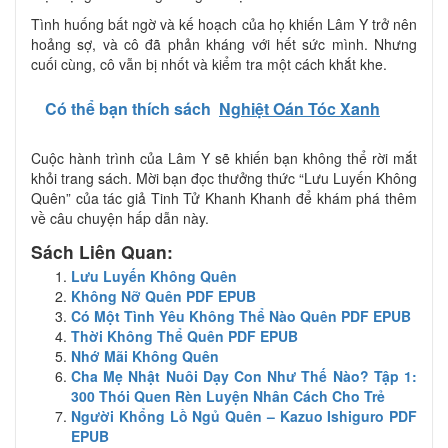
Tình huống bất ngờ và kế hoạch của họ khiến Lâm Y trở nên
hoảng sợ, và cô đã phản kháng với hết sức mình. Nhưng
cuối cùng, cô vẫn bị nhốt và kiểm tra một cách khắt khe.
Có thể bạn thích sách
Nghiệt Oán Tóc Xanh
Cuộc hành trình của Lâm Y sẽ khiến bạn không thể rời mắt
khỏi trang sách. Mời bạn đọc thưởng thức “Lưu Luyến Không
Quên” của tác giả Tinh Tử Khanh Khanh để khám phá thêm
về câu chuyện hấp dẫn này.
Sách Liên Quan:
Lưu Luyến Không Quên
Không Nỡ Quên PDF EPUB
Có Một Tình Yêu Không Thể Nào Quên PDF EPUB
Thời Không Thể Quên PDF EPUB
Nhớ Mãi Không Quên
Cha Mẹ Nhật Nuôi Dạy Con Như Thế Nào? Tập 1:
300 Thói Quen Rèn Luyện Nhân Cách Cho Trẻ
Người Khổng Lồ Ngủ Quên – Kazuo Ishiguro PDF
EPUB