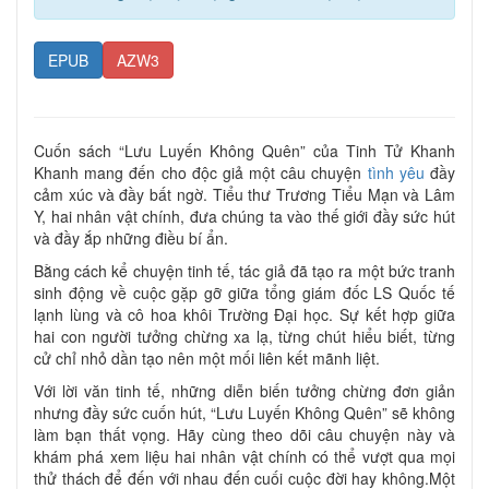
EPUB
AZW3
Cuốn sách “Lưu Luyến Không Quên” của Tinh Tử Khanh
Khanh mang đến cho độc giả một câu chuyện
tình yêu
đầy
cảm xúc và đầy bất ngờ. Tiểu thư Trương Tiểu Mạn và Lâm
Y, hai nhân vật chính, đưa chúng ta vào thế giới đầy sức hút
và đầy ắp những điều bí ẩn.
Bằng cách kể chuyện tinh tế, tác giả đã tạo ra một bức tranh
sinh động về cuộc gặp gỡ giữa tổng giám đốc LS Quốc tế
lạnh lùng và cô hoa khôi Trường Đại học. Sự kết hợp giữa
hai con người tưởng chừng xa lạ, từng chút hiểu biết, từng
cử chỉ nhỏ dần tạo nên một mối liên kết mãnh liệt.
Với lời văn tinh tế, những diễn biến tưởng chừng đơn giản
nhưng đầy sức cuốn hút, “Lưu Luyến Không Quên” sẽ không
làm bạn thất vọng. Hãy cùng theo dõi câu chuyện này và
khám phá xem liệu hai nhân vật chính có thể vượt qua mọi
thử thách để đến với nhau đến cuối cuộc đời hay không.Một