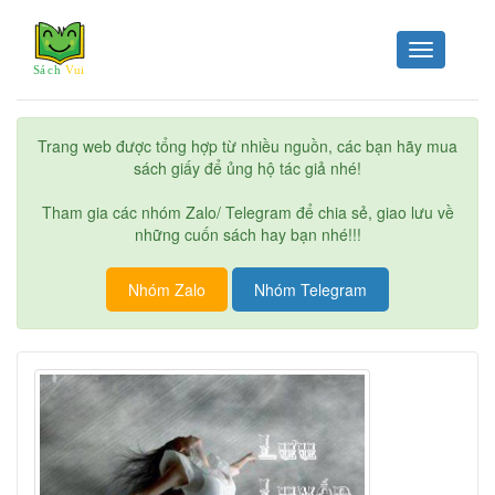
Toggle
navigation
Trang web được tổng hợp từ nhiều nguồn, các bạn hãy mua
sách giấy để ủng hộ tác giả nhé!
Tham gia các nhóm Zalo/ Telegram để chia sẻ, giao lưu về
những cuốn sách hay bạn nhé!!!
Nhóm Zalo
Nhóm Telegram