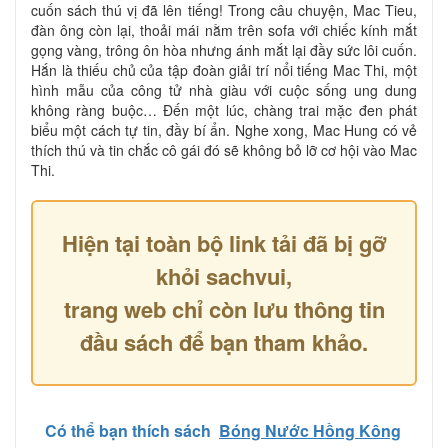
cuốn sách thú vị đã lên tiếng! Trong câu chuyện, Mac Tieu,
đàn ông còn lại, thoải mái nằm trên sofa với chiếc kính mắt
gọng vàng, trông ôn hòa nhưng ánh mắt lại đầy sức lôi cuốn.
Hắn là thiếu chủ của tập đoàn giải trí nổi tiếng Mac Thi, một
hình mẫu của công tử nhà giàu với cuộc sống ung dung
không ràng buộc… Đến một lúc, chàng trai mặc đen phát
biểu một cách tự tin, đầy bí ẩn. Nghe xong, Mac Hung có vẻ
thích thú và tin chắc cô gái đó sẽ không bỏ lỡ cơ hội vào Mac
Thi.
Hiện tại toàn bộ link tải đã bị gỡ
khỏi sachvui,
trang web chỉ còn lưu thông tin
đầu sách để bạn tham khảo.
Có thể bạn thích sách
Bóng Nước Hồng Kông