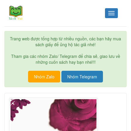
Toggle
navigation
Trang web được tổng hợp từ nhiều nguồn, các bạn hãy mua
sách giấy để ủng hộ tác giả nhé!
Tham gia các nhóm Zalo/ Telegram để chia sẻ, giao lưu về
những cuốn sách hay bạn nhé!!!
Nhóm Zalo
Nhóm Telegram