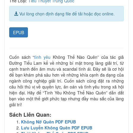
Thể Loại:
Tiểu Thuyết Trung Quốc
Vui lòng chọn định dạng file để tải hoặc đọc online.
EPUB
Cuốn sách “
tình yêu
Không Thể Nào Quên” của tác giả
Đường Tiểu Lam kể về những bí mật trong làng giải trí, từ
cạnh tranh đến âm mưu và scandal tình ái. Đây sẽ là cơ hội
để bạn khám phá sâu hơn về những khía cạnh đa dạng của
ngành công nghiệp giải trí. Cuốn sách cũng đặt ra những
câu hỏi thú vị về quyền lực, ân oán và tình yêu trong xã hội
hiện đại. Hãy để “Tình Yêu Không Thể Nào Quên” dẫn dắt
bạn vào một thế giới phức tạp nhưng đầy màu sắc của làng
giải trí!
Sách Liên Quan:
Không Nỡ Quên PDF EPUB
Lưu Luyến Không Quên PDF EPUB