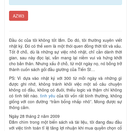
AZW3
Đầu óc của tôi không tốt lắm. Do đó, tôi thường xuyên viết
nhật ký. Đó có thể xem là một thói quen đồng thời tốt và xấu.
Tốt ở chỗ, dù là những sự việc nhỏ nhặt, chỉ cần dành thời
gian, sau này đọc lại, vẫn mang lại niềm vui và hứng khởi
cho bản thân. Nhưng xấu ở chỗ, từ một ngày nọ, nó bỗng trở
thành cuốn sách gối đầu giường của Tiến Sĩ…
PS: Vì dựa vào nhật ký với 300 từ mỗi ngày và những gì
được ghi nhớ, không tránh khỏi việc một số câu chuyện
không có đầu, không có đuôi, thiếu logic và thậm chí không
có tình tiết nào.
tình yêu
của tôi vốn rất bình thường, không
giống với con đường “trầm bổng nhấp nhô”. Mong được sự
thông cảm.
Ngày 28 tháng 2 năm 2009
Đắm chìm trong một biển sách và tài liệu, tôi đang đau đầu
với việc tính toán tỉ lệ tăng lợi nhuận khi mua quyền chọn cổ