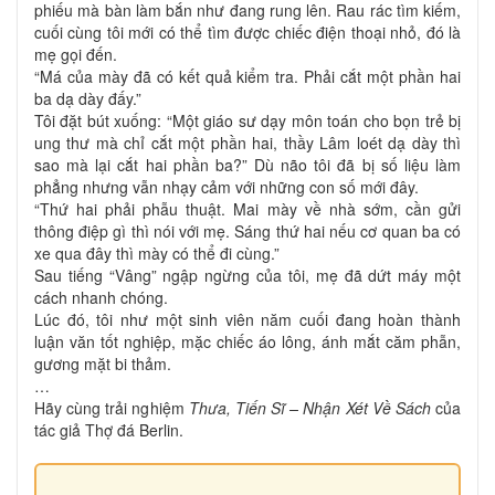
phiếu mà bàn làm bắn như đang rung lên. Rau rác tìm kiếm,
cuối cùng tôi mới có thể tìm được chiếc điện thoại nhỏ, đó là
mẹ gọi đến.
“Má của mày đã có kết quả kiểm tra. Phải cắt một phần hai
ba dạ dày đấy.”
Tôi đặt bút xuống: “Một giáo sư dạy môn toán cho bọn trẻ bị
ung thư mà chỉ cắt một phần hai, thầy Lâm loét dạ dày thì
sao mà lại cắt hai phần ba?” Dù não tôi đã bị số liệu làm
phẳng nhưng vẫn nhạy cảm với những con số mới đây.
“Thứ hai phải phẫu thuật. Mai mày về nhà sớm, cần gửi
thông điệp gì thì nói với mẹ. Sáng thứ hai nếu cơ quan ba có
xe qua đây thì mày có thể đi cùng.”
Sau tiếng “Vâng” ngập ngừng của tôi, mẹ đã dứt máy một
cách nhanh chóng.
Lúc đó, tôi như một sinh viên năm cuối đang hoàn thành
luận văn tốt nghiệp, mặc chiếc áo lông, ánh mắt căm phẫn,
gương mặt bi thảm.
…
Hãy cùng trải nghiệm
Thưa, Tiến Sĩ – Nhận Xét Về Sách
của
tác giả Thợ đá Berlin.