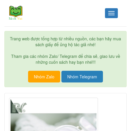
Toggle
navigation
Trang web được tổng hợp từ nhiều nguồn, các bạn hãy mua
sách giấy để ủng hộ tác giả nhé!
Tham gia các nhóm Zalo/ Telegram để chia sẻ, giao lưu về
những cuốn sách hay bạn nhé!!!
Nhóm Zalo
Nhóm Telegram