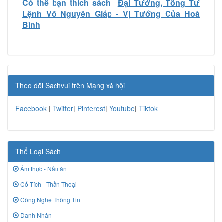
Có thể bạn thích sách
Đại Tướng, Tổng Tư
Lệnh Võ Nguyên Giáp - Vị Tướng Của Hoà
Bình
Theo dõi Sachvui trên Mạng xã hội
Facebook
|
Twitter
|
Pinterest
|
Youtube
|
Tiktok
Thể Loại Sách
Ẩm thực - Nấu ăn
Cổ Tích - Thần Thoại
Công Nghệ Thông Tin
Danh Nhân