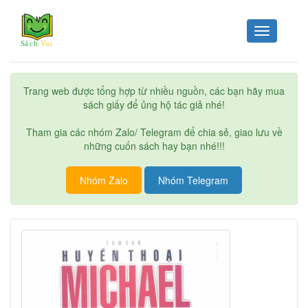
Toggle
navigation
Trang web được tổng hợp từ nhiều nguồn, các bạn hãy mua
sách giấy để ủng hộ tác giả nhé!
Tham gia các nhóm Zalo/ Telegram để chia sẻ, giao lưu về
những cuốn sách hay bạn nhé!!!
Nhóm Zalo
Nhóm Telegram