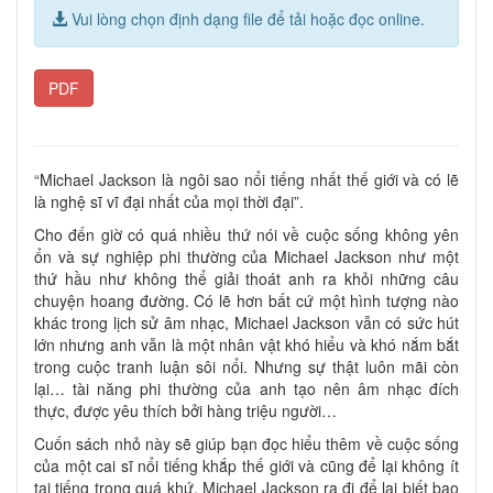
Vui lòng chọn định dạng file để tải hoặc đọc online.
PDF
“Michael Jackson là ngôi sao nổi tiếng nhất thế giới và có lẽ
là nghệ sĩ vĩ đại nhất của mọi thời đại”.
Cho đến giờ có quá nhiều thứ nói về cuộc sống không yên
ổn và sự nghiệp phi thường của Michael Jackson như một
thứ hầu như không thể giải thoát anh ra khỏi những câu
chuyện hoang đường. Có lẽ hơn bất cứ một hình tượng nào
khác trong lịch sử âm nhạc, Michael Jackson vẫn có sức hút
lớn nhưng anh vẫn là một nhân vật khó hiểu và khó nắm bắt
trong cuộc tranh luận sôi nổi. Nhưng sự thật luôn mãi còn
lại… tài năng phi thường của anh tạo nên âm nhạc đích
thực, được yêu thích bởi hàng triệu người…
Cuốn sách nhỏ này sẽ giúp bạn đọc hiểu thêm về cuộc sống
của một cai sĩ nổi tiếng khắp thế giới và cũng để lại không ít
tai tiếng trong quá khứ. Michael Jackson ra đi để lại biết bao