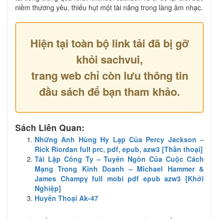
niềm thương yêu, thiếu hụt một tài năng trong làng âm nhạc.
Hiện tại toàn bộ link tải đã bị gỡ
khỏi sachvui,
trang web chỉ còn lưu thông tin
đầu sách để bạn tham khảo.
Sách Liên Quan:
Những Anh Hùng Hy Lạp Của Percy Jackson –
Rick Riordan full prc, pdf, epub, azw3 [Thần thoại]
Tái Lập Công Ty – Tuyên Ngôn Của Cuộc Cách
Mạng Trong Kinh Doanh – Michael Hammer &
James Champy full mobi pdf epub azw3 [Khởi
Nghiệp]
Huyền Thoại Ak-47