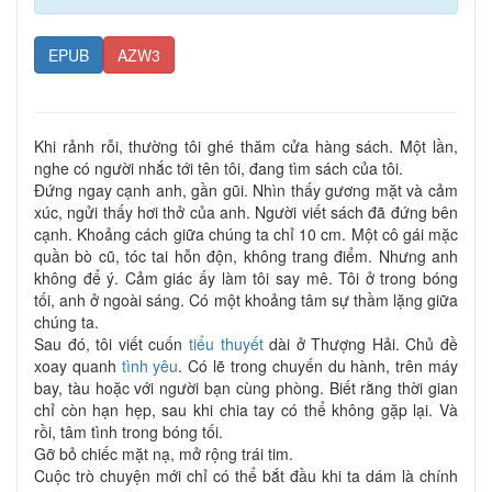
EPUB
AZW3
Khi rảnh rỗi, thường tôi ghé thăm cửa hàng sách. Một lần,
nghe có người nhắc tới tên tôi, đang tìm sách của tôi.
Đứng ngay cạnh anh, gần gũi. Nhìn thấy gương mặt và cảm
xúc, ngửi thấy hơi thở của anh. Người viết sách đã đứng bên
cạnh. Khoảng cách giữa chúng ta chỉ 10 cm. Một cô gái mặc
quần bò cũ, tóc tai hỗn độn, không trang điểm. Nhưng anh
không để ý. Cảm giác ấy làm tôi say mê. Tôi ở trong bóng
tối, anh ở ngoài sáng. Có một khoảng tâm sự thầm lặng giữa
chúng ta.
Sau đó, tôi viết cuốn
tiểu thuyết
dài ở Thượng Hải. Chủ đề
xoay quanh
tình yêu
. Có lẽ trong chuyến du hành, trên máy
bay, tàu hoặc với người bạn cùng phòng. Biết rằng thời gian
chỉ còn hạn hẹp, sau khi chia tay có thể không gặp lại. Và
rồi, tâm tình trong bóng tối.
Gỡ bỏ chiếc mặt nạ, mở rộng trái tim.
Cuộc trò chuyện mới chỉ có thể bắt đầu khi ta dám là chính