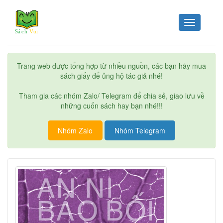
Toggle
navigation
Trang web được tổng hợp từ nhiều nguồn, các bạn hãy mua
sách giấy để ủng hộ tác giả nhé!
Tham gia các nhóm Zalo/ Telegram để chia sẻ, giao lưu về
những cuốn sách hay bạn nhé!!!
Nhóm Zalo
Nhóm Telegram