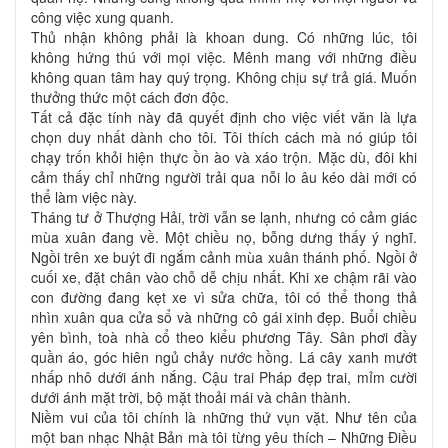
công việc xung quanh.
Thủ nhận không phải là khoan dung. Có những lúc, tôi
không hứng thú với mọi việc. Mênh mang với những điều
không quan tâm hay quý trọng. Không chịu sự trả giá. Muốn
thưởng thức một cách đơn độc.
Tất cả đặc tính này đã quyết định cho việc viết văn là lựa
chọn duy nhất dành cho tôi. Tôi thích cách mà nó giúp tôi
chạy trốn khỏi hiện thực ồn ào và xáo trộn. Mặc dù, đôi khi
cảm thấy chỉ những người trải qua nỗi lo âu kéo dài mới có
thể làm việc này.
Tháng tư ở Thượng Hải, trời vẫn se lạnh, nhưng có cảm giác
mùa xuân đang về. Một chiều nọ, bỗng dưng thấy ý nghĩ.
Ngồi trên xe buýt đi ngắm cảnh mùa xuân thánh phố. Ngồi ở
cuối xe, đặt chân vào chỗ dễ chịu nhất. Khi xe chậm rãi vào
con đường đang kẹt xe vì sửa chữa, tôi có thể thong thả
nhìn xuân qua cửa sổ và những cô gái xinh đẹp. Buổi chiều
yên bình, toà nhà cổ theo kiểu phương Tây. Sân phơi đầy
quần áo, góc hiên ngủ chảy nước hồng. Lá cây xanh mướt
nhấp nhô dưới ánh nắng. Cậu trai Pháp đẹp trai, mỉm cười
dưới ánh mặt trời, bộ mặt thoải mái và chân thành.
Niềm vui của tôi chính là những thứ vụn vặt. Như tên của
một ban nhạc Nhật Bản mà tôi từng yêu thích – Những Điều