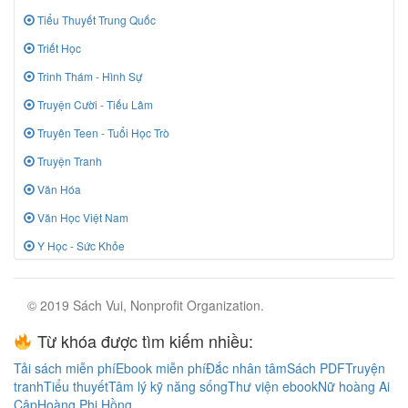
Tiểu Thuyết Trung Quốc
Triết Học
Trinh Thám - Hình Sự
Truyện Cười - Tiếu Lâm
Truyên Teen - Tuổi Học Trò
Truyện Tranh
Văn Hóa
Văn Học Việt Nam
Y Học - Sức Khỏe
© 2019 Sách Vui, Nonprofit Organization.
Từ khóa được tìm kiếm nhiều:
Tải sách miễn phí
Ebook miễn phí
Đắc nhân tâm
Sách PDF
Truyện
tranh
Tiểu thuyết
Tâm lý kỹ năng sống
Thư viện ebook
Nữ hoàng Ai
Cập
Hoàng Phi Hồng