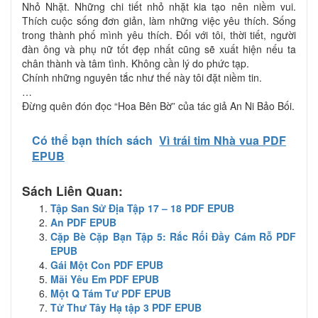
Nhỏ Nhặt. Những chi tiết nhỏ nhặt kia tạo nên niềm vui.
Thích cuộc sống đơn giản, làm những việc yêu thích. Sống
trong thành phố mình yêu thích. Đối với tôi, thời tiết, người
đàn ông và phụ nữ tốt đẹp nhất cũng sẽ xuất hiện nếu ta
chân thành và tâm tình. Không cần lý do phức tạp.
Chính những nguyên tắc như thế này tôi đặt niềm tin.
…
Đừng quên đón đọc “Hoa Bên Bờ” của tác giả An Ni Bảo Bối.
Có thể bạn thích sách
Vì trái tim Nhà vua PDF
EPUB
Sách Liên Quan:
Tập San Sử Địa Tập 17 – 18 PDF EPUB
An PDF EPUB
Cặp Bè Cặp Bạn Tập 5: Rắc Rối Đầy Cám Rỗ PDF
EPUB
Gái Một Con PDF EPUB
Mãi Yêu Em PDF EPUB
Một Q Tám Tư PDF EPUB
Tử Thư Tây Hạ tập 3 PDF EPUB