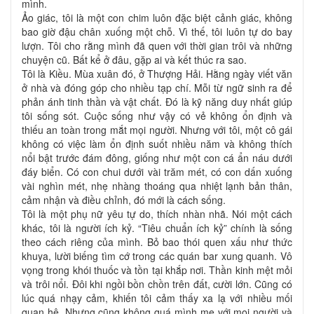
mình.
Ảo giác, tôi là một con chim luôn đặc biệt cảnh giác, không
bao giờ đậu chân xuống một chỗ. Vì thế, tôi luôn tự do bay
lượn. Tôi cho rằng mình đã quen với thời gian trôi và những
chuyện cũ. Bất kể ở đâu, gặp ai và kết thúc ra sao.
Tôi là Kiều. Mùa xuân đó, ở Thượng Hải. Hằng ngày viết văn
ở nhà và đóng góp cho nhiều tạp chí. Mỗi từ ngữ sinh ra để
phản ánh tinh thần và vật chất. Đó là kỹ năng duy nhất giúp
tôi sống sót. Cuộc sống như vậy có vẻ không ổn định và
thiếu an toàn trong mắt mọi người. Nhưng với tôi, một cô gái
không có việc làm ổn định suốt nhiều năm và không thích
nổi bật trước đám đông, giống như một con cá ẩn náu dưới
đáy biển. Có con chui dưới vài trăm mét, có con dấn xuống
vài nghìn mét, nhẹ nhàng thoáng qua nhiệt lạnh bản thân,
cảm nhận và điều chỉnh, đó mới là cách sống.
Tôi là một phụ nữ yêu tự do, thích nhàn nhã. Nói một cách
khác, tôi là người ích kỷ. “Tiêu chuẩn ích kỷ” chính là sống
theo cách riêng của mình. Bỏ bao thói quen xấu như thức
khuya, lười biếng tìm cớ trong các quán bar xung quanh. Vô
vọng trong khói thuốc và tồn tại khắp nơi. Thần kinh mệt mỏi
và trôi nổi. Đôi khi ngồi bồn chồn trên đất, cười lớn. Cũng có
lúc quá nhạy cảm, khiến tôi cảm thấy xa lạ với nhiều mối
quan hệ. Nhưng cũng không quá mình mẹ với mọi người và