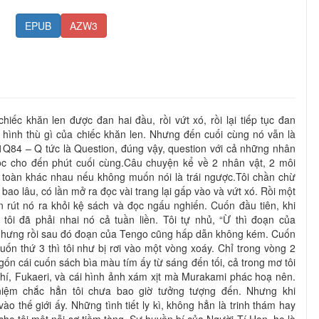
EPUB
AZW3
hiếc khăn len được đan hai đầu, rồi vứt xó, rồi lại tiếp tục đan
hình thù gì của chiếc khăn len. Nhưng đến cuối cùng nó vẫn là
 1Q84 – Q tức là Question, đúng vậy, question với cả những nhân
đọc cho đến phút cuối cùng.Câu chuyện kể về 2 nhân vật, 2 môi
n toàn khác nhau nếu không muốn nói là trái ngược.Tôi chần chừ
ao lâu, có lần mở ra đọc vài trang lại gấp vào và vứt xó. Rồi một
n rút nó ra khỏi kệ sách và đọc ngấu nghiến. Cuốn đầu tiên, khi
ôi đã phải nhai nó cả tuần liền. Tôi tự nhủ, “Ừ thì đoạn của
hưng rồi sau đó đoạn của Tengo cũng hấp dẫn không kém. Cuốn
uốn thứ 3 thì tôi như bị rơi vào một vòng xoáy. Chỉ trong vòng 2
ngốn cái cuốn sách bìa màu tím ấy từ sáng đến tối, cả trong mơ tôi
í, Fukaeri, và cái hình ảnh xám xịt mà Murakami phác hoạ nên.
niệm chắc hẳn tôi chưa bao giờ tưởng tượng đến. Nhưng khi
ào thế giới ấy. Những tình tiết ly kì, không hẳn là trinh thám hay