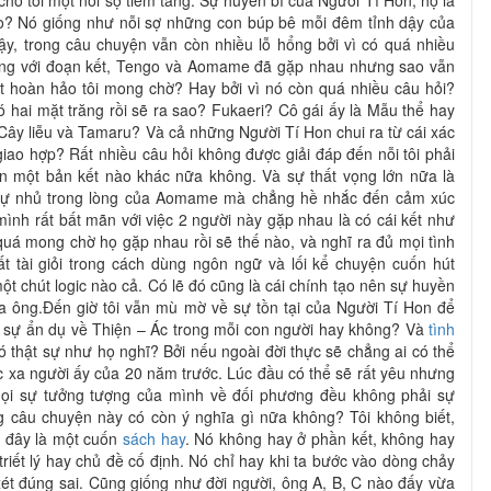
ho tôi một nỗi sợ tiềm tàng. Sự huyền bí của Người Tí Hon, họ là
o? Nó giống như nỗi sợ những con búp bê mỗi đêm tỉnh dậy của
ậy, trong câu chuyện vẫn còn nhiều lỗ hổng bởi vì có quá nhiều
t hẫng với đoạn kết, Tengo và Aomame đã gặp nhau nhưng sao vẫn
ết hoàn hảo tôi mong chờ? Hay bởi vì nó còn quá nhiều câu hỏi?
ó hai mặt trăng rồi sẽ ra sao? Fukaeri? Cô gái ấy là Mẫu thể hay
 Cây liễu và Tamaru? Và cả những Người Tí Hon chui ra từ cái xác
iao hợp? Rất nhiều câu hỏi không được giải đáp đến nỗi tôi phải
n một bản kết nào khác nữa không. Và sự thất vọng lớn nữa là
i tự nhủ trong lòng của Aomame mà chẳng hề nhắc đến cảm xúc
ình rất bất mãn với việc 2 người này gặp nhau là có cái kết như
 quá mong chờ họ gặp nhau rồi sẽ thế nào, và nghĩ ra đủ mọi tình
t tài giỏi trong cách dùng ngôn ngữ và lối kể chuyện cuốn hút
ột chút logic nào cả. Có lẽ đó cũng là cái chính tạo nên sự huyền
a ông.Đến giờ tôi vẫn mù mờ về sự tồn tại của Người Tí Hon để
à sự ẩn dụ về Thiện – Ác trong mỗi con người hay không? Và
tình
hật sự như họ nghĩ? Bởi nếu ngoài đời thực sẽ chẳng ai có thể
c xa người ấy của 20 năm trước. Lúc đầu có thể sẽ rất yêu nhưng
mọi sự tưởng tượng của mình về đối phương đều không phải sự
ng câu chuyện này có còn ý nghĩa gì nữa không? Tôi không biết,
ĩ đây là một cuốn
sách hay
. Nó không hay ở phần kết, không hay
triết lý hay chủ đề cố định. Nó chỉ hay khi ta bước vào dòng chảy
t đúng sai. Cũng giống như đời người, ông A, B, C nào đấy vừa