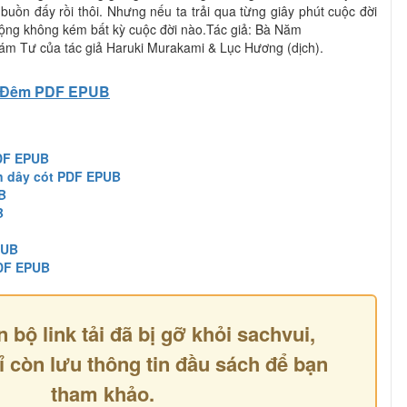
buồn đấy rồi thôi. Nhưng nếu ta trải qua từng giây phút cuộc đời
ộng không kém bất kỳ cuộc đời nào.Tác giả: Bà Năm
ám Tư của tác giả Haruki Murakami & Lục Hương (dịch).
Đêm PDF EPUB
DF EPUB
n dây cót PDF EPUB
B
B
PUB
DF EPUB
n bộ link tải đã bị gỡ khỏi sachvui,
ỉ còn lưu thông tin đầu sách để bạn
tham khảo.