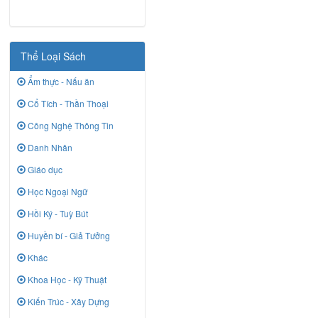
Thể Loại Sách
Ẩm thực - Nấu ăn
Cổ Tích - Thần Thoại
Công Nghệ Thông Tin
Danh Nhân
Giáo dục
Học Ngoại Ngữ
Hồi Ký - Tuỳ Bút
Huyền bí - Giả Tưởng
Khác
Khoa Học - Kỹ Thuật
Kiến Trúc - Xây Dựng