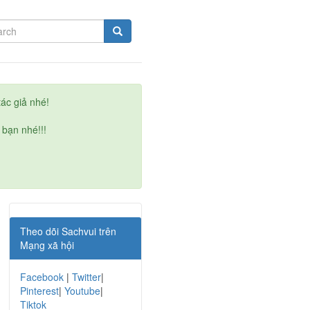
ác giả nhé!
 bạn nhé!!!
Theo dõi Sachvui trên
Mạng xã hội
Facebook
|
Twitter
|
Pinterest
|
Youtube
|
Tiktok