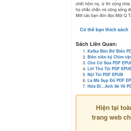
chết hôm nọ, ừ thì cũng chia 
họ chắc chắn nó cũng sống đ
Mời các bạn đón đọc Một Q T
Có thể bạn thích sách
Sách Liên Quan:
Kafka Bên Bờ Biển P
Biên niên ký Chim vặ
Chó Cứ Sủa PDF EPU
Lời Thú Tội PDF EPU
Nội Tôi PDF EPUB
La Mã Sụp Đổ PDF E
Hứa Đi…Anh Sẽ Về P
Hiện tại toà
trang web ch