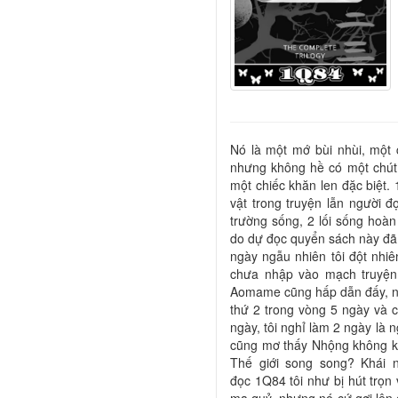
Nó là một mớ bùi nhùi, một c
nhưng không hề có một chút 
một chiếc khăn len đặc biệt.
vật trong truyện lẫn người 
trường sống, 2 lối sống hoà
do dự đọc quyển sách này đã b
ngày ngẫu nhiên tôi đột nhiê
chưa nhập vào mạch truyện t
Aomame cũng hấp dẫn đấy, n
thứ 2 trong vòng 5 ngày và c
ngày, tôi nghỉ làm 2 ngày là 
cũng mơ thấy Nhộng không kh
Thế giới song song? Khái 
đọc 1Q84 tôi như bị hút trọn v