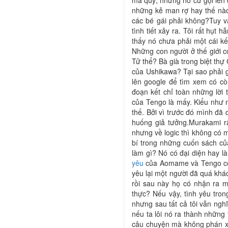
ma quỷ, nhưng nó cứ gợi lên c
những kẻ man rợ hay thế nà
các bé gái phải không?Tuy v
tình tiết xảy ra. Tôi rất hụ
thấy nó chưa phải một cái k
Những con người ở thế giới c
Tử thể? Bà già trong biệt thự
của Ushikawa? Tại sao phải g
lên google để tìm xem có cò
đoạn kết chỉ toàn những lờ
của Tengo là mấy. Kiểu như m
thế. Bởi vì trước đó mình đã
huống giả tưởng.Murakami rấ
nhưng về logic thì không có m
bí trong những cuốn sách củ
làm gì? Nó có đại diện hay l
yêu
của Aomame và Tengo có t
yêu lại một người đã quá khá
rồi sau này họ có nhận ra 
thực? Nếu vậy, tình yêu tro
nhưng sau tất cả tôi vẫn ngh
nếu ta lôi nó ra thành những 
câu chuyện mà không phán xé