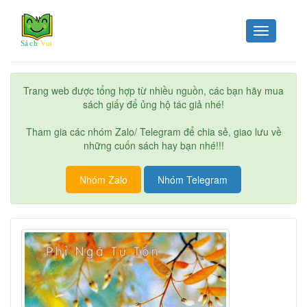
Toggle
navigation
Trang web được tổng hợp từ nhiều nguồn, các bạn hãy mua
sách giấy để ủng hộ tác giả nhé!
Tham gia các nhóm Zalo/ Telegram để chia sẻ, giao lưu về
những cuốn sách hay bạn nhé!!!
Nhóm Zalo
Nhóm Telegram