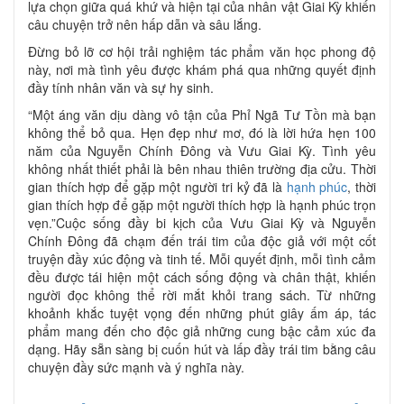
lựa chọn giữa quá khứ và hiện tại của nhân vật Giai Kỳ khiến
câu chuyện trở nên hấp dẫn và sâu lắng.
Đừng bỏ lỡ cơ hội trải nghiệm tác phẩm văn học phong độ
này, nơi mà tình yêu được khám phá qua những quyết định
đầy tính nhân văn và sự hy sinh.
“Một áng văn dịu dàng vô tận của Phỉ Ngã Tư Tồn mà bạn
không thể bỏ qua. Hẹn đẹp như mơ, đó là lời hứa hẹn 100
năm của Nguyễn Chính Đông và Vưu Giai Kỳ. Tình yêu
không nhất thiết phải là bên nhau thiên trường địa cửu. Thời
gian thích hợp để gặp một người tri kỷ đã là
hạnh phúc
, thời
gian thích hợp để gặp một người thích hợp là hạnh phúc trọn
vẹn.”Cuộc sống đầy bi kịch của Vưu Giai Kỳ và Nguyễn
Chính Đông đã chạm đến trái tim của độc giả với một cốt
truyện đầy xúc động và tinh tế. Mỗi quyết định, mỗi tình cảm
đều được tái hiện một cách sống động và chân thật, khiến
người đọc không thể rời mắt khỏi trang sách. Từ những
khoảnh khắc tuyệt vọng đến những phút giây ấm áp, tác
phẩm mang đến cho độc giả những cung bậc cảm xúc đa
dạng. Hãy sẵn sàng bị cuốn hút và lấp đầy trái tim bằng câu
chuyện đầy sức mạnh và ý nghĩa này.