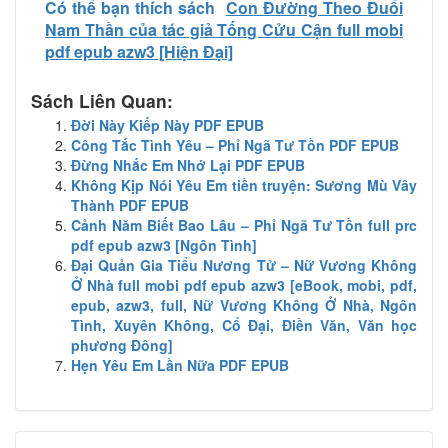
Có thể bạn thích sách
Con Đường Theo Đuổi
Nam Thần của tác giả Tống Cửu Cận full mobi
pdf epub azw3 [Hiện Đại]
Sách Liên Quan:
Đời Này Kiếp Này PDF EPUB
Công Tắc Tình Yêu – Phỉ Ngã Tư Tồn PDF EPUB
Đừng Nhắc Em Nhớ Lại PDF EPUB
Không Kịp Nói Yêu Em tiền truyện: Sương Mù Vây
Thành PDF EPUB
Cảnh Năm Biết Bao Lâu – Phỉ Ngã Tư Tồn full prc
pdf epub azw3 [Ngôn Tình]
Đại Quản Gia Tiểu Nương Tử – Nữ Vương Không
Ở Nhà full mobi pdf epub azw3 [eBook, mobi, pdf,
epub, azw3, full, Nữ Vương Không Ở Nhà, Ngôn
Tình, Xuyên Không, Cổ Đại, Điền Văn, Văn học
phương Đông]
Hẹn Yêu Em Lần Nữa PDF EPUB