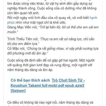
tìm được công việc khác, từ vật hy sinh đến gầy dựng sự
nghiệp thành công. Cuộc sống của cô dường như đã không
còn liên quan tới anh.
Rồi một ngày mối tình đầu của cô quay về, cô mới biết
hạnh
phúc
nhìn như mật ngọt chỉ là khế ước.
Giang Mạc Viễn nói, “
Trở lại bên tôi, tôi có thể cho em cái em
muốn.”
Trình Thiếu Tiên nói,
“Thực ra em rất có năng lực, chỉ cần
tôi cho em điểm tựa.”
Cố Mặc nói,
“Chúng ta rất giống nhau, vì vậy phải nương tựa
đối phương mới đủ ấm áp.”
Cuộc sống đã định sẵn để cô gặp gỡ hai người. Một người
với quãng thời gian tươi đẹp và rung động, một người với
năm tháng dịu dàng và ấm áp.
Có thể bạn thích sách
Trò Chơi Sinh Tử -
Koushun Takami full mobi pdf epub azw3
[Seinen]
Có điều cô không tài nào ngờ nổi, năm tháng dịu dàng và