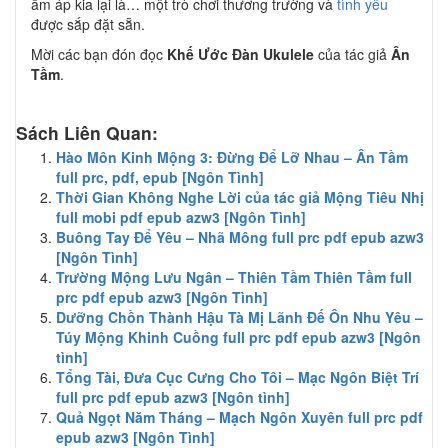
ấm áp kia lại là… một trò chơi thương trường và
tình yêu
được sắp đặt sẵn.
Mời các bạn đón đọc
Khế Ước Đàn Ukulele
của tác giả
Ân
Tầm
.
Sách Liên Quan:
Hào Môn Kinh Mộng 3: Đừng Để Lỡ Nhau – Ân Tầm
full prc, pdf, epub [Ngôn Tình]
Thời Gian Không Nghe Lời của tác giả Mộng Tiêu Nhị
full mobi pdf epub azw3 [Ngôn Tình]
Buông Tay Để Yêu – Nhã Mông full prc pdf epub azw3
[Ngôn Tình]
Trường Mộng Lưu Ngân – Thiên Tầm Thiên Tầm full
prc pdf epub azw3 [Ngôn Tình]
Dưỡng Chồn Thành Hậu Tà Mị Lãnh Đế Ôn Nhu Yêu –
Túy Mộng Khinh Cuồng full prc pdf epub azw3 [Ngôn
tình]
Tổng Tài, Đưa Cục Cưng Cho Tôi – Mạc Ngôn Biệt Trí
full prc pdf epub azw3 [Ngôn tình]
Quả Ngọt Năm Tháng – Mạch Ngôn Xuyên full prc pdf
epub azw3 [Ngôn Tình]