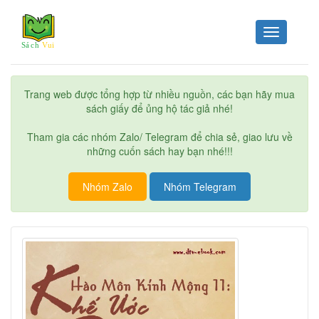
Toggle
navigation
Trang web được tổng hợp từ nhiều nguồn, các bạn hãy mua
sách giấy để ủng hộ tác giả nhé!
Tham gia các nhóm Zalo/ Telegram để chia sẻ, giao lưu về
những cuốn sách hay bạn nhé!!!
Nhóm Zalo
Nhóm Telegram