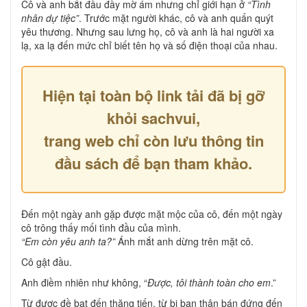
Cô và anh bắt đầu đầy mờ ám nhưng chỉ giới hạn ở
“Tình
nhân dự tiệc”
. Trước mặt người khác, cô và anh quấn quýt
yêu thương. Nhưng sau lưng họ, cô và anh là hai người xa
lạ, xa lạ đến mức chỉ biết tên họ và số điện thoại của nhau.
Hiện tại toàn bộ link tải đã bị gỡ
khỏi sachvui,
trang web chỉ còn lưu thông tin
đầu sách để bạn tham khảo.
Đến một ngày anh gặp được mặt mộc của cô, đến một ngày
cô trông thấy mối tình đầu của mình.
“Em còn yêu anh ta?”
Ánh mắt anh dừng trên mặt cô.
Cô gật đầu.
Anh điềm nhiên như không, “
Được, tôi thành toàn cho em
.”
Từ được đề bạt đến thăng tiến, từ bị bạn thân bán đứng đến