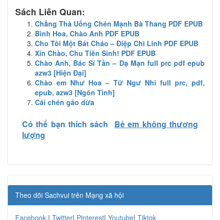
Sách Liên Quan:
Chẳng Thà Uống Chén Mạnh Bà Thang PDF EPUB
Bình Hoa, Chào Anh PDF EPUB
Cho Tôi Một Bát Cháo – Điệp Chi Linh PDF EPUB
Xin Chào, Chu Tiên Sinh! PDF EPUB
Chào Anh, Bác Sĩ Tần – Dạ Mạn full prc pdf epub
azw3 [Hiện Đại]
Chào em Như Hoa – Tử Ngư Nhi full prc, pdf,
epub, azw3 [Ngôn Tình]
Cái chén gáo dừa
Có thể bạn thích sách
Bẻ em không thương
lượng
Theo dõi Sachvui trên Mạng xã hội
Facebook
|
Twitter
|
Pinterest
|
Youtube
|
Tiktok