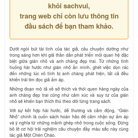
khỏi sachvui,
trang web chỉ còn lưu thông tin
đầu sách để bạn tham khảo.
Dưới ngòi bút tài tình của tác giả, câu chuyện dường như
trong sáng hơn khi giả thần dần phát triển mối quan hệ đặc
biệt giữa gián nhỏ và anh chàng đẹp trai. Từ những tình
huống hài hước như gián nhỏ ẩn mình, ghét việc dọn rác
đến những lúc vô tình bị anh chàng phát hiện, tất cả đều
khiến trái tim đọc giả ấm áp.
Những đoạn mô tả về sở thích và thói quen hàng ngày của
anh chàng đẹp trai cũng như cảm xúc và suy tư của gián
nhỏ sẽ khiến bạn thích thú theo dõi từng trang sách.
Với sự kết hợp hài hước, dễ thương và cảm động, “Gián
Nhỏ” chính là cuốn sách hoàn hảo để cảm nhận sự ấm áp
và ý nghĩa từ những mảnh ghép nhỏ trong cuộc sống. Đừng
bỏ lỡ cơ hội trải nghiệm câu chuyện đầy màu sắc này cùng
tác giả Một Chén Cháo.