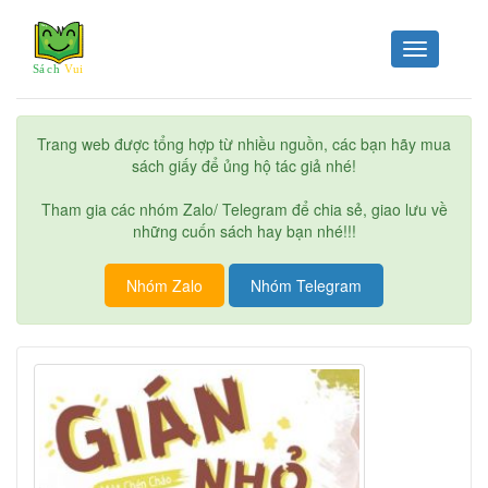
Toggle
navigation
Trang web được tổng hợp từ nhiều nguồn, các bạn hãy mua
sách giấy để ủng hộ tác giả nhé!
Tham gia các nhóm Zalo/ Telegram để chia sẻ, giao lưu về
những cuốn sách hay bạn nhé!!!
Nhóm Zalo
Nhóm Telegram