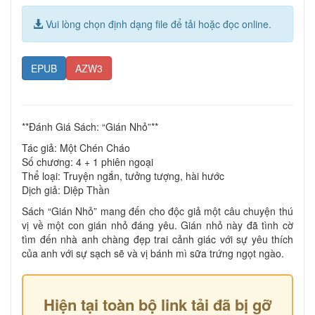
Vui lòng chọn định dạng file để tải hoặc đọc online.
EPUB
AZW3
**Đánh Giá Sách: “Gián Nhỏ”**
Tác giả: Một Chén Cháo
Số chương: 4 + 1 phiên ngoại
Thể loại: Truyện ngắn, tưởng tượng, hài hước
Dịch giả: Diệp Thần
Sách “Gián Nhỏ” mang đến cho độc giả một câu chuyện thú
vị về một con gián nhỏ đáng yêu. Gián nhỏ này đã tình cờ
tìm đến nhà anh chàng đẹp trai cảnh giác với sự yêu thích
của anh với sự sạch sẽ và vị bánh mì sữa trứng ngọt ngào.
Hiện tại toàn bộ link tải đã bị gỡ