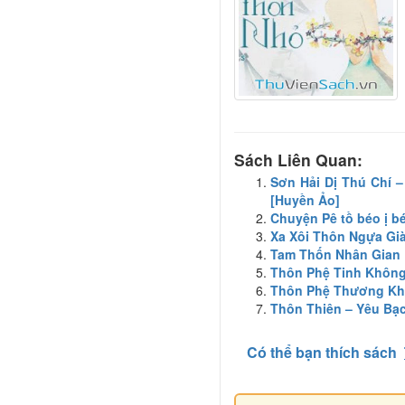
Sách Liên Quan:
Sơn Hải Dị Thú Chí 
[Huyền Ảo]
Chuyện Pê tồ béo ị b
Xa Xôi Thôn Ngựa Gi
Tam Thốn Nhân Gian
Thôn Phệ Tinh Khôn
Thôn Phệ Thương K
Thôn Thiên – Yêu Bạ
Có thể bạn thích sách