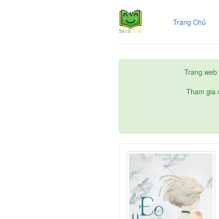
(cur
Trang Chủ
Trang web 
Tham gia c