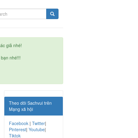
ác giả nhé!
 bạn nhé!!!
Theo dõi Sachvui trên
Mạng xã hội
Facebook
|
Twitter
|
Pinterest
|
Youtube
|
Tiktok