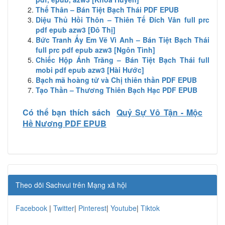
Thế Thân – Bán Tiệt Bạch Thái PDF EPUB
Diệu Thủ Hồi Thôn – Thiên Tế Đích Vân full prc
pdf epub azw3 [Đô Thị]
Bức Tranh Ấy Em Vẽ Vì Anh – Bán Tiệt Bạch Thái
full prc pdf epub azw3 [Ngôn Tình]
Chiếc Hộp Ánh Trăng – Bán Tiệt Bạch Thái full
mobi pdf epub azw3 [Hài Hước]
Bạch mã hoàng tử và Chị thiên thần PDF EPUB
Tạo Thần – Thương Thiên Bạch Hạc PDF EPUB
Có thể bạn thích sách
Quỷ Sự Vô Tận - Mộc
Hề Nương PDF EPUB
Theo dõi Sachvui trên Mạng xã hội
Facebook
|
Twitter
|
Pinterest
|
Youtube
|
Tiktok