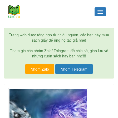
Toggle
navigation
Trang web được tổng hợp từ nhiều nguồn, các bạn hãy mua
sách giấy để ủng hộ tác giả nhé!
Tham gia các nhóm Zalo/ Telegram để chia sẻ, giao lưu về
những cuốn sách hay bạn nhé!!!
Nhóm Zalo
Nhóm Telegram