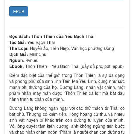
EPUB
Đọc Sách: Thôn Thiên của Yêu Bạch Thái
Tác Giả:
Yêu Bạch Thái
Thể Loại:
Huyền ảo, Tiên Hiệp, Văn học phương Đông
Dịch Giả:
MinhChu
Nguồn:
4vn.eu
Ebook:
Thôn Thiên – Yêu Bạch Thái (đầy đủ prc, pdf, epub)
Điểm đặc biệt của thế giới trong Thôn Thiên là sự đa dạng
và phong phú của sinh linh Tiên Ma Yêu Linh, cũng như sức
mạnh phi thường của họ. Dương Lăng, nhân vật chính, một
phàm nhân may mắn được “Thôn Thiên xá lợi” mà bắt đầu
hành trình tu chân của mình.
Dương Lăng không ngần ngại với các thử thách từ Thái cổ
bát phù, Thượng cổ kiếm tiên, Hồng hoang cự thú, và nhiều
sinh vật huyền bí khác trên con đường tu luyện của mình.
Với lòng quyết tâm kiên cường, anh không ngừng tiến bước
và chấp nhận châm ngôn “Phàm là người chắn con đường tu