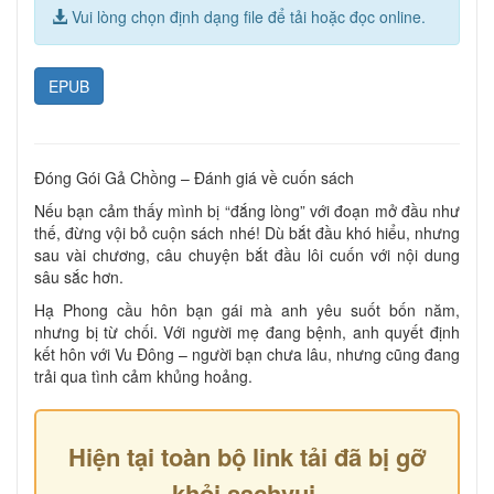
Vui lòng chọn định dạng file để tải hoặc đọc online.
EPUB
Đóng Gói Gả Chồng – Đánh giá về cuốn sách
Nếu bạn cảm thấy mình bị “đắng lòng” với đoạn mở đầu như
thế, đừng vội bỏ cuộn sách nhé! Dù bắt đầu khó hiểu, nhưng
sau vài chương, câu chuyện bắt đầu lôi cuốn với nội dung
sâu sắc hơn.
Hạ Phong cầu hôn bạn gái mà anh yêu suốt bốn năm,
nhưng bị từ chối. Với người mẹ đang bệnh, anh quyết định
kết hôn với Vu Đông – người bạn chưa lâu, nhưng cũng đang
trải qua tình cảm khủng hoảng.
Hiện tại toàn bộ link tải đã bị gỡ
khỏi sachvui,