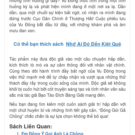
những tình huống gì đây? Vu Đông thức tỉnh trong một tình
huống kỳ lạ và phát hiện mình đang ở một nơi xa lạ. Dần
dần, qua một chuỗi sự kiện bất ngờ, cô nhận ra mình đang
đứng trước Cục Dân Chính ở Thượng Hải! Cuộc phiêu lưu
của Vu Đông bắt đầu từ đây, với những khám phá và âm
mưu đan xen.
Có thể bạn thích sách
Nhớ Ai Đó Đến Kiệt Quệ
Tác phẩm này đưa độc giả vào một câu chuyện hấp dẫn,
kích thích tò mò và sự cảm thông đối với nhân vật chính.
Cùng theo dõi hành trình đầy bất ngờ của Vu Đông trong
việc thử mạnh mẽ để tự chấp nhận và vượt qua những thử
thách đầy rẫy trong cuộc sống của mình. Độc giả sẽ không
khỏi bị cuốn hút bởi cốt truyện sáng tạo và tính nhân văn sâu
sắc mà tác giả Bạo Táo Đích Bàng Giải mang đến.
Nếu bạn đang tìm kiếm một cuốn sách giải trí hấp dẫn với
một chút huyền bí và những tình tiết gây cấn, “Đóng Gói Gả
Chồng” chắc chắn là sự lựa chọn không thể bỏ qua!
Sách Liên Quan:
Em Đồng Ý Gọi Anh Là Chồng