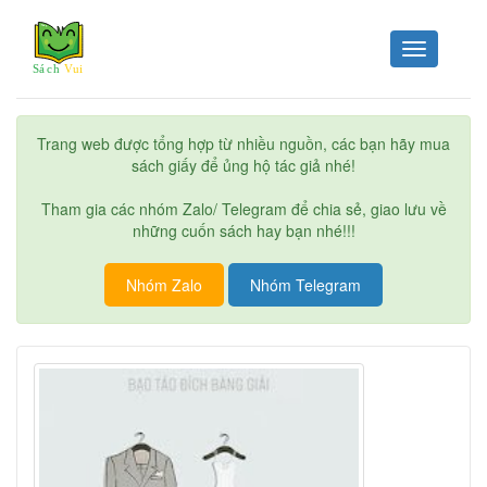
Toggle
navigation
Trang web được tổng hợp từ nhiều nguồn, các bạn hãy mua
sách giấy để ủng hộ tác giả nhé!
Tham gia các nhóm Zalo/ Telegram để chia sẻ, giao lưu về
những cuốn sách hay bạn nhé!!!
Nhóm Zalo
Nhóm Telegram