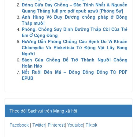
Đóng Cửa Dạy Chồng – Đào Trinh Nhất & Nguyễn
Quang Thắng full prc pdf epub azw3 [Phóng Sự]
Anh Hùng Võ Duy Dương chống pháp ở Đồng
Tháp mười
Phòng, Chống Suy Dinh Dưỡng Thấp Còi Của Trẻ
Em Ở Cộng Đồng
Hướng Dẫn Phòng Chống Các Bệnh Do Vi Khuẩn
Chlamydia Và Rickettsia Từ Động Vật Lây Sang
Người
Sách Của Chồng Để Trở Thành Người Chồng
Hoàn Hảo
Nốt Ruồi Bên Má – Đồng Đồng Đồng Tử PDF
EPUB
Theo dõi Sachvui trên Mạng xã hội
Facebook
|
Twitter
|
Pinterest
|
Youtube
|
Tiktok