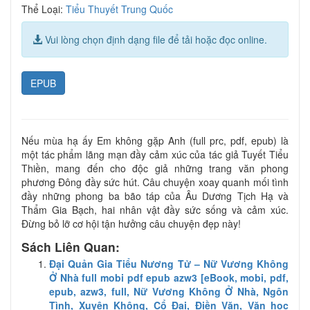
Thể Loại:
Tiểu Thuyết Trung Quốc
Vui lòng chọn định dạng file để tải hoặc đọc online.
EPUB
Nếu mùa hạ ấy Em không gặp Anh (full prc, pdf, epub) là
một tác phẩm lãng mạn đầy cảm xúc của tác giả Tuyết Tiểu
Thiền, mang đến cho độc giả những trang văn phong
phương Đông đầy sức hút. Câu chuyện xoay quanh mối tình
đầy những phong ba bão táp của Âu Dương Tịch Hạ và
Thẩm Gia Bạch, hai nhân vật đầy sức sống và cảm xúc.
Đừng bỏ lỡ cơ hội tận hưởng câu chuyện đẹp này!
Sách Liên Quan:
Đại Quản Gia Tiểu Nương Tử – Nữ Vương Không
Ở Nhà full mobi pdf epub azw3 [eBook, mobi, pdf,
epub, azw3, full, Nữ Vương Không Ở Nhà, Ngôn
Tình, Xuyên Không, Cổ Đại, Điền Văn, Văn học