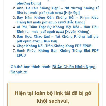
phương Đông]
Anh, Đã Lâu Không Gặp! – Nữ Vương Không Ở
Nhà full mobi pdf epub azw3 [Hiện Đại]
Bảy Năm Không Oán Không Hối – Phạm Kiều
Trang full mobi pdf epub azw3 [Hắc Bang]
Ái Phi, Trẫm Thật Sự Không Mệt Mỏi – Hàn Tiểu
Đình full mobi pdf epub azw3 [Xuyên Không]
Bạn Học, Chào Em! – Tát Không Không full prc
pdf epub azw3 [Hiện Đại]
Chọc Không Nổi, Trốn Không Xong PDF EPUB
Hạnh Phúc, Không Bắn Không Trúng Bia! PDF
EPUB
Có thể bạn thích sách
Bí Ẩn Chiếc Nhẫn Ngọc
Sapphire
Hiện tại toàn bộ link tải đã bị gỡ
khỏi sachvui,