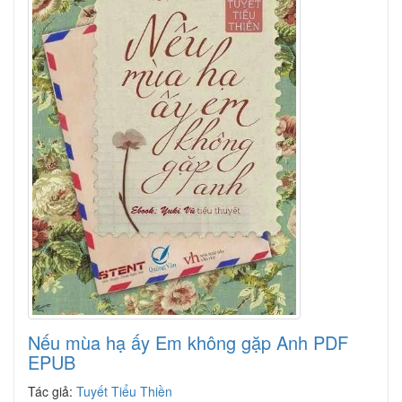
Nếu mùa hạ ấy Em không gặp Anh PDF
EPUB
Tác giả:
Tuyết Tiểu Thiền