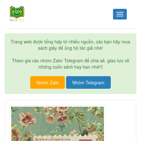
Toggle
navigation
Trang web được tổng hợp từ nhiều nguồn, các bạn hãy mua
sách giấy để ủng hộ tác giả nhé!
Tham gia các nhóm Zalo/ Telegram để chia sẻ, giao lưu về
những cuốn sách hay bạn nhé!!!
Nhóm Zalo
Nhóm Telegram