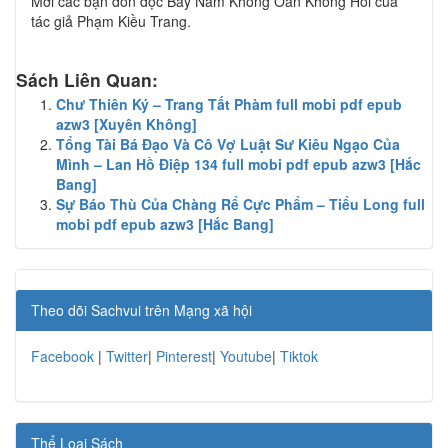
Mời các bạn đón đọc Bảy Năm Không Oán Không Hối của
tác giả Phạm Kiều Trang.
Sách Liên Quan:
Chư Thiên Ký – Trang Tất Phàm full mobi pdf epub
azw3 [Xuyên Không]
Tổng Tài Bá Đạo Và Cô Vợ Luật Sư Kiêu Ngạo Của
Mình – Lan Hồ Điệp 134 full mobi pdf epub azw3 [Hắc
Bang]
Sự Báo Thù Của Chàng Rể Cực Phẩm – Tiểu Long full
mobi pdf epub azw3 [Hắc Bang]
Theo dõi Sachvui trên Mạng xã hội
Facebook
|
Twitter
|
Pinterest
|
Youtube
|
Tiktok
Thể Loại Sách