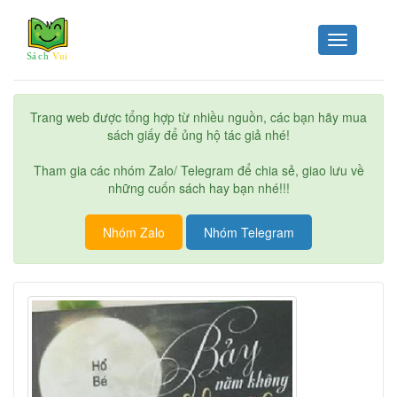
Toggle
navigation
Trang web được tổng hợp từ nhiều nguồn, các bạn hãy mua
sách giấy để ủng hộ tác giả nhé!
Tham gia các nhóm Zalo/ Telegram để chia sẻ, giao lưu về
những cuốn sách hay bạn nhé!!!
Nhóm Zalo
Nhóm Telegram