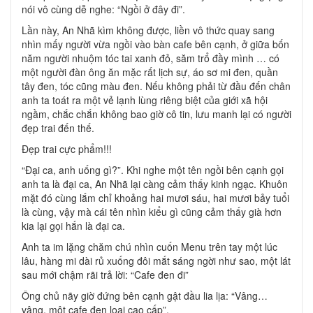
nói vô cùng dễ nghe: “Ngồi ở đây đi”.
Lần này, An Nhã kìm không được, liền vô thức quay sang
nhìn mấy người vừa ngồi vào bàn cafe bên cạnh, ở giữa bốn
năm người nhuộm tóc tai xanh đỏ, săm trổ đầy mình … có
một người đàn ông ăn mặc rất lịch sự, áo sơ mi đen, quần
tây đen, tóc cũng màu đen. Nếu không phải từ đầu đến chân
anh ta toát ra một vẻ lạnh lùng riêng biệt của giới xã hội
ngầm, chắc chắn không bao giờ cô tin, lưu manh lại có người
đẹp trai đến thế.
Đẹp trai cực phẩm!!!
“Đại ca, anh uống gì?”. Khi nghe một tên ngồi bên cạnh gọi
anh ta là đại ca, An Nhã lại càng cảm thấy kinh ngạc. Khuôn
mặt đó cùng lắm chỉ khoảng hai mươi sáu, hai mươi bảy tuổi
là cùng, vậy mà cái tên nhìn kiểu gì cũng cảm thấy già hơn
kia lại gọi hắn là đại ca.
Anh ta im lặng chăm chú nhìn cuốn Menu trên tay một lúc
lâu, hàng mi dài rủ xuống đôi mắt sáng ngời như sao, một lát
sau mới chậm rãi trả lời: “Cafe đen đi”
Ông chủ nãy giờ đứng bên cạnh gật đầu lia lịa: “Vâng…
vâng, một cafe đen loại cao cấp”.