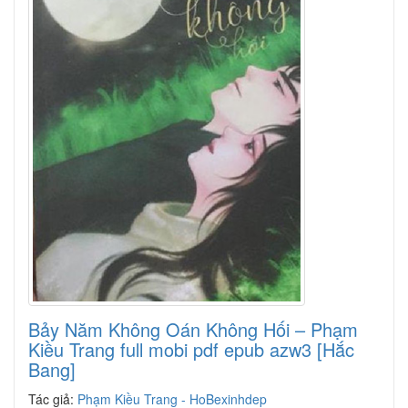
Bảy Năm Không Oán Không Hối – Phạm
Kiều Trang full mobi pdf epub azw3 [Hắc
Bang]
Tác giả:
Phạm Kiều Trang - HoBexinhdep