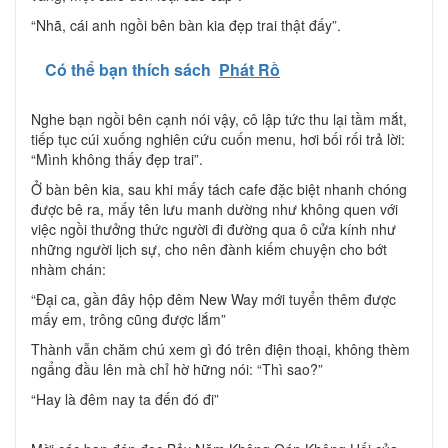
“Nhã, cái anh ngồi bên bàn kia đẹp trai thật đấy”.
Có thể bạn thích sách
Phát Rồ
Nghe bạn ngồi bên cạnh nói vậy, cô lập tức thu lại tầm mắt,
tiếp tục cúi xuống nghiên cứu cuốn menu, hơi bối rối trả lời:
“Mình không thấy đẹp trai”.
Ở bàn bên kia, sau khi mấy tách cafe đặc biệt nhanh chóng
được bê ra, mấy tên lưu manh dường như không quen với
việc ngồi thưởng thức người đi đường qua ô cửa kính như
những người lịch sự, cho nên đành kiếm chuyện cho bớt
nhàm chán:
“Đại ca, gần đây hộp đêm New Way mới tuyển thêm được
mấy em, trông cũng được lắm”
Thành vẫn chăm chú xem gì đó trên điện thoại, không thèm
ngẩng đầu lên mà chỉ hờ hững nói: “Thì sao?”
“Hay là đêm nay ta đến đó đi”