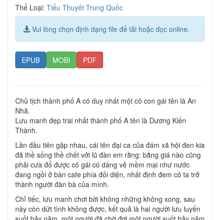
Thể Loại:
Tiểu Thuyết Trung Quốc
Vui lòng chọn định dạng file để tải hoặc đọc online.
EPUB
MOBI
PDF
Chủ tịch thành phố A có duy nhất một cô con gái tên là An
Nhã.
Lưu manh đẹp trai nhất thành phố A tên là Dương Kiến
Thành.
Lần đầu tiên gặp nhau, cái tên đại ca của đám xã hội đen kia
đã thề sống thề chết với lũ đàn em rằng: bằng giá nào cũng
phải cưa đổ được cô gái có dáng vẻ mềm mại như nước
đang ngồi ở bàn cafe phía đối diện, nhất định đem cô ta trở
thành người đàn bà của mình.
Chỉ tiếc, lưu manh chơi bời không những không xong, sau
này còn dứt tình không được, kết quả là hai người lưu luyến
suốt bảy năm, một người đã chờ đợi một người suốt bảy năm