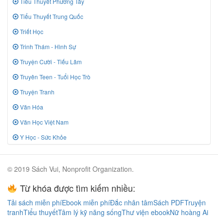
Tiểu Thuyết Phương Tây
Tiểu Thuyết Trung Quốc
Triết Học
Trinh Thám - Hình Sự
Truyện Cười - Tiếu Lâm
Truyên Teen - Tuổi Học Trò
Truyện Tranh
Văn Hóa
Văn Học Việt Nam
Y Học - Sức Khỏe
© 2019 Sách Vui, Nonprofit Organization.
Từ khóa được tìm kiếm nhiều:
Tải sách miễn phí
Ebook miễn phí
Đắc nhân tâm
Sách PDF
Truyện
tranh
Tiểu thuyết
Tâm lý kỹ năng sống
Thư viện ebook
Nữ hoàng Ai