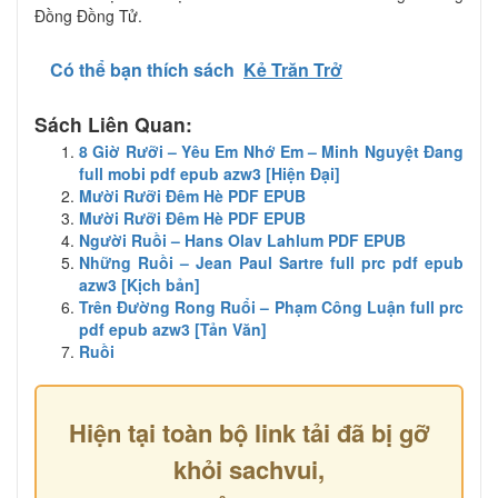
Đồng Đồng Tử.
Có thể bạn thích sách
Kẻ Trăn Trở
Sách Liên Quan:
8 Giờ Rưỡi – Yêu Em Nhớ Em – Minh Nguyệt Đang
full mobi pdf epub azw3 [Hiện Đại]
Mười Rưỡi Đêm Hè PDF EPUB
Mười Rưỡi Đêm Hè PDF EPUB
Người Ruồi – Hans Olav Lahlum PDF EPUB
Những Ruồi – Jean Paul Sartre full prc pdf epub
azw3 [Kịch bản]
Trên Đường Rong Ruổi – Phạm Công Luận full prc
pdf epub azw3 [Tản Văn]
Ruồi
Hiện tại toàn bộ link tải đã bị gỡ
khỏi sachvui,