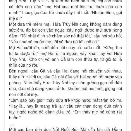
lòng Hứa Trùy Nhi: “Chị xem đã năm năm rồi, chị còn chưa
có đứa con nào,” mợ Hai xoa mái tóc lưa thưa của con
mình,” thúc giục đứa trẻ chưa đầy hai tuổi: “Nhuận Sinh, gọi
mẹ đi!”
Một đưa trẻ mềm mại, Hứa Trùy Nhi cũng không dám dùng
sức ôm, áp bé con vào ngực, cậu ngửi được mùi sữa nồng
đậm: “Tôi nhất định sẽ chăm sóc nó thật tốt,” cậu hơi xấu hổ,
“Nếu như nó muốn mẹ, tôi sẽ đưa nó tới chỗ cô.”
Mợ Hai cười lớn, cười đến nỗi chảy cả nước mắt: “Đừng tìm
tôi là được rồi,” mợ Hai đi ra ngoài, vẫy khăn tay với Hứa
Trùy Nhi, “Cho chị với anh Cả làm con thừa tự, từ giờ tôi là
thím của nó rồi.”
Bên ngoài, cậu Cả và cậu Hai đang nói chuyện với nhau,
thấy mợ Hai đi ra, cậu Cả gật đầu với hai người rồi bước vào
phòng. Nhìn thấy Hứa Trùy Nhi tay chân gượng gạo bế đứa
nhỏ, đứa nhỏ đang khóc rất to, khuôn mặt non nớt, giọng nói
non nớt đòi mẹ.
“Làm sao bây giờ,” thấy đứa trẻ khóc nước mắt tràn bờ mi,
“Hay là…hay là mang trả lại,” cậu cẩn thận đong đưa cánh
tay, ngốc ngốc dỗ dành đứa trẻ, “Em thấy mẹ nó cũng rất
buồn.”
…
Mời các bạn đón đọc Nốt Ruồi Bên Má của tác giả Đồng