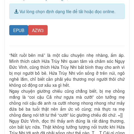
Vui lòng chọn định dạng file để tải hoặc đọc online.
EPUB
AZW3
“Nốt ruồi bên má” là một câu chuyện nhẹ nhàng, ấm áp.
Mình thích cách Hứa Trùy Nhi quan tâm và chăm sóc Ngụy
Đức Vĩnh, cũng thích Hứa Trùy Nhi bất bình thay cho anh vì
bị mọi người bỏ bê. Hứa Trùy Nhi vốn sống ở trên núi, ngô
nghê lắm, chỉ biết cần phải yêu thương mọi người thôi chứ
không có động cơ xấu xa gì hết.
Ngay chuyện giường chiếu cũng chẳng biết, bị mẹ chồng
mắng là “coi cậu Cả như ngựa mà cưỡi” còn tưởng mẹ
chồng nói cậu đè anh ra cưỡi nhong nhong nhong như mấy
đứa bé ba tuổi thật nên ấm ức vô cùng; mà thực ra mẹ
chồng đang nói tới tư thế “cưỡi” lúc giường chiếu đó chứ. =]]
Ngụy Đức Vĩnh, đọc thì thấy anh đúng là rất đáng thương,
còn bất lực nữa. Thật không tưởng tượng nổi trước khi Hứa
Trùy Nhi tới anh đã phải sống như thế nào. T__T Cái gì cũng