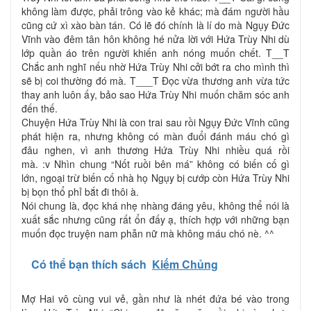
không làm được, phải trông vào kẻ khác; mà đám người hầu
cũng cứ xì xào bàn tán. Có lẽ đó chính là lí do mà Ngụy Đức
Vĩnh vào đêm tân hôn không hé nửa lời với Hứa Trùy Nhi dù
lớp quần áo trên người khiến anh nóng muốn chết. T__T
Chắc anh nghĩ nếu nhờ Hứa Trùy Nhi cởi bớt ra cho mình thì
sẽ bị coi thường đó mà. T___T Đọc vừa thương anh vừa tức
thay anh luôn ấy, bảo sao Hứa Trùy Nhi muốn chăm sóc anh
đến thế.
Chuyện Hứa Trùy Nhi là con trai sau rồi Ngụy Đức Vĩnh cũng
phát hiện ra, nhưng không có màn đuổi đánh máu chó gì
đâu nghen, vì anh thương Hứa Trùy Nhi nhiều quá rồi
mà. :v Nhìn chung “Nốt ruồi bên má” không có biến cố gì
lớn, ngoại trừ biến cố nhà họ Ngụy bị cướp còn Hứa Trùy Nhi
bị bọn thổ phỉ bắt đi thôi à.
Nói chung là, đọc khá nhẹ nhàng đáng yêu, không thể nói là
xuất sắc nhưng cũng rất ổn đấy ạ, thích hợp với những bạn
muốn đọc truyện nam phẫn nữ mà không máu chó nè. ^^
Có thể bạn thích sách
Kiếm Chủng
Mợ Hai vô cùng vui vẻ, gần như là nhét đứa bé vào trong