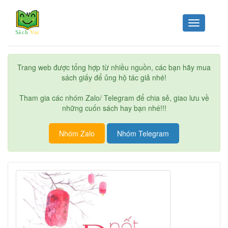
Toggle
navigation
Trang web được tổng hợp từ nhiều nguồn, các bạn hãy mua
sách giấy để ủng hộ tác giả nhé!
Tham gia các nhóm Zalo/ Telegram để chia sẻ, giao lưu về
những cuốn sách hay bạn nhé!!!
Nhóm Zalo
Nhóm Telegram