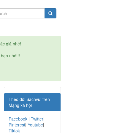
ác giả nhé!
 bạn nhé!!!
Theo dõi Sachvui trên
Mạng xã hội
Facebook
|
Twitter
|
Pinterest
|
Youtube
|
Tiktok