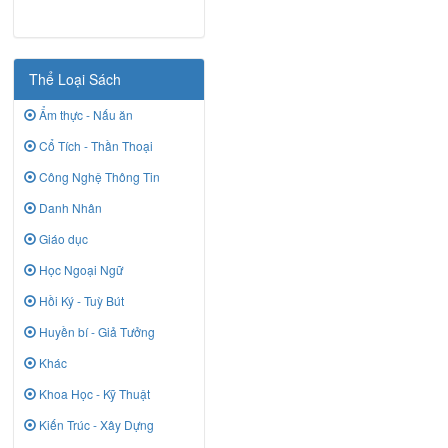
Thể Loại Sách
Ẩm thực - Nấu ăn
Cổ Tích - Thần Thoại
Công Nghệ Thông Tin
Danh Nhân
Giáo dục
Học Ngoại Ngữ
Hồi Ký - Tuỳ Bút
Huyền bí - Giả Tưởng
Khác
Khoa Học - Kỹ Thuật
Kiến Trúc - Xây Dựng