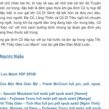
tới chủ nhân bài thi, từ nay về sau sẽ nhớ mãi cái tên đó.Truyền
ợc coi trọng, đặc biệt là đêm giao thừa khi gia đình Cổ tụ họp để
đặc biệt vì con gái lớn Cổ Dĩ Sênh đã kết hôn và đưa con dâu,
cùng mọi người. Mẹ Cổ, Lăng Thiên và Cổ Dĩ Tiêu ngồi trò chuyện
ng ngớt, trong khi ba người đàn ông đang bận rộn trong bếp. Cổ
 “Độc nữ” với tính cách bướng bỉnh nhưng lại được gia đình yêu
ang theo thuốc sát trùng.
ng gia đình Cổ tiếp tục với sự hài hước và ấm áp trong ngày Tết.
 PK Thầy Giáo Lưu Manh” của tác giả Đào Đào Nhất Luân.
Ngược Ngẫu
o Lưu Manh PDF EPUB
Của Một Nhà Giáo Mỹ – Frank McCourt full prc, pdf, epub,
– Satoshi Mizukami full mobi pdf epub azw3 [Harem]
zuka – Fujisawa Tooru full mobi pdf epub azw3 [Manga]
ới Thầy Giáo – Tích Hòa full prc pdf epub azw3 [Ngôn Tình]
zuka: Shonan 14 Days – Fujisawa Tooru full mobi pdf epub