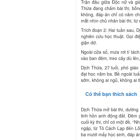
Trận đấu giữa Độc nữ và giá
Thừa đang chấm bài thi, bỗng
không, đáp án chỉ có năm ch
mắt nhìn chủ nhân bài thi, từ
Trích đoạn 2: Hai tuần sau, D
nghiên cứu học thuật. Gọi đi
giận dữ.
Ngoài cửa sổ, mưa rơi tí tác
vào ban đêm, treo cây dù lên,
Dịch Thừa, 27 tuổi, phó giáo 
đại học năm ba. Bề ngoài tuấ
sớm, không ai ngủ, không ai th
Có thể bạn thích sách
Dịch Thừa mở bài thi, dường n
linh hồn anh động đất. Đêm g
cuối kỳ thi, chỉ có một đề, “
ngập, từ Tô Cách Lạp đến Lỗ 
ba mươi mấy học sinh, đáp án