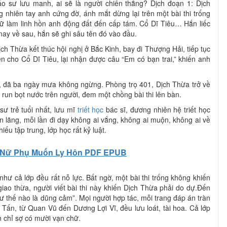
o sư lưu manh, ai sẽ là người chiến thắng? Dịch đoạn 1: Dịch
 nhiên tay anh cứng đờ, ánh mắt dừng lại trên một bài thi trống
ữ làm linh hồn anh động đất đến cấp tám. Cổ Dĩ Tiêu… Hắn liếc
 nay về sau, hắn sẽ ghi sâu tên đó vào đầu.
ịch Thừa kết thúc hội nghị ở Bắc Kinh, bay đi Thượng Hải, tiếp tục
ện cho Cổ Dĩ Tiêu, lại nhận được câu “Em có bạn trai,” khiến anh
h, đã ba ngày mưa không ngừng. Phòng trọ 401, Dịch Thừa trở về
 run bọt nước trên người, đem một chồng bài thi lên bàn.
sư trẻ tuổi nhất, lưu mĩ
triết học
bác sĩ, đương nhiên hệ triết học
n lãng, mỗi lần đi dạy không ai vắng, không ai muộn, không ai về
iếu tập trung, lớp học rất kỷ luật.
Nữ Phụ Muốn Ly Hôn PDF EPUB
hư cả lớp đều rất nỗ lực. Bất ngờ, một bài thi trống không khiến
iao thừa, người viết bài thi này khiến Dịch Thừa phải do dự.Đến
Như thế nào là dũng cảm”. Mọi người hợp tác, mỗi trang đáp án tràn
Tấn, từ Quan Vũ đến Dương Lợi Vĩ, đều lưu loát, tài hoa. Cả lớp
 chỉ sợ có mười vạn chữ.