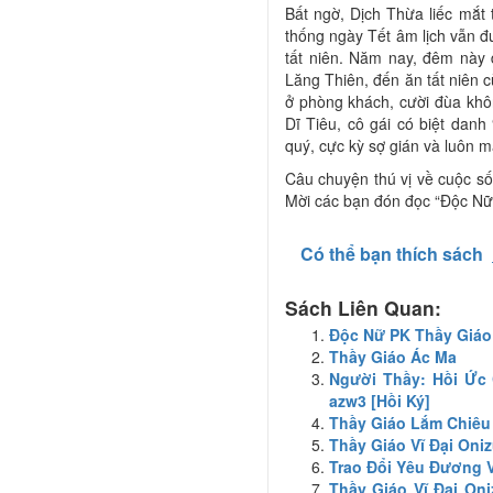
Bất ngờ, Dịch Thừa liếc mắt 
thống ngày Tết âm lịch vẫn đư
tất niên. Năm nay, đêm này 
Lăng Thiên, đến ăn tất niên 
ở phòng khách, cười đùa khô
Dĩ Tiêu, cô gái có biệt danh
quý, cực kỳ sợ gián và luôn m
Câu chuyện thú vị về cuộc số
Mời các bạn đón đọc “Độc Nữ
Có thể bạn thích sách
Sách Liên Quan:
Độc Nữ PK Thầy Giá
Thầy Giáo Ác Ma
Người Thầy: Hồi Ức 
azw3 [Hồi Ký]
Thầy Giáo Lắm Chiêu 
Thầy Giáo Vĩ Đại Oni
Trao Đổi Yêu Đương V
Thầy Giáo Vĩ Đại Oni