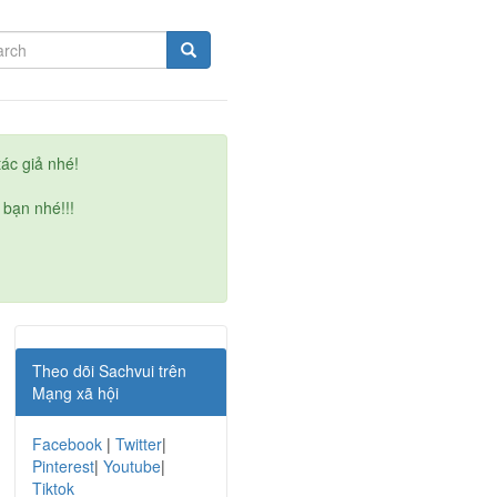
ác giả nhé!
 bạn nhé!!!
Theo dõi Sachvui trên
Mạng xã hội
Facebook
|
Twitter
|
Pinterest
|
Youtube
|
Tiktok