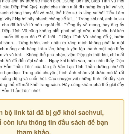
ã hiểu anh ấy thực sự muốn biết…Đúng lúc này, Diệp Tĩnh Vũ mới
ai của Diệp Phú Quý, nghe cha mình mất đi nhưng lòng lại vui vẻ,
hanh chóng thay đổi vẻ mặt, thể hiện sự lo lắng và hỏi Tiểu Lâm
gì vậy? Ngươi hãy nhanh chóng kể lại…” Trong khi nói, anh ta lau
cha đã trở về từ bên ngoài rồi…”“Ông ấy về mạng, hay ông ấy
 Diệp Tĩnh Vũ cũng không biết phải nói gì nữa, một câu hỏi kéo
à muốn tôi qua đó ư? đi thôi…” Diệp Tĩnh Vũ không để ý, bước
i sảnh… Từng bước, anh nhận ra rằng mình không phải là một
rách mắng anh hàng trăm lần, từng luyện tập thành một bậc thầy
n và vũ khí… Không thể phủ nhận, viện Diệp gia thật lớn, chỉ mất
nh Vũ để đến đại sảnh… Ngay khi bước vào, anh nhìn thấy Diệp
n Hồn Thần Tôn” của tác giả Vẫn Lạc Tinh Thần dường như đã
ảo bạn đọc. Trong câu chuyện, hình ảnh nhân vật được mô tả rất
h sống động và cuốn hút. Câu chuyện với những tình tiết đầy kịch
hông thể rời mắt khỏi trang sách. Hãy cùng khám phá thế giới đầy
n Hồn Thần Tôn” nhé!
n bộ link tải đã bị gỡ khỏi sachvui,
ỉ còn lưu thông tin đầu sách để bạn
tham khảo.