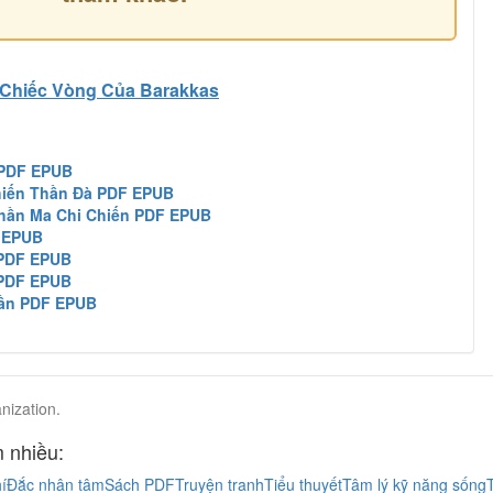
Chiếc Vòng Của Barakkas
 PDF EPUB
Chiến Thần Đà PDF EPUB
Thần Ma Chi Chiến PDF EPUB
 EPUB
 PDF EPUB
 PDF EPUB
hần PDF EPUB
nization.
 nhiều:
í
Đắc nhân tâm
Sách PDF
Truyện tranh
Tiểu thuyết
Tâm lý kỹ năng sống