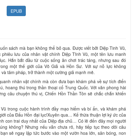
EPUB
uốn sách mà bạn không thể bỏ qua. Được viết bởi Diệp Tinh Vũ,
 phiêu lưu của nhân vật chính Diệp Tĩnh Vũ, một tên lưu manh
lục. Hắn bắt đầu từ cuộc sống ăn chơi trác táng, nhưng sau đó
rong một thế giới của Võ Giả và Hồn Sư. Với sự nỗ lực không
 và tâm pháp, trở thành một cường giả mạnh mẽ.
quanh nhân vật chính mà còn đưa bạn khám phá về sự tích điển
hú, hoang thú trong thần thoại cổ Trung Quốc. Với văn phong hài
những câu chuyện thú vị, Chiến Hồn Thần Tôn sẽ chắc chắn khiến
 Vũ trong cuộc hành trình đầy mạo hiểm và bí ẩn, và khám phá
 giới của Đấu Hồn đại lục!Xuyên qua… Kế thừa thuận lợi ký ức của
hành con trai duy nhất của Diệp địa chủ… Có lẽ đến đây mọi người
đúng không? Nhưng nếu vẫn chưa rõ, hãy tiếp tục theo dõi câu
bạn sẽ ngay lập tức bước vào một vườn hoa lớn, sân bóng, non