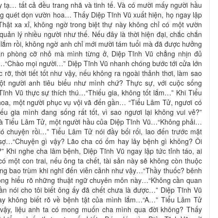
ủy tạ… tất cả đều trang nhã và tinh tế. Và có mười mấy người hầu
ng quét dọn vườn hoa… Thấy Diệp Tĩnh Vũ xuất hiện, họ ngay lập
ật xa xỉ, không ngờ trong biệt thự này không chỉ có một vườn
uản lý nhiều người như thế. Nếu đây là thời hiện đại, chắc chắn
 lắm rồi, không ngờ anh chỉ mới mười tám tuổi mà đã được hưởng
ăn phòng cỡ nhỏ mà mình từng ở, Diệp Tĩnh Vũ chẳng nhịn đủ
…“Chào mọi người…” Diệp Tĩnh Vũ nhanh chóng bước tới cửa lớn
ỡ, thời tiết tốt như vậy, nếu không ra ngoài thảnh thơi, làm sao
t người anh tiêu biểu như mình chứ? Thực sự, với cuộc sống
Tĩnh Vũ thực sự thích thú…“Thiếu gia, không tốt lắm…” Khi Tiểu
hoa, một người phục vụ vội vã đến gần… “Tiểu Lâm Tử, ngươi có
ếu gia mình đang sống rất tốt, vì sao ngươi lại không vui vẻ?”
 là Tiểu Lâm Tử, một người hầu của Diệp Tĩnh Vũ…“Không phải…
có chuyện rồi…” Tiểu Lâm Tử nói đầy bối rối, lao đến trước mặt
 sợ…“Chuyện gì vậy? Lão cha có ốm hay lây bệnh gì không? Ôi
?” Khi nghe cha lâm bệnh, Diệp Tĩnh Vũ ngay lập tức tỉnh táo, ai
có một con trai, nếu ông ta chết, tài sản này sẽ không còn thuộc
lắng bao trùm khi nghĩ đến viễn cảnh như vậy…“Thầy thuốc? bênh
hông hiểu rõ những thuật ngữ chuyên môn này…“Không cần quan
ần nói cho tôi biết ông ấy đã chết chưa là được…” Diệp Tĩnh Vũ
ày không biết rõ về bệnh tật của mình lắm…“A…” Tiểu Lâm Tử
 vậy, liệu anh ta có mong muốn cha mình qua đời không? Thấy