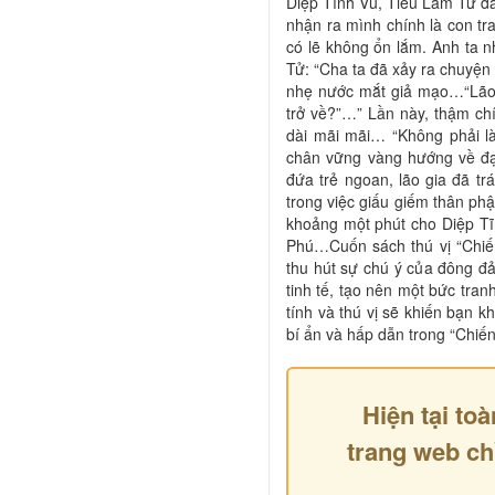
Diệp Tĩnh Vũ, Tiểu Lâm Tử đ
nhận ra mình chính là con tr
có lẽ không ổn lắm. Anh ta n
Tử: “Cha ta đã xảy ra chuyện 
nhẹ nước mắt giả mạo…“Lão 
trở về?”…” Lần này, thậm chí
dài mãi mãi… “Không phải l
chân vững vàng hướng về đạ
đứa trẻ ngoan, lão gia đã t
trong việc giấu giếm thân phậ
khoảng một phút cho Diệp Tĩ
Phú…Cuốn sách thú vị “Chiế
thu hút sự chú ý của đông đ
tinh tế, tạo nên một bức tran
tính và thú vị sẽ khiến bạn k
bí ẩn và hấp dẫn trong “Chiế
Hiện tại toà
trang web ch