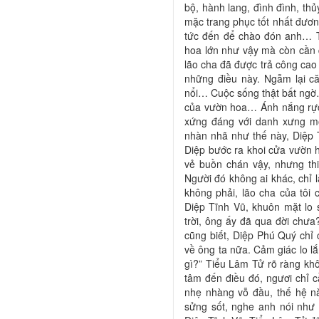
bộ, hành lang, đình đình, th
mặc trang phục tốt nhất đươ
tức đến để chào đón anh… Th
hoa lớn như vậy mà còn cần q
lão cha đã được trả công cao
những điều này. Ngẫm lại c
nổi… Cuộc sống thật bất ngờ
của vườn hoa… Ánh nắng rực r
xứng đáng với danh xưng mộ
nhàn nhã như thế này, Diệp 
Diệp bước ra khoi cửa vườn 
vẻ buồn chán vậy, nhưng thi
Người đó không ai khác, chỉ
không phải, lão cha của tôi 
Diệp Tĩnh Vũ, khuôn mặt lo
trời, ông ấy đã qua đời chưa
cũng biết, Diệp Phú Quý chỉ 
về ông ta nữa. Cảm giác lo 
gì?” Tiểu Lâm Tử rõ ràng k
tâm đến điều đó, ngươi chỉ c
nhẹ nhàng vỗ đầu, thế hệ n
sửng sốt, nghe anh nói như