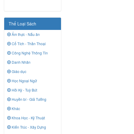
Thể Loại Sách
Ẩm thực - Nấu ăn
Cổ Tích - Thần Thoại
Công Nghệ Thông Tin
Danh Nhân
Giáo dục
Học Ngoại Ngữ
Hồi Ký - Tuỳ Bút
Huyền bí - Giả Tưởng
Khác
Khoa Học - Kỹ Thuật
Kiến Trúc - Xây Dựng