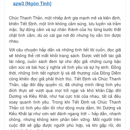
azw3 [Ngôn Tình]
Chúc Thanh Thần, một nhiếp ảnh gia mạnh mẽ và kiên định,
khiến Tiết Định, một lính không cầm súng, lưu luyến và trầm
mặc. Sự dũng cảm và sự chân thành của họ từng bước thắt
chặt tình cảm, dù có cái gai nơi đó nhưng họ vẫn tìm được
nhau.
Với câu chuyện hấp dẫn và những tình tiết lôi cuốn, đọc giả
sẽ không thể rời mắt khỏi trang sách. Được viết bởi tác giả
tài năng, cuốn sách đem lại cho độc giả những cung bậc
cảm xúc và bài học ý nghĩa về tình yêu và sự hy sinh. Đồng
thời, những tình tiết nghịch lý và dễ thương của Đồng Diễm
cũng khiến đọc giả phải thích thú. Tiết Định và Chúc Thanh
Thần, cặp đôi đầy quyến rũ, đã chứng minh rằng tình yêu
đích thực sẽ vượt qua mọi trở ngại và khó khăn.Cặp đôi
Dương và Kiều Khải, như hai cực trái của nhau, tất cả đều
xoay quanh tình yêu. Trong khi Tiết Định và Chúc Thanh
Thần có tình yêu dẫn lối như dòng mưa dầm, thì Dương và
Kiều Khải lại như cơn sét đánh ngang trời – hấp dẫn, nhanh
chóng, nhưng không kém phần bền vững. Mỗi người trên
cuộc đời sẽ gặp được người phù hợp, và khi gặp rồi, đó