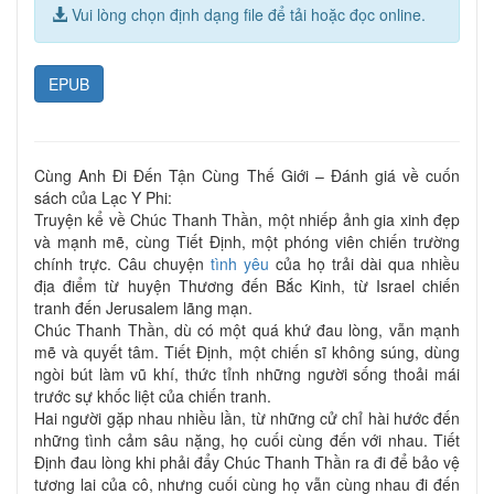
Vui lòng chọn định dạng file để tải hoặc đọc online.
EPUB
Cùng Anh Đi Đến Tận Cùng Thế Giới – Đánh giá về cuốn
sách của Lạc Y Phi:
Truyện kể về Chúc Thanh Thần, một nhiếp ảnh gia xinh đẹp
và mạnh mẽ, cùng Tiết Định, một phóng viên chiến trường
chính trực. Câu chuyện
tình yêu
của họ trải dài qua nhiều
địa điểm từ huyện Thương đến Bắc Kinh, từ Israel chiến
tranh đến Jerusalem lãng mạn.
Chúc Thanh Thần, dù có một quá khứ đau lòng, vẫn mạnh
mẽ và quyết tâm. Tiết Định, một chiến sĩ không súng, dùng
ngòi bút làm vũ khí, thức tỉnh những người sống thoải mái
trước sự khốc liệt của chiến tranh.
Hai người gặp nhau nhiều lần, từ những cử chỉ hài hước đến
những tình cảm sâu nặng, họ cuối cùng đến với nhau. Tiết
Định đau lòng khi phải đẩy Chúc Thanh Thần ra đi để bảo vệ
tương lai của cô, nhưng cuối cùng họ vẫn cùng nhau đi đến