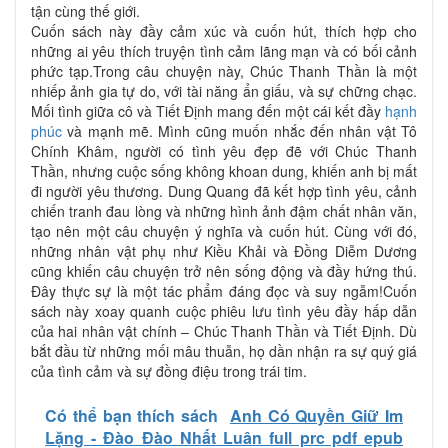
tận cùng thế giới.
Cuốn sách này đầy cảm xúc và cuốn hút, thích hợp cho
những ai yêu thích truyện tình cảm lãng mạn và có bối cảnh
phức tạp.Trong câu chuyện này, Chúc Thanh Thần là một
nhiếp ảnh gia tự do, với tài năng ẩn giấu, và sự chững chạc.
Mối tình giữa cô và Tiết Định mang đến một cái kết đầy
hạnh
phúc
và mạnh mẽ. Mình cũng muốn nhắc đến nhân vật Tô
Chính Khâm, người có tình yêu đẹp đẽ với Chúc Thanh
Thần, nhưng cuộc sống không khoan dung, khiến anh bị mất
đi người yêu thương. Dung Quang đã kết hợp tình yêu, cảnh
chiến tranh đau lòng và những hình ảnh đậm chất nhân văn,
tạo nên một câu chuyện ý nghĩa và cuốn hút. Cùng với đó,
những nhân vật phụ như Kiều Khải và Đồng Diễm Dương
cũng khiến câu chuyện trở nên sống động và đầy hứng thú.
Đây thực sự là một tác phẩm đáng đọc và suy ngẫm!Cuốn
sách này xoay quanh cuộc phiêu lưu tình yêu đầy hấp dẫn
của hai nhân vật chính – Chúc Thanh Thần và Tiết Định. Dù
bắt đầu từ những mối mâu thuẫn, họ dần nhận ra sự quý giá
của tình cảm và sự đồng điệu trong trái tim.
Có thể bạn thích sách
Anh Có Quyền Giữ Im
Lặng - Đào Đào Nhất Luân full prc pdf epub