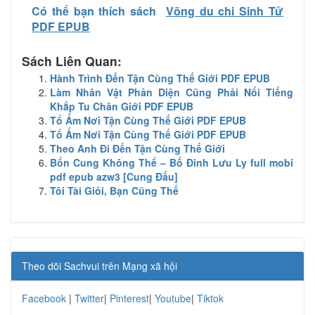
Có thể bạn thích sách
Võng du chi Sinh Tử
PDF EPUB
Sách Liên Quan:
Hành Trình Đến Tận Cùng Thế Giới PDF EPUB
Làm Nhân Vật Phản Diện Cũng Phải Nổi Tiếng
Khắp Tu Chân Giới PDF EPUB
Tổ Ấm Nơi Tận Cùng Thế Giới PDF EPUB
Tổ Ấm Nơi Tận Cùng Thế Giới PDF EPUB
Theo Anh Đi Đến Tận Cùng Thế Giới
Bổn Cung Không Thể – Bố Đinh Lưu Ly full mobi
pdf epub azw3 [Cung Đấu]
Tôi Tài Giỏi, Bạn Cũng Thế
Theo dõi Sachvui trên Mạng xã hội
Facebook
|
Twitter
|
Pinterest
|
Youtube
|
Tiktok