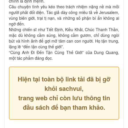
chính là định mệnh.
Câu chuyện tình yêu kéo theo trách nhiệm nặng nề mà mỗi
người phải đối diện. Tác giả dày công miêu tả về Jerusalem,
vùng biên giới, trại tị nạn, và những số phận bí ẩn không ai
ngờ đến.
Những chiến sĩ như Tiết Định, Kiều Khải, Chúc Thanh Thần,
mặc dù không cầm súng, không cầm gươm, chỉ dùng ngòi
bút và hình ảnh để gợi mở tâm can con người. Họ tận trung,
lặng lẽ “đến tận cùng thế giới”.
“Cùng Anh Đi Đến Tận Cùng Thế Giới” của Dung Quang,
một tác phẩm đáng đọc.
Hiện tại toàn bộ link tải đã bị gỡ
khỏi sachvui,
trang web chỉ còn lưu thông tin
đầu sách để bạn tham khảo.