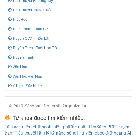
Tiểu Thuyết Phương Tây
Tiểu Thuyết Trung Quốc
Triết Học
Trinh Thám - Hình Sự
Truyện Cười - Tiếu Lâm
Truyên Teen - Tuổi Học Trò
Truyện Tranh
Văn Hóa
Văn Học Việt Nam
Y Học - Sức Khỏe
© 2019 Sách Vui, Nonprofit Organization.
Từ khóa được tìm kiếm nhiều:
Tải sách miễn phí
Ebook miễn phí
Đắc nhân tâm
Sách PDF
Truyện
tranh
Tiểu thuyết
Tâm lý kỹ năng sống
Thư viện ebook
Nữ hoàng Ai