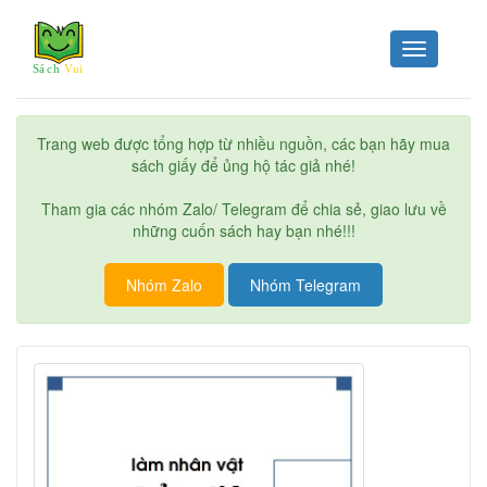
Toggle
navigation
Trang web được tổng hợp từ nhiều nguồn, các bạn hãy mua
sách giấy để ủng hộ tác giả nhé!
Tham gia các nhóm Zalo/ Telegram để chia sẻ, giao lưu về
những cuốn sách hay bạn nhé!!!
Nhóm Zalo
Nhóm Telegram