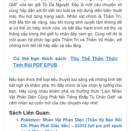
Giới” của tác giả Tử Dạ Nguyệt. Đây là một câu chuyện vô
cùng hấp dẫn với lối viết lưu loát và nội dung diễn biến thoải
mái, thu hút từng trang sách. Nhân vật chính là Thẩm Trì,
một Ma tôn tài năng, sau khi trọng sinh quyết tâm không để
ai có thể ức hiếp mình nữa, và bắt đầu hành trình trả thù và
thăng cấp trong thế giới tu chân đầy cam go. Cùng với đó là
mối quan hệ phức tạp giữa Thẩm Trì và Thẩm Vô Hoặc, với
những tình tiết rất hấp dẫn và sâu lắng.
Có thể bạn thích sách
Thụ Thế Thân Thức
Tỉnh Rồi PDF EPUB
Nếu bạn thích thể loại tiểu thuyết lưu sảng với những tình tiết
bất ngờ và khám phá, thì đây chính là lựa chọn lý tưởng cho
bạn. Hãy cùng nhau khám phá và thưởng thức “Làm Nhân
Vật Phản Diện Cũng Phải Nổi Tiếng Khắp Tu Chân Giới” và
cảm nhận sự cuốn hút của câu chuyện này nhé!
Sách Liên Quan:
Pokémon: Nhân Vật Phản Diện (Thần Kỳ Bảo Bối
Chi Phản Phái Giác Sắc) – 23333 full prc pdf epub