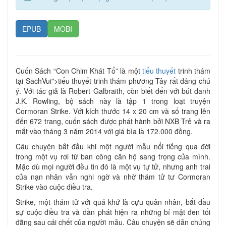
EPUB
MOBI
Cuốn Sách “Con Chim Khát Tổ” là một
tiểu thuyết
trinh thám
tại SachVui">tiểu thuyết trinh thám phương Tây rất đáng chú
ý. Với tác giả là Robert Galbraith, còn biết đến với bút danh
J.K. Rowling, bộ sách này là tập 1 trong loạt truyện
Cormoran Strike. Với kích thước 14 x 20 cm và số trang lên
đến 672 trang, cuốn sách được phát hành bởi NXB Trẻ và ra
mắt vào tháng 3 năm 2014 với giá bìa là 172.000 đồng.
Câu chuyện bắt đầu khi một người mẫu nổi tiếng qua đời
trong một vụ rơi từ ban công căn hộ sang trọng của mình.
Mặc dù mọi người đều tin đó là một vụ tự tử, nhưng anh trai
của nạn nhân vẫn nghi ngờ và nhờ thám tử tư Cormoran
Strike vào cuộc điều tra.
Strike, một thám tử với quá khứ là cựu quân nhân, bắt đầu
sự cuộc điều tra và dần phát hiện ra những bí mật đen tối
đằng sau cái chết của người mẫu. Câu chuyện sẽ dẫn chúng