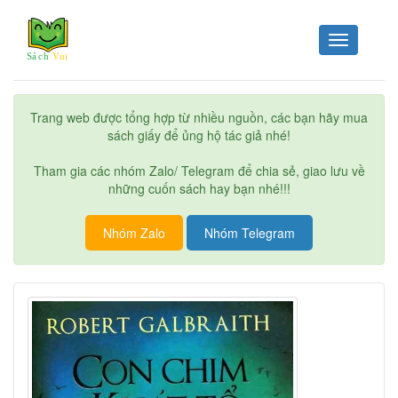
Toggle
navigation
Trang web được tổng hợp từ nhiều nguồn, các bạn hãy mua
sách giấy để ủng hộ tác giả nhé!
Tham gia các nhóm Zalo/ Telegram để chia sẻ, giao lưu về
những cuốn sách hay bạn nhé!!!
Nhóm Zalo
Nhóm Telegram