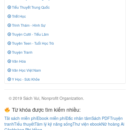
Tiểu Thuyết Trung Quốc
Triết Học
Trinh Thám - Hình Sự
Truyện Cười - Tiếu Lâm
Truyên Teen - Tuổi Học Trò
Truyện Tranh
Văn Hóa
Văn Học Việt Nam
Y Học - Sức Khỏe
© 2019 Sách Vui, Nonprofit Organization.
Từ khóa được tìm kiếm nhiều:
Tải sách miễn phí
Ebook miễn phí
Đắc nhân tâm
Sách PDF
Truyện
tranh
Tiểu thuyết
Tâm lý kỹ năng sống
Thư viện ebook
Nữ hoàng Ai
Cập
Hoàng Phi Hồng