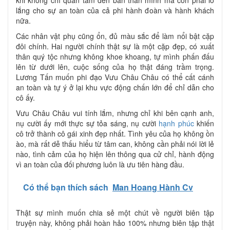
lắng cho sự an toàn của cả phi hành đoàn và hành khách
nữa.
Các nhân vật phụ cũng ổn, đủ màu sắc để làm nổi bật cặp
đôi chính. Hai người chính thật sự là một cặp đẹp, có xuất
thân quý tộc nhưng không khoe khoang, tự mình phấn đấu
lên từ dưới lên, cuộc sống của họ thật đáng trầm trọng.
Lương Tấn muốn phi đạo Vưu Châu Châu có thể cất cánh
an toàn và tự ý ở lại khu vực động chấn lớn để chỉ dẫn cho
cô ấy.
Vưu Châu Châu vui tính lắm, nhưng chỉ khi bên cạnh anh,
nụ cười ấy mới thực sự tỏa sáng, nụ cười
hạnh phúc
khiến
cô trở thành cô gái xinh đẹp nhất. Tình yêu của họ không ồn
ào, mà rất dễ thấu hiểu từ tâm can, không cần phải nói lời lẻ
nào, tình cảm của họ hiện lên thông qua cử chỉ, hành động
vì an toàn của đối phương luôn là ưu tiên hàng đầu.
Có thể bạn thích sách
Man Hoang Hành Cv
Thật sự mình muốn chia sẻ một chút về người biên tập
truyện này, không phải hoàn hảo 100% nhưng biên tập thật