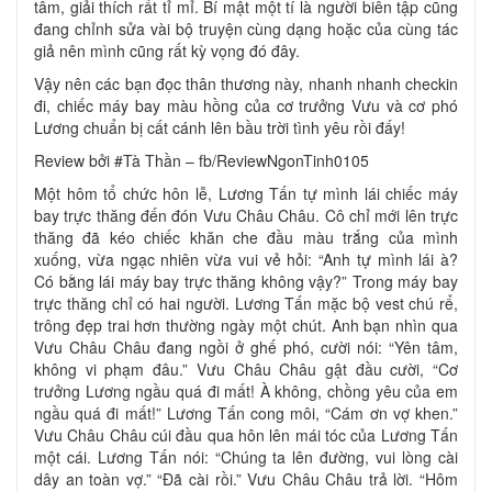
tâm, giải thích rất tỉ mỉ. Bí mật một tí là người biên tập cũng
đang chỉnh sửa vài bộ truyện cùng dạng hoặc của cùng tác
giả nên mình cũng rất kỳ vọng đó đây.
Vậy nên các bạn đọc thân thương này, nhanh nhanh checkin
đi, chiếc máy bay màu hồng của cơ trưởng Vưu và cơ phó
Lương chuẩn bị cất cánh lên bầu trời tình yêu rồi đấy!
Review bởi #Tà Thần – fb/ReviewNgonTinh0105
Một hôm tổ chức hôn lễ, Lương Tấn tự mình lái chiếc máy
bay trực thăng đến đón Vưu Châu Châu. Cô chỉ mới lên trực
thăng đã kéo chiếc khăn che đầu màu trắng của mình
xuống, vừa ngạc nhiên vừa vui vẻ hỏi: “Anh tự mình lái à?
Có bằng lái máy bay trực thăng không vậy?” Trong máy bay
trực thăng chỉ có hai người. Lương Tấn mặc bộ vest chú rể,
trông đẹp trai hơn thường ngày một chút. Anh bạn nhìn qua
Vưu Châu Châu đang ngồi ở ghế phó, cười nói: “Yên tâm,
không vi phạm đâu.” Vưu Châu Châu gật đầu cười, “Cơ
trưởng Lương ngầu quá đi mất! À không, chồng yêu của em
ngầu quá đi mất!” Lương Tấn cong môi, “Cám ơn vợ khen.”
Vưu Châu Châu cúi đầu qua hôn lên mái tóc của Lương Tấn
một cái. Lương Tấn nói: “Chúng ta lên đường, vui lòng cài
dây an toàn vợ.” “Đã cài rồi.” Vưu Châu Châu trả lời. “Hôm