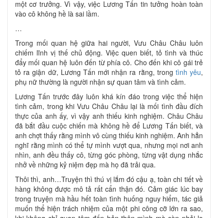
một cơ trưởng. Vì vậy, việc Lương Tấn tin tưởng hoàn toàn
vào cô không hề là sai lầm.
…
Trong mối quan hệ giữa hai người, Vưu Châu Châu luôn
chiếm lĩnh vị thế chủ động. Việc quen biết, tỏ tình và thúc
đẩy mối quan hệ luôn đến từ phía cô. Cho đến khi cô gái trẻ
tỏ ra giận dữ, Lương Tấn mới nhận ra rằng, trong
tình yêu
,
phụ nữ thường là người nhận sự quan tâm và tình cảm.
Lương Tấn trước đây luôn khá kín đáo trong việc thể hiện
tình cảm, trong khi Vưu Châu Châu lại là mối tình đầu đích
thực của anh ấy, vì vậy anh thiếu kinh nghiệm. Châu Châu
đã bắt đầu cuộc chiến mà không hề để Lương Tấn biết, và
anh chợt thấy rằng mình vô cùng thiếu kinh nghiệm. Anh hẳn
nghĩ rằng mình có thể tự mình vượt qua, nhưng mọi nơi anh
nhìn, anh đều thấy cô, từng góc phòng, từng vật dụng nhắc
nhở về những kỷ niệm đẹp mà họ đã trải qua.
Thôi thì, anh…Truyện thì thú vị lắm đó cậu ạ, toàn chi tiết về
hàng không được mô tả rất cẩn thận đó. Cảm giác lúc bay
trong truyện mà hầu hết toàn tình huống nguy hiểm, tác giả
muốn thể hiện trách nhiệm của một phi công cỡ lớn ra sao,
khi không chỉ quan tâm đến bản thân mình mà còn phải lo