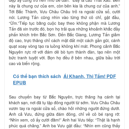
này là chung cư của em, còn bên kia là chung cư của anh.”
Tới Bắc Thành, Vưu Châu Châu trỏ ra ngoài cửa sổ, cười
nói. Lương Tấn cũng nhìn vào từng thứ cô chỉ, gật đầu,
“Ừm.”Tiếp tục bằng cuộc bay theo không phận mà Lương
Tấn đã xin trước đó, bọn họ trải qua những khoảnh khắc đầy
phấn khích trên Bắc Sơn. Đến Bắc Giang, Lương Tấn giảm
độ cao, trực thăng chỉ cách mặt đất một cách gần gũi, cánh
quạt xoay vòng tạo ra luồng không khí mát. Phong cảnh Bắc
Nguyên rực rỡ với đám dê bò tụm thành đàn, tạo nên một
bức tranh tuyệt vời. Bọn họ đều ở bên nhau, giữa bầu trời
cao và biển rộng.
Có thể bạn thích sách
Ái Khanh, Thị Tẩm! PDF
EPUB
Sau chuyến bay từ Bắc Nguyên, trực thăng hạ cánh tại
khách sạn, nơi đã tụ tập đông người từ sớm. Vưu Châu Châu
vươn tay ra ngoài cửa sổ, chào hỏi những người đứng dưới.
Anh cả Vưu, đứng giữa đám đông, chỉ về cô bé rạng rỡ:
“Nhìn xem, cô ấy cười đằm!” Anh hai Vưu tiếp: “Thật là hạnh
phúc quá chăng.” Anh ba Vưu gật đầu: “Nhìn em cũng thấy