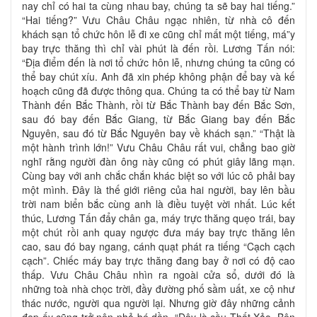
nay chỉ có hai ta cùng nhau bay, chúng ta sẽ bay hai tiếng.”
“Hai tiếng?” Vưu Châu Châu ngạc nhiên, từ nhà cô đến
khách sạn tổ chức hôn lễ đi xe cũng chỉ mất một tiếng, má”y
bay trực thăng thì chỉ vài phút là đến rồi. Lương Tấn nói:
“Địa điểm đến là nơi tổ chức hôn lễ, nhưng chúng ta cũng có
thể bay chút xíu. Anh đã xin phép không phận để bay và kế
hoạch cũng đã được thông qua. Chúng ta có thể bay từ Nam
Thành đến Bắc Thành, rồi từ Bắc Thành bay đến Bắc Sơn,
sau đó bay đến Bắc Giang, từ Bắc Giang bay đến Bắc
Nguyên, sau đó từ Bắc Nguyên bay về khách sạn.” “Thật là
một hành trình lớn!” Vưu Châu Châu rất vui, chẳng bao giờ
nghĩ rằng người đàn ông này cũng có phút giây lãng mạn.
Cùng bay với anh chắc chắn khác biệt so với lúc cô phải bay
một mình. Đây là thế giới riêng của hai người, bay lên bầu
trời nam biển bắc cùng anh là điều tuyệt vời nhất. Lúc kết
thúc, Lương Tấn đẩy chân ga, máy trực thăng quẹo trái, bay
một chút rồi anh quay ngược đưa máy bay trực thăng lên
cao, sau đó bay ngang, cánh quạt phát ra tiếng “Cạch cạch
cạch”. Chiếc máy bay trực thăng đang bay ở nơi có độ cao
thấp. Vưu Châu Châu nhìn ra ngoài cửa sổ, dưới đó là
những toà nhà chọc trời, đầy đường phố sầm uất, xe cộ như
thác nước, người qua người lại. Nhưng giờ đây những cảnh
đẹp ấy cũng trở nên nhỏ bé dần. “Đây là cầu Thất Xảo. Bên