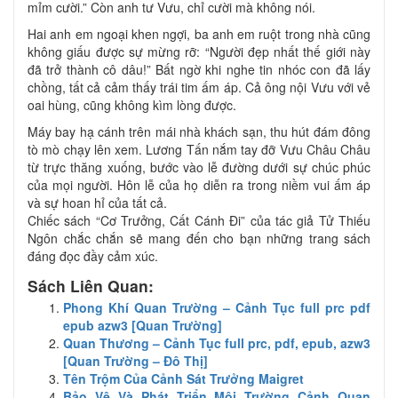
mỉm cười.” Còn anh tư Vưu, chỉ cười mà không nói.
Hai anh em ngoại khen ngợi, ba anh em ruột trong nhà cũng
không giấu được sự mừng rỡ: “Người đẹp nhất thế giới này
đã trở thành cô dâu!” Bất ngờ khi nghe tin nhóc con đã lấy
chồng, tất cả cảm thấy trái tim ấm áp. Cả ông nội Vưu với vẻ
oai hùng, cũng không kìm lòng được.
Máy bay hạ cánh trên mái nhà khách sạn, thu hút đám đông
tò mò chạy lên xem. Lương Tấn nắm tay đỡ Vưu Châu Châu
từ trực thăng xuống, bước vào lễ đường dưới sự chúc phúc
của mọi người. Hôn lễ của họ diễn ra trong niềm vui ấm áp
và sự hoan hỉ của tất cả.
Chiếc sách “Cơ Trưởng, Cất Cánh Đi” của tác giả Tử Thiếu
Ngôn chắc chắn sẽ mang đến cho bạn những trang sách
đáng đọc đầy cảm xúc.
Sách Liên Quan:
Phong Khí Quan Trường – Cảnh Tục full prc pdf
epub azw3 [Quan Trường]
Quan Thương – Cảnh Tục full prc, pdf, epub, azw3
[Quan Trường – Đô Thị]
Tên Trộm Của Cảnh Sát Trưởng Maigret
Bảo Vệ Và Phát Triển Môi Trường Cảnh Quan