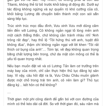
Titanic, không thể từ bỏ trước khối băng di động đó. Dưới sự
tác động không ngừng và sự quyến rũ khó cưỡng của cô,
khối băng Lương đã chuyển biến thành một con sói sẵn
sàng tiếp tục.
Trúc xinh trúc mọc đầu đình, Vưu xinh Vưu mới dũng cảm
tiến đến với Lương. Cô không ngần ngại tỏ lòng mến anh
một cách thẳng thắn, chứ không cần tránh nhàu nhỉ “Anh
trông rất đẹp”, hay thổ lộ “Tôi hứng thú với anh, tuyệt đối
không đùa”, thậm chí không ngần ngại với lời khen “Tôi rất
thích cơ bụng của anh”… Tóm lại, vẻ đẹp không quan trọng
bằng chất lượng bên trong, chứ da mặt còn mỏng có thể là
yếu tố quan trọng nhất.
Nếu bạn muốn đặt vé và có Lương Tấn làm cơ trưởng trên
máy bay của mình, chỉ cần thực hiện thủ tục đăng ký sân
bay. Vì vậy, câu hỏi đặt ra là, Vưu Châu Châu muốn giành
được một chỗ trong trái tim anh, cô nên làm gì? Thủ tục
đăng ký… kết hôn có thể không?
…
Thời gian một phi công dành để gắn bó với con đường của
mình có thể kéo dài cả đời. So với thời gian đó, sáu năm mà