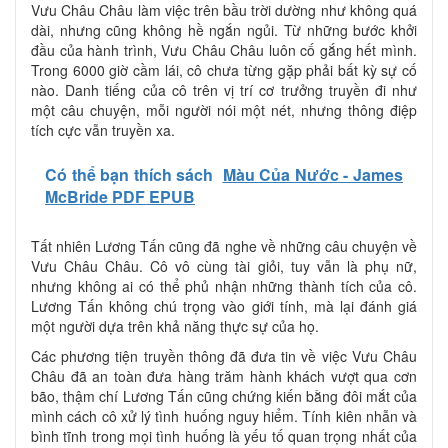
Vưu Châu Châu làm việc trên bầu trời dường như không quá
dài, nhưng cũng không hề ngắn ngủi. Từ những bước khởi
đầu của hành trình, Vưu Châu Châu luôn cố gắng hết mình.
Trong 6000 giờ cầm lái, cô chưa từng gặp phải bất kỳ sự cố
nào. Danh tiếng của cô trên vị trí cơ trưởng truyền đi như
một câu chuyện, mỗi người nói một nét, nhưng thông điệp
tích cực vẫn truyền xa.
Có thể bạn thích sách
Màu Của Nước - James
McBride PDF EPUB
Tất nhiên Lương Tấn cũng đã nghe về những câu chuyện về
Vưu Châu Châu. Cô vô cùng tài giỏi, tuy vẫn là phụ nữ,
nhưng không ai có thể phủ nhận những thành tích của cô.
Lương Tấn không chú trọng vào giới tính, mà lại đánh giá
một người dựa trên khả năng thực sự của họ.
Các phương tiện truyền thông đã đưa tin về việc Vưu Châu
Châu đã an toàn đưa hàng trăm hành khách vượt qua cơn
bão, thậm chí Lương Tấn cũng chứng kiến bằng đôi mắt của
mình cách cô xử lý tình huống nguy hiểm. Tính kiên nhẫn và
bình tĩnh trong mọi tình huống là yếu tố quan trọng nhất của