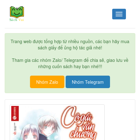
Toggle
navigation
Trang web được tổng hợp từ nhiều nguồn, các bạn hãy mua
sách giấy để ủng hộ tác giả nhé!
Tham gia các nhóm Zalo/ Telegram để chia sẻ, giao lưu về
những cuốn sách hay bạn nhé!!!
Nhóm Zalo
Nhóm Telegram