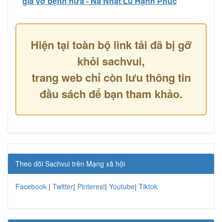
giả vờ bệnh nữa - Na Nhất Lũ Hạnh Phúc
Hiện tại toàn bộ link tải đã bị gỡ
khỏi sachvui,
trang web chỉ còn lưu thông tin
đầu sách để bạn tham khảo.
Theo dõi Sachvui trên Mạng xã hội
Facebook
|
Twitter
|
Pinterest
|
Youtube
|
Tiktok