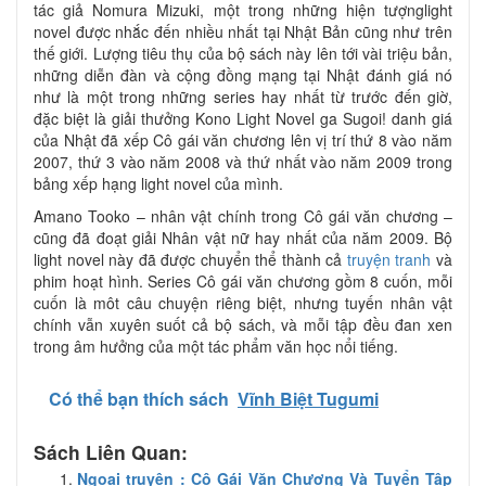
tác giả Nomura Mizuki, một trong những hiện tượnglight
novel được nhắc đến nhiều nhất tại Nhật Bản cũng như trên
thế giới. Lượng tiêu thụ của bộ sách này lên tới vài triệu bản,
những diễn đàn và cộng đồng mạng tại Nhật đánh giá nó
như là một trong những series hay nhất từ trước đến giờ,
đặc biệt là giải thưởng Kono Light Novel ga Sugoi! danh giá
của Nhật đã xếp Cô gái văn chương lên vị trí thứ 8 vào năm
2007, thứ 3 vào năm 2008 và thứ nhất vào năm 2009 trong
bảng xếp hạng light novel của mình.
Amano Tooko – nhân vật chính trong Cô gái văn chương –
cũng đã đoạt giải Nhân vật nữ hay nhất của năm 2009. Bộ
light novel này đã được chuyển thể thành cả
truyện tranh
và
phim hoạt hình. Series Cô gái văn chương gồm 8 cuốn, mỗi
cuốn là môt câu chuyện riêng biệt, nhưng tuyến nhân vật
chính vẫn xuyên suốt cả bộ sách, và mỗi tập đều đan xen
trong âm hưởng của một tác phẩm văn học nổi tiếng.
Có thể bạn thích sách
Vĩnh Biệt Tugumi
Sách Liên Quan:
Ngoại truyện : Cô Gái Văn Chương Và Tuyển Tập