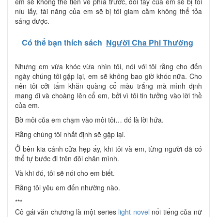
em sẽ không thể tiến về phía trước, đôi tay của em sẽ bị tôi
níu lấy, tài năng của em sẽ bị tôi giam cầm không thể tỏa
sáng được.
Có thể bạn thích sách
Người Cha Phi Thường
Nhưng em vừa khóc vừa nhìn tôi, nói với tôi rằng cho đến
ngày chúng tôi gặp lại, em sẽ không bao giờ khóc nữa. Cho
nên tôi cởi tấm khăn quàng cổ màu trắng mà mình định
mang đi và choàng lên cổ em, bởi vì tôi tin tưởng vào lời thề
của em.
Bờ môi của em chạm vào môi tôi… đó là lời hứa.
Rằng chúng tôi nhất định sẽ gặp lại.
Ở bên kia cánh cửa hẹp ấy, khi tôi và em, từng người đã có
thể tự bước đi trên đôi chân mình.
Và khi đó, tôi sẽ nói cho em biết.
Rằng tôi yêu em đến nhường nào.
***
Cô gái văn chương là một series
light novel
nổi tiếng của nữ