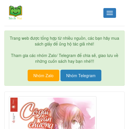
Toggle
navigation
Trang web được tổng hợp từ nhiều nguồn, các bạn hãy mua
sách giấy để ủng hộ tác giả nhé!
Tham gia các nhóm Zalo/ Telegram để chia sẻ, giao lưu về
những cuốn sách hay bạn nhé!!!
Nhóm Zalo
Nhóm Telegram