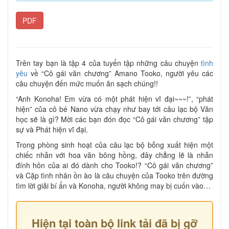
PDF
Trên tay bạn là tập 4 của tuyển tập những câu chuyện
tình
yêu
về “Cô gái văn chương” Amano Tooko, người yêu các
câu chuyện đến mức muốn ăn sạch chúng!!
“Anh Konoha! Em vừa có một phát hiện vĩ đại~~~!”, “phát
hiện” của cô bé Nano vừa chạy như bay tới câu lạc bộ Văn
học sẽ là gì? Mời các bạn đón đọc “Cô gái văn chương” tập
sự và Phát hiện vĩ đại.
Trong phòng sinh hoạt của câu lạc bộ bỗng xuất hiện một
chiếc nhẫn với hoa văn bông hồng, đây chẳng lẽ là nhẫn
đính hôn của ai đó dành cho Tooko!? “Cô gái văn chương”
và Cặp tình nhân ồn ào là câu chuyện của Tooko trên đường
tìm lời giải bí ẩn và Konoha, người không may bị cuốn vào…
Hiện tại toàn bộ link tải đã bị gỡ