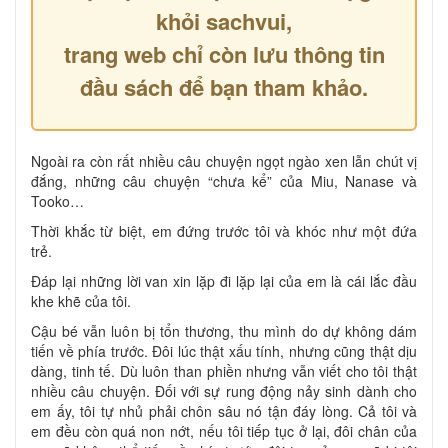
khỏi sachvui,
trang web chỉ còn lưu thông tin
đầu sách để bạn tham khảo.
Ngoài ra còn rất nhiều câu chuyện ngọt ngào xen lẫn chút vị
đắng, những câu chuyện “chưa kể” của Miu, Nanase và
Tooko…
Thời khắc từ biệt, em đứng trước tôi và khóc như một đứa
trẻ.
Đáp lại những lời van xin lặp đi lặp lại của em là cái lắc đầu
khe khẽ của tôi.
Cậu bé vẫn luôn bị tổn thương, thu mình do dự không dám
tiến về phía trước. Đôi lúc thật xấu tính, nhưng cũng thật dịu
dàng, tinh tế. Dù luôn than phiền nhưng vẫn viết cho tôi thật
nhiều câu chuyện. Đối với sự rung động nảy sinh dành cho
em ấy, tôi tự nhủ phải chôn sâu nó tận đáy lòng. Cả tôi và
em đều còn quá non nớt, nếu tôi tiếp tục ở lại, đôi chân của