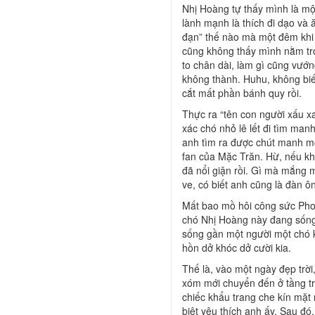
Nhị Hoàng tự thấy mình là mộ
lành mạnh là thích đi dạo và
đạn” thế nào mà một đêm khi 
cũng không thấy mình nằm tro
to chân dài, làm gì cũng vướ
không thành. Huhu, không biết
cắt mất phần bánh quy rồi.
Thực ra “tên con người xấu x
xác chó nhỏ lê lết đi tìm man
anh tìm ra được chút manh mối
fan của Mặc Trăn. Hừ, nếu kh
đã nổi giận rồi. Gì mà mắng 
ve, có biết anh cũng là đàn 
Mất bao mồ hôi công sức Pho
chó Nhị Hoàng này đang sống,
sống gần một người một chó k
hồn dở khóc dở cười kia.
Thế là, vào một ngày đẹp trờ
xóm mới chuyển đến ở tầng tr
chiếc khẩu trang che kín mặt 
biệt yêu thích anh ấy. Sau đó