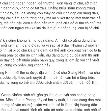
t chú chó ngoan ngoãn, dễ thương, luôn vâng lời chủ, sở thích
 ăn bánh quy, không có tật xấu. Chẳng hiểu “nằm không trúng
tỉnh dậy, cậu đã không còn thấy cô chủ xinh đẹp dịu dàng đâu,
ng cái ổ ấm áp thường ngày mà lại bị kẹt trong một thân xác đầu
ng, thế nên cậu điên cuồng cắn rèm, phá cửa để đi tìm cô chủ mà
 tên con người xấu xa kia đã làm gì hư hỏng, hại cậu bị cô chủ
a” kia cũng không làm gì quá đáng. Anh chỉ cố gắng dùng thân
h mối xem anh đang ở đâu và vì sao lại ở đây. Nhưng cứ mỗi lần
 thì lại bị cô chủ kia phá đám, đã thế anh còn phát hiện cô ta là
ông phải cô chủ đó xinh xắn, dịu dàng đúng gu của anh thì anh
mỏ dạy dỗ, cắt khẩu phần bánh quy, xong lại ôm ấp với chả vuốt
ông, cũng có phản ứng không hả?
ng Kính mới tìm ra được địa chỉ mà cô chủ Giang Nhiễm và chú
 bước tiếp theo anh quyết định thuê hẳn căn hộ ở tầng trên,
ia, hy vọng có thể tìm được cách chấm dứt cảnh hoán đổi linh
i, Giang Nhiễm “tình cờ” gặp gỡ làm quen với anh chàng hàng
ên. Mặc dù anh Phong này có hơi kỳ quái, lúc nào cũng đeo một
nhưng cô vẫn có thiện cảm với anh, có lẽ là do Nhị Hoàng đặc
, tần suất hai người “tình cờ” gặp gỡ ngày càng nhiều, anh nhờ cô