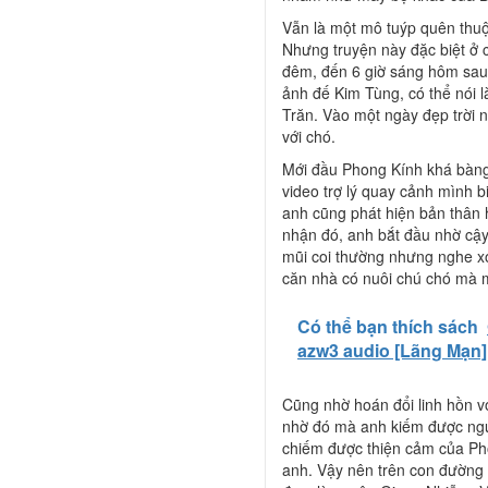
Vẫn là một mô tuýp quên thuộ
Nhưng truyện này đặc biệt ở c
đêm, đến 6 giờ sáng hôm sau 
ảnh đế Kim Tùng, có thể nói l
Trăn. Vào một ngày đẹp trời 
với chó.
Mới đầu Phong Kính khá bàn
video trợ lý quay cảnh mình b
anh cũng phát hiện bản thân 
nhận đó, anh bắt đầu nhờ cậy
mũi coi thường nhưng nghe xo
căn nhà có nuôi chú chó mà m
Có thể bạn thích sách
azw3 audio [Lãng Mạn]
Cũng nhờ hoán đổi linh hồn v
nhờ đó mà anh kiếm được ngư
chiếm được thiện cảm của Pho
anh. Vậy nên trên con đường 