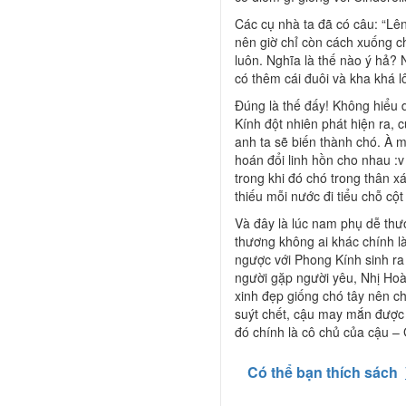
Các cụ nhà ta đã có câu: “Lên
nên giờ chỉ còn cách xuống c
luôn. Nghĩa là thế nào ý hả? 
có thêm cái đuôi và kha khá 
Đúng là thế đấy! Không hiểu
Kính đột nhiên phát hiện ra, 
anh ta sẽ biến thành chó. À 
hoán đổi linh hồn cho nhau :v
trong khi đó chó trong thân x
thiếu mỗi nước đi tiểu chỗ cột
Và đây là lúc nam phụ dễ thư
thương không ai khác chính là
ngược với Phong Kính sinh ra 
người gặp người yêu, Nhị Hoà
xinh đẹp giống chó tây nên c
suýt chết, cậu may mắn được 
đó chính là cô chủ của cậu –
Có thể bạn thích sách