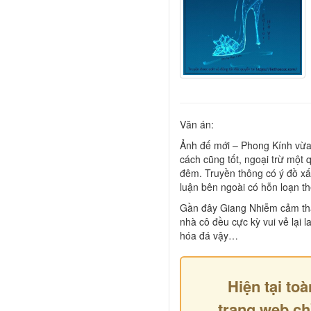
Văn án:
Ảnh đế mới – Phong Kính vừa đ
cách cũng tốt, ngoại trừ một 
đêm. Truyền thông có ý đồ xấ
luận bên ngoài có hỗn loạn t
Gần đây Giang Nhiễm cảm thấy
nhà cô đều cực kỳ vui vẻ lại 
hóa đá vậy…
Hiện tại toà
trang web ch