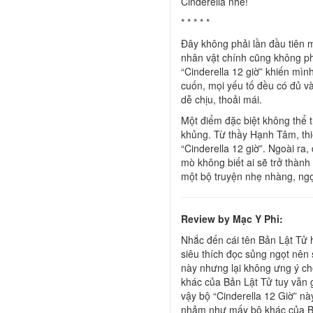
Cinderella nhé!
* * * * *
Đây không phải lần đầu tiên 
nhân vật chính cũng không p
“Cinderella 12 giờ” khiến mìn
cuốn, mọi yếu tố đều có đủ và
dễ chịu, thoải mái.
Một điểm đặc biệt không thể 
khủng. Từ thầy Hạnh Tâm, th
“Cinderella 12 giờ”. Ngoài ra
mò không biết ai sẽ trở thàn
một bộ truyện nhẹ nhàng, ngọt
Review by Mạc Y Phi:
Nhắc đến cái tên Bản Lật Tử h
siêu thích đọc sủng ngọt nên 
này nhưng lại không ưng ý ch
khác của Bản Lật Tử tuy vẫn 
vậy bộ “Cinderella 12 Giờ” nà
nhảm như mấy bộ khác của B