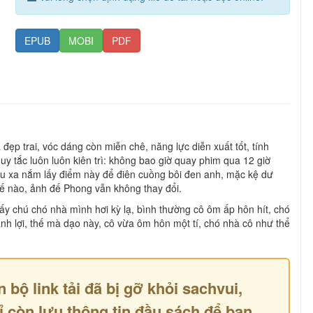
EPUB
MOBI
PDF
ẹp trai, vóc dáng còn miễn chê, năng lực diễn xuất tốt, tính
quy tắc luôn luôn kiên trì: không bao giờ quay phim qua 12 giờ
u xa nắm lấy điểm này để điên cuồng bôi đen anh, mặc kệ dư
hế nào, ảnh đế Phong vẫn không thay đổi.
 chú chó nhà mình hơi kỳ lạ, bình thường cô ôm ấp hôn hít, chó
lanh lợi, thế mà dạo này, cô vừa ôm hôn một tí, chó nhà cô như thể
n bộ link tải đã bị gỡ khỏi sachvui,
ỉ còn lưu thông tin đầu sách để bạn