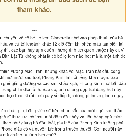
tham khảo.
***
u chuyện về cô bé Lọ lem Cinderella nhờ vào phép thuật của bà
chúa và cứ tới khoảnh khắc 12 giờ đêm khi phép màu tan biến lại
y thì, các bạn hãy tạm quên những tình tiết quen thuộc này đi, vì
a Bàn Lật Tử không phải là cô bé lọ lem nào hết mà là một ảnh đế
h.
i thiên vương Mạc Trăn, nhưng khác với Mạc Trăn bắt đầu công
 khi mới mười sáu tuổi, Phong Kính lại nổi tiếng khá muộn. Sau
n ghế giảng đường và các sân khấu kịch, Phong Kính mới bắt đầu
 trong phim điện ảnh. Sau đó, anh chàng đẹp trai đang hot này
theo học thạc sĩ rồi mới quay về tiếp tục đóng phim và giành ngay
ủa chúng ta, bằng việc sở hữu nhan sắc của một ngôi sao thần
ghệ sĩ thực lực, chỉ sau một đêm đã nhảy vọt lên hàng ngũ minh
, theo như giang hồ đồn thổi, gia thế của Phong Kính không phải
Phong giàu có và quyền lực trong truyền thuyết. Con người này
la mà chúng ta từng biết chứ?