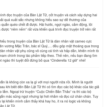
mình đọc truyện của Bàn Lật Tử, cốt truyện và cách xây dựng hai
hải quá xuất sắc nhưng không hiểu sao sự dễ thương của
h quắn quéo chết đi được. Hài hước, ngọt ngào, cảm động, lôi
 được “nêm nếm” rất vừa khiến quá trình đọc truyện trở nên rất
thiếu trong truyện của Bàn Lật Tử là dàn nhân vật cameo cực
iên vương Mặc Trăn, bác sĩ Quý,… đều góp mặt thoáng qua trong
, dàn nhân vật phụ cũng vô cùng cá tính và hấp dẫn, khiến mình tò
h nam chính trong tác phẩm tiếp theo. Thế nên, nếu bạn đang tìm
 ngào thì tuyệt đối đừng bỏ qua “Cinderella 12 giờ” nhé!
ẳn là không còn xa lạ gì với mọi người nữa rồi. Mình là người
sau khi biết đến Bản Lật Tử thì có tìm đọc các bộ khác của tác giả
o lắm. Ngoại trừ truyện “Cuộc Chiến Bản Thảo” ra thì các bộ
gắn mác sủng ngọt nhưng lại hơi nhảm và đọc cứ chán chán. Tuy
y lại khiến mình cảm thấy khá hay ho, ít ra nó logic và không
ản Lật Tử.