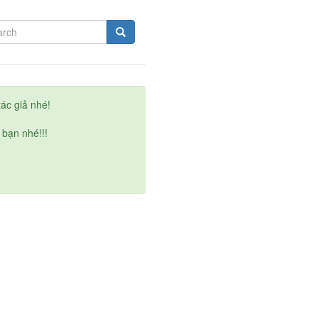
ác giả nhé!
 bạn nhé!!!