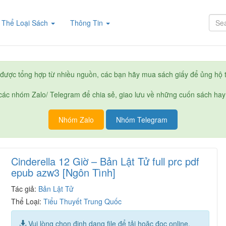
rent)
Thể Loại Sách
Thông Tin
được tổng hợp từ nhiều nguồn, các bạn hãy mua sách giấy để ủng hộ t
ác nhóm Zalo/ Telegram để chia sẻ, giao lưu về những cuốn sách hay
Nhóm Zalo
Nhóm Telegram
Cinderella 12 Giờ – Bản Lật Tử full prc pdf
epub azw3 [Ngôn Tình]
Tác giả:
Bản Lật Tử
Thể Loại:
Tiểu Thuyết Trung Quốc
Vui lòng chọn định dạng file để tải hoặc đọc online.