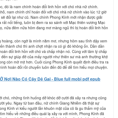
c, đó là nam chính hoán đổi linh hồn với chó nhà nữ chính.
hỗ, nam chính chỉ hoán đổi với chó nhà nữ chính vào lúc 12 giờ
sẽ đổi lại như cũ. Nam chính Phong Kính mới nhận được giải
à rất nổi tiếng, luôn bị đem ra so sánh với Mạc thiên vương Mạc
nọ, nửa đêm nửa hôm đang mơ màng ngủ thì bị hoán đổi linh hồn
g hoàng, còn ngỡ là mình nằm mơ, nhưng hôm sau tỉnh dậy xem
iến thành chó thì anh chợt nhận ra có gì đó không ổn. Dần dần
hoán đổi linh hồn với chó và chấp nhận nó. Cùng với tâm lý chấp
 đến sự giúp đỡ của mấy người như thiên sư mà anh thường khịt
ng còn mờ mịt hơn. Cuối cùng Phong Kính quyết định điều tra ra
ình hoán đổi rồi chuyển luôn đến đó để dễ tìm hiểu mọi chuyện.
Ở Nơi Nào Có Cây Dẻ Gai - Blue full mobi pdf epub
ới chó, những tình huống dở khóc dở cười đã xảy ra nhưng cũng
ời yêu. Ngay từ ban đầu, nữ chính Giang Nhiễm đã thật sự
ng Kính vì kiểu người lẫn khuôn mặt của cô là gu thẩm mỹ của
tìm hiểu về những điều quái lạ xảy ra với mình, Phong Kính đã