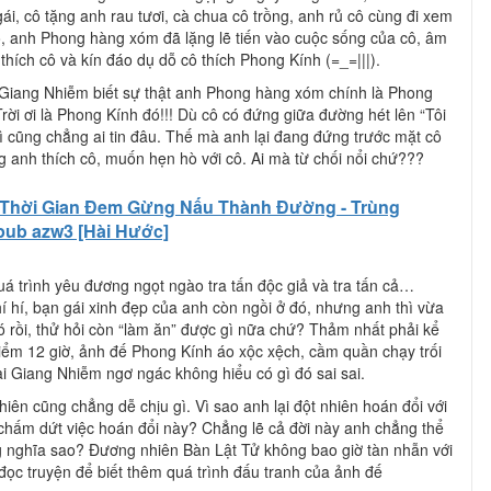
i, cô tặng anh rau tươi, cà chua cô trồng, anh rủ cô cùng đi xem
ào, anh Phong hàng xóm đã lặng lẽ tiến vào cuộc sống của cô, âm
hích cô và kín đáo dụ dỗ cô thích Phong Kính (=_=|||).
y Giang Nhiễm biết sự thật anh Phong hàng xóm chính là Phong
rời ơi là Phong Kính đó!!! Dù cô có đứng giữa đường hét lên “Tôi
ì cũng chẳng ai tin đâu. Thế mà anh lại đang đứng trước mặt cô
g anh thích cô, muốn hẹn hò với cô. Ai mà từ chối nổi chứ???
Thời Gian Đem Gừng Nấu Thành Đường - Trùng
 epub azw3 [Hài Hước]
á trình yêu đương ngọt ngào tra tấn độc giả và tra tấn cả…
í hí, bạn gái xinh đẹp của anh còn ngồi ở đó, nhưng anh thì vừa
ó rồi, thử hỏi còn “làm ăn” được gì nữa chứ? Thảm nhất phải kể
điểm 12 giờ, ảnh đế Phong Kính áo xộc xệch, cầm quần chạy trối
lại Giang Nhiễm ngơ ngác không hiểu có gì đó sai sai.
ên cũng chẳng dễ chịu gì. Vì sao anh lại đột nhiên hoán đổi với
hấm dứt việc hoán đổi này? Chẳng lẽ cả đời này anh chẳng thể
nghĩa sao? Đương nhiên Bàn Lật Tử không bao giờ tàn nhẫn với
ọc truyện để biết thêm quá trình đấu tranh của ảnh đế