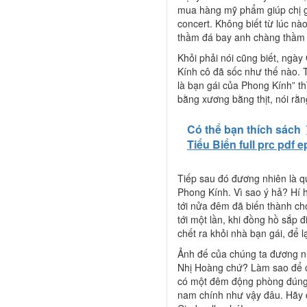
mua hàng mỹ phẩm giúp chị gá
concert. Không biết từ lúc n
thầm đá bay anh chàng thầm t
Khỏi phải nói cũng biết, ngà
Kính cô đã sốc như thế nào. T
là bạn gái của Phong Kính” th
bằng xương bằng thịt, nói rằn
Có thể bạn thích sách
Tiểu Biển full prc pdf
Tiếp sau đó đương nhiên là qu
Phong Kính. Vì sao ý hả? Hí h
tới nửa đêm đã biến thành ch
tới một lần, khi đồng hồ sắp 
chết ra khỏi nhà bạn gái, để 
Ảnh đế của chúng ta đương nhi
Nhị Hoàng chứ? Làm sao để c
có một đêm động phòng đúng 
nam chính như vậy đâu. Hãy đ