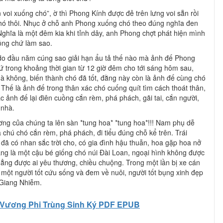
 voi xuống chó”, ờ thì Phong Kính được đẻ trên lưng voi sẵn rồi
hó thôi. Nhục ở chỗ anh Phong xuống chó theo đúng nghĩa đen
Nghĩa là một đêm kia khi tỉnh dây, anh Phong chợt phát hiện mình
lông chứ làm sao.
 do đầu năm cúng sao giải hạn ẩu tả thế nào mà ảnh đế Phong
cứ trong khoảng thời gian từ 12 giờ đêm cho tới sáng hôm sau,
mà không, biến thành chó đã tốt, đằng này còn là ảnh đế cùng chó
 Thế là ảnh đế trong thân xác chó cuống quít tìm cách thoát thân,
ác ảnh đế lại điên cuồng cắn rèm, phá phách, gãi tai, cắn người,
 nhà.
ơng của chúng ta lên sàn *tung hoa* *tung hoa*!!! Nam phụ dễ
 chú chó cắn rèm, phá phách, đi tiểu đúng chỗ kể trên. Trái
đã có nhan sắc trời cho, có gia đình hậu thuẫn, hoa gặp hoa nở
ng là một cậu bé giống chó núi Đài Loan, ngoại hình không được
hẳng được ai yêu thương, chiều chuộng. Trong một lần bị xe cán
một người tốt cứu sống và đem về nuôi, người tốt bụng xinh đẹp
 Giang Nhiễm.
Vương Phi Trùng Sinh Ký PDF EPUB