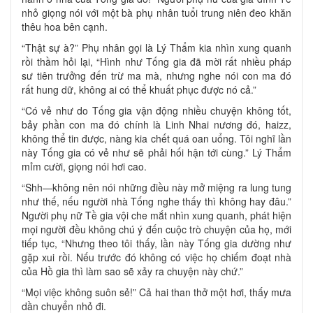
nhỏ giọng nói với một bà phụ nhân tuổi trung niên đeo khăn
thêu hoa bên cạnh.
“Thật sự à?” Phụ nhân gọi là Lý Thẩm kia nhìn xung quanh
rồi thầm hỏi lại, “Hình như Tống gia đã mời rất nhiều pháp
sư tiên trưởng đến trừ ma mà, nhưng nghe nói con ma đó
rất hung dữ, không ai có thể khuất phục được nó cả.”
“Có vẻ như do Tống gia vận động nhiều chuyện không tốt,
bảy phần con ma đó chính là Linh Nhai nương đó, haizz,
không thể tin được, nàng kia chết quá oan uổng. Tôi nghĩ lần
này Tống gia có vẻ như sẽ phải hối hận tới cùng.” Lý Thẩm
mỉm cười, giọng nói hơi cao.
“Shh—không nên nói những điều này mở miệng ra lung tung
như thế, nếu người nhà Tống nghe thấy thì không hay đâu.”
Người phụ nữ Tề gia vội che mắt nhìn xung quanh, phát hiện
mọi người đều không chú ý đến cuộc trò chuyện của họ, mới
tiếp tục, “Nhưng theo tôi thấy, lần này Tống gia dường như
gặp xui rồi. Nếu trước đó không có việc họ chiếm đoạt nhà
của Hồ gia thì làm sao sẽ xảy ra chuyện này chứ.”
“Mọi việc không suôn sẻ!” Cả hai than thở một hơi, thấy mưa
dần chuyển nhỏ đi.