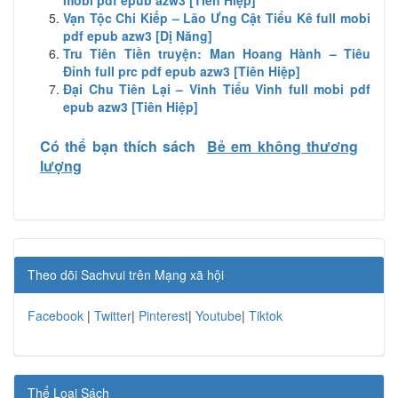
mobi pdf epub azw3 [Tiên Hiệp]
Vạn Tộc Chi Kiếp – Lão Ưng Cật Tiểu Kê full mobi
pdf epub azw3 [Dị Năng]
Tru Tiên Tiền truyện: Man Hoang Hành – Tiêu
Đỉnh full prc pdf epub azw3 [Tiên Hiệp]
Đại Chu Tiên Lại – Vinh Tiểu Vinh full mobi pdf
epub azw3 [Tiên Hiệp]
Có thể bạn thích sách
Bẻ em không thương
lượng
Theo dõi Sachvui trên Mạng xã hội
Facebook
|
Twitter
|
Pinterest
|
Youtube
|
Tiktok
Thể Loại Sách