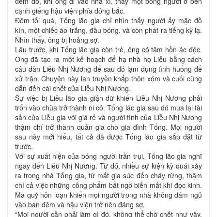
đêm đó, khi ông đi vào nhà xí, thấy một bóng người ở bên
cạnh giếng hậu viện phía đông bắc.
Đêm tối quá, Tống lão gia chỉ nhìn thấy người ấy mặc đồ
kín, một chiếc áo trắng, đầu bóng, và còn phát ra tiếng kỳ lạ.
Nhìn thấy, ông bị hoảng sợ.
Lâu trước, khi Tống lão gia còn trẻ, ông có tâm hồn ác độc.
Ông đã tạo ra một kế hoạch để hạ nhà họ Liễu bằng cách
câu dẫn Liễu Nhị Nương để sau đó lạm dụng tình huống để
xử trận. Chuyện này lan truyền khắp thôn xóm và cuối cùng
dẫn đến cái chết của Liễu Nhị Nương.
Sự việc bị Liễu lão gia giận dữ khiến Liễu Nhị Nương phải
trốn vào chùa trở thành ni cô. Tống lão gia sau đó mua lại tài
sản của Liễu gia với giá rẻ và người tình của Liễu Nhị Nương
thậm chí trở thành quản gia cho gia đình Tống. Mọi người
sau này mới hiểu, tất cả đã được Tống lão gia sắp đặt từ
trước.
Với sự xuất hiện của bóng người trần trụi, Tống lão gia nghĩ
ngay đến Liễu Nhị Nương. Từ đó, nhiều sự kiện kỳ quái xảy
ra trong nhà Tống gia, từ mất gia súc đến cháy rừng, thậm
chí cả việc những cống phẩm bất ngờ biến mất khi đọc kinh.
Ma quỷ hỗn loạn khiến mọi người trong nhà không dám ngủ
vào ban đêm và hậu viện trở nên đáng sợ.
“Mọi người cần phải làm gì đó, không thể chờ chết như vậy.