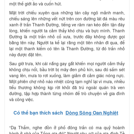
một thế giới ảo và cuốn hút.
Mặt trời chiếu xuyên qua những tán cây ngô mảnh manh,
chiếu sáng lên những vết nứt trên con đường lát đá màu rêu
xanh ở trấn Thanh Đường, tiếng ve râm ran kéo đến tận đáy
lòng, khiến người ta cảm thấy khó chịu và bực mình. Thanh
Đường là một trấn nhỏ cổ xưa, trước đây không được gọi
bằng tên này. Người ta kể lại rằng một tiên nhân đi qua, để
lại một thanh kiếm có tên là Thanh Đường, từ đó trấn nhỏ
này được đặt tên.
Sau giờ trưa, khi cái nắng gay gắt khiến mọi người cảm thấy
không chịu nổi, bầu trời bị mây đen phủ kín, sau đó sấm sét
vang lên, mưa to rơi xuống, làm giảm đi cảm giác nóng nực.
Một phiên chợ nhỏ náo nhiệt cũng tạm nghỉ lại vì mưa, nhiều
tiểu thương không kịp rời khỏi đã trú ngoài quán trà ven
đường, tập hợp thành từng nhóm để trò chuyện về gia đình
và công việc.
Có thể bạn thích sách
Dòng Sông Oan Nghiệt
“Dạ Thẩm, nghe đồn ở phố đông trấn có ma quỷ hoành
hành ở nhà của Tống gia đó!” Người phụ nữ của gia đình Tề