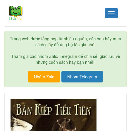
Toggle
navigation
Trang web được tổng hợp từ nhiều nguồn, các bạn hãy mua
sách giấy để ủng hộ tác giả nhé!
Tham gia các nhóm Zalo/ Telegram để chia sẻ, giao lưu về
những cuốn sách hay bạn nhé!!!
Nhóm Zalo
Nhóm Telegram