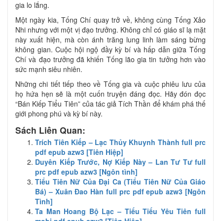
gia lo lắng.
Một ngày kia, Tống Chí quay trở về, không cùng Tống Xảo
Nhi nhưng với một vị đạo trưởng. Không chỉ có giáo sĩ lạ mặt
này xuất hiện, mà còn ánh trăng lung linh làm sáng bừng
không gian. Cuộc hội ngộ đầy kỳ bí và hấp dẫn giữa Tống
Chí và đạo trưởng đã khiến Tống lão gia tin tưởng hơn vào
sức mạnh siêu nhiên.
Những chi tiết tiếp theo về Tống gia và cuộc phiêu lưu của
họ hứa hẹn sẽ là một cuốn truyện đáng đọc. Hãy đón đọc
“Bán Kiếp Tiểu Tiên” của tác giả Tích Thần để khám phá thế
giới phong phú và kỳ bí này.
Sách Liên Quan:
Trích Tiên Kiếp – Lạc Thủy Khuynh Thành full prc
pdf epub azw3 [Tiên Hiệp]
Duyên Kiếp Trước, Nợ Kiếp Này – Lan Tư Tư full
prc pdf epub azw3 [Ngôn tình]
Tiểu Tiên Nữ Của Đại Ca (Tiểu Tiên Nữ Của Giáo
Bá) – Xuân Đao Hàn full prc pdf epub azw3 [Ngôn
Tình]
Ta Man Hoang Bộ Lạc – Tiểu Tiểu Yêu Tiên full