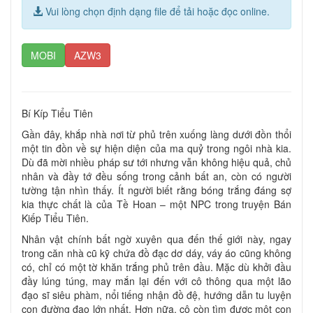
Vui lòng chọn định dạng file để tải hoặc đọc online.
MOBI
AZW3
Bí Kíp Tiểu Tiên
Gần đây, khắp nhà nơi từ phủ trên xuống làng dưới đồn thổi
một tin đồn về sự hiện diện của ma quỷ trong ngôi nhà kia.
Dù đã mời nhiều pháp sư tới nhưng vẫn không hiệu quả, chủ
nhân và đầy tớ đều sống trong cảnh bất an, còn có người
tường tận nhìn thấy. Ít người biết rằng bóng trắng đáng sợ
kia thực chất là của Tề Hoan – một NPC trong truyện Bán
Kiếp Tiểu Tiên.
Nhân vật chính bất ngờ xuyên qua đến thế giới này, ngay
trong căn nhà cũ kỹ chứa đồ đạc dơ dáy, váy áo cũng không
có, chỉ có một tờ khăn trắng phủ trên đầu. Mặc dù khởi đầu
đầy lúng túng, may mắn lại đến với cô thông qua một lão
đạo sĩ siêu phàm, nổi tiếng nhận đồ đệ, hướng dẫn tu luyện
con đường đạo lớn nhất. Hơn nữa, cô còn tìm được một con