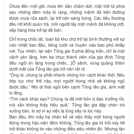
Chưa đến một giờ, mưa lớn dần chấm dứt, mặt trời từ phía
sau những đám mây ló rạng, những mảnh đá bên đường
được mưa rửa sạch, lại trở nên sáng bóng. Các tiểu thương
đều rời khỏi quán trà, mỗi người lấy một mảnh đá không ướt,
xếp hàng hóa trở lại để bán.
Chỉ trong chốc lát, toàn bộ khu chợ trở lại bình thường với sự
náo nhiệt ban đầu, tiếng cười và huyên náo bao phủ khắp
nơi. Tuy nhiên, tại viện Tống gia ở phía đông trấn, chỉ là một
cảnh yên lặng, hơn ba chục thành viên của gia đình Tống
đều ngồi im lặng trong chiếc…]Ở sảnh, vùng quầng thâm
dưới mắt của Tống lão gia trở nên rất rõ.
“Ông ơi, chúng ta phải nhanh chóng tìm cách khác thôi. Nếu
tiếp tục như thế này, mọi người trong nhà sẽ không ngủ
được đâu.” Nhị di thái ngồi bên cạnh Tống lão gia, ánh mắt
lo lắng.
“Tìm cách khác sao? Chúng ta đã mời bốn vị đạo trưởng rồi,
mà vẫn không thấy hiệu quả.” Tống lão gia đập chén trà
xuống bàn, lo sợ vì sự việc lạ lùng xảy ra lúc này.
Ban đầu, khi mấy hạ nhân kể về việc thấy một bóng người
đứng trong hậu viện đêm không, Tống lão gia từ trối này tới
trối khác không tin vào những điều siêu nhiên đó. Nhưng tận