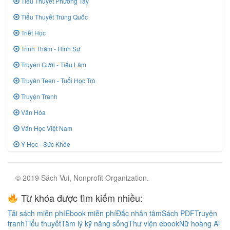
Tiểu Thuyết Phương Tây
Tiểu Thuyết Trung Quốc
Triết Học
Trinh Thám - Hình Sự
Truyện Cười - Tiếu Lâm
Truyên Teen - Tuổi Học Trò
Truyện Tranh
Văn Hóa
Văn Học Việt Nam
Y Học - Sức Khỏe
© 2019 Sách Vui, Nonprofit Organization.
Từ khóa được tìm kiếm nhiều:
Tải sách miễn phí
Ebook miễn phí
Đắc nhân tâm
Sách PDF
Truyện
tranh
Tiểu thuyết
Tâm lý kỹ năng sống
Thư viện ebook
Nữ hoàng Ai