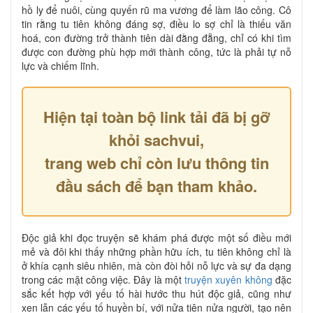
hồ ly để nuôi, cùng quyến rũ ma vương để làm lão công. Cô
tin rằng tu tiên không đáng sợ, điều lo sợ chỉ là thiếu văn
hoá, con đường trở thành tiên dài đằng đẵng, chỉ có khi tìm
được con đường phù hợp mới thành công, tức là phải tự nỗ
lực và chiếm lĩnh.
Hiện tại toàn bộ link tải đã bị gỡ
khỏi sachvui,
trang web chỉ còn lưu thông tin
đầu sách để bạn tham khảo.
Độc giả khi đọc truyện sẽ khám phá được một số điều mới
mẻ và đôi khi thấy những phần hữu ích, tu tiên không chỉ là
ở khía cạnh siêu nhiên, mà còn đòi hỏi nỗ lực và sự đa dạng
trong các mặt công việc. Đây là một
truyện xuyên không
đặc
sắc kết hợp với yếu tố hài hước thu hút độc giả, cũng như
xen lẫn các yếu tố huyền bí, với nửa tiên nửa người, tạo nên