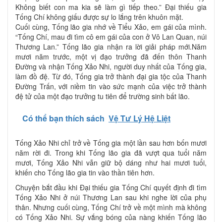
Không biết con ma kia sẽ làm gì tiếp theo.” Đại thiếu gia
Tống Chí không giấu được sự lo lắng trên khuôn mặt.
Cuối cùng, Tống lão gia nhớ về Tiểu Xảo, em gái của mình.
“Tống Chí, mau đi tìm cô em gái của con ở Vô Lan Quan, núi
Thương Lan.” Tống lão gia nhận ra lời giải pháp mới.Năm
mươi năm trước, một vị đạo trưởng đã đến thôn Thanh
Đường và nhận Tống Xảo Nhi, người duy nhất của Tống gia,
làm đồ đệ. Từ đó, Tống gia trở thành đại gia tộc của Thanh
Đường Trấn, với niềm tin vào sức mạnh của việc trở thành
đệ tử của một đạo trưởng tu tiên để trường sinh bất lão.
Có thể bạn thích sách
Vệ Tư Lý Hệ Liệt
Tống Xảo Nhi chỉ trở về Tống gia một lần sau hơn bốn mươi
năm rời đi. Trong khi Tống lão gia đã vượt qua tuổi năm
mươi, Tống Xảo Nhi vẫn giữ bộ dáng như hai mươi tuổi,
khiến cho Tống lão gia tin vào thần tiên hơn.
Chuyện bắt đầu khi Đại thiếu gia Tống Chí quyết định đi tìm
Tống Xảo Nhi ở núi Thương Lan sau khi nghe lời của phụ
thân. Nhưng cuối cùng, Tống Chí trở về một mình mà không
có Tống Xảo Nhi. Sự vắng bóng của nàng khiến Tống lão