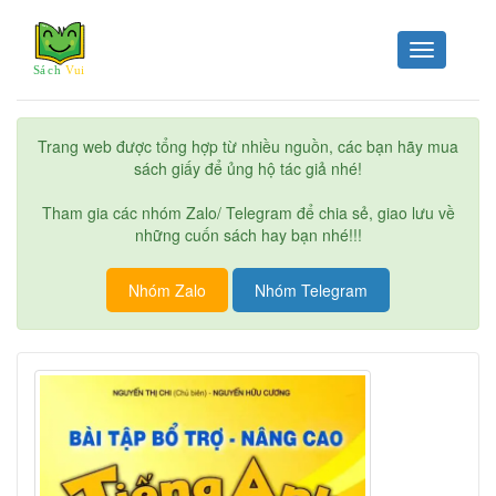
Toggle
navigation
Trang web được tổng hợp từ nhiều nguồn, các bạn hãy mua
sách giấy để ủng hộ tác giả nhé!
Tham gia các nhóm Zalo/ Telegram để chia sẻ, giao lưu về
những cuốn sách hay bạn nhé!!!
Nhóm Zalo
Nhóm Telegram