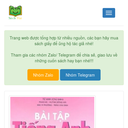
Toggle
navigation
Trang web được tổng hợp từ nhiều nguồn, các bạn hãy mua
sách giấy để ủng hộ tác giả nhé!
Tham gia các nhóm Zalo/ Telegram để chia sẻ, giao lưu về
những cuốn sách hay bạn nhé!!!
Nhóm Zalo
Nhóm Telegram