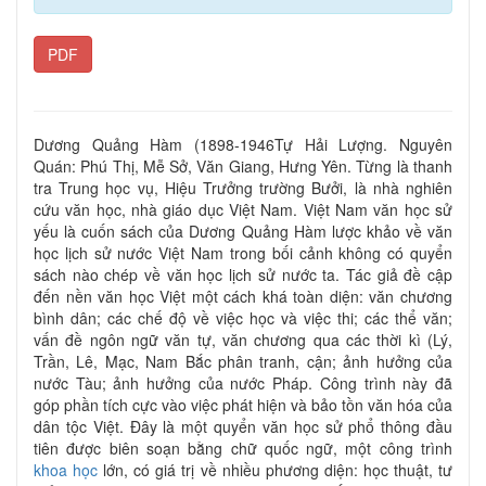
PDF
Dương Quảng Hàm (1898-1946Tự Hải Lượng. Nguyên
Quán: Phú Thị, Mễ Sở, Văn Giang, Hưng Yên. Từng là thanh
tra Trung học vụ, Hiệu Trưởng trường Bưởi, là nhà nghiên
cứu văn học, nhà giáo dục Việt Nam. Việt Nam văn học sử
yếu là cuốn sách của Dương Quảng Hàm lược khảo về văn
học lịch sử nước Việt Nam trong bối cảnh không có quyển
sách nào chép về văn học lịch sử nước ta. Tác giả đề cập
đến nền văn học Việt một cách khá toàn diện: văn chương
bình dân; các chế độ về việc học và việc thi; các thể văn;
vấn đề ngôn ngữ văn tự, văn chương qua các thời kì (Lý,
Trần, Lê, Mạc, Nam Bắc phân tranh, cận; ảnh hưởng của
nước Tàu; ảnh hưởng của nước Pháp. Công trình này đã
góp phần tích cực vào việc phát hiện và bảo tồn văn hóa của
dân tộc Việt. Đây là một quyển văn học sử phổ thông đầu
tiên được biên soạn bằng chữ quốc ngữ, một công trình
khoa học
lớn, có giá trị về nhiều phương diện: học thuật, tư