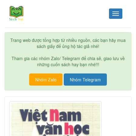
Toggle
navigation
Trang web được tổng hợp từ nhiều nguồn, các bạn hãy mua
sách giấy để ủng hộ tác giả nhé!
Tham gia các nhóm Zalo/ Telegram để chia sẻ, giao lưu về
những cuốn sách hay bạn nhé!!!
Nhóm Zalo
Nhóm Telegram