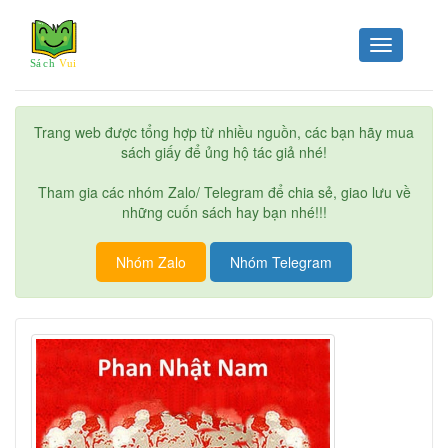
Toggle
navigation
Trang web được tổng hợp từ nhiều nguồn, các bạn hãy mua
sách giấy để ủng hộ tác giả nhé!
Tham gia các nhóm Zalo/ Telegram để chia sẻ, giao lưu về
những cuốn sách hay bạn nhé!!!
Nhóm Zalo
Nhóm Telegram