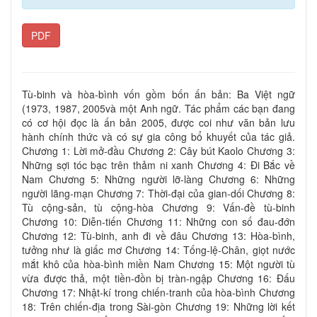
PDF
Tù-binh và hòa-bình vốn gồm bốn ấn bản: Ba Việt ngữ
(1973, 1987, 2005và một Anh ngữ. Tác phẩm các bạn đang
có cơ hội đọc là ấn bản 2005, được coi như văn bản lưu
hành chính thức và có sự gia công bổ khuyết của tác giả.
Chương 1: Lời mở-đầu Chương 2: Cây bút Kaolo Chương 3:
Những sợi tóc bạc trên thảm ni xanh Chương 4: Đi Bắc về
Nam Chương 5: Những người lỡ-làng Chương 6: Những
người lãng-mạn Chương 7: Thời-đại của gian-dối Chương 8:
Tù cộng-sản, tù cộng-hòa Chương 9: Vấn-đề tù-binh
Chương 10: Diễn-tiến Chương 11: Những con số đau-đớn
Chương 12: Tù-binh, anh đi về đâu Chương 13: Hòa-bình,
tưởng như là giấc mơ Chương 14: Tống-lệ-Chân, giọt nước
mắt khô của hòa-bình miền Nam Chương 15: Một người tù
vừa được thả, một tiền-đồn bị tràn-ngập Chương 16: Đấu
Chương 17: Nhật-kí trong chiến-tranh của hòa-bình Chương
18: Trên chiến-địa trong Sài-gòn Chương 19: Những lời kết