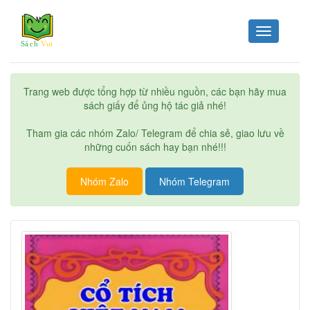
Toggle
navigation
Trang web được tổng hợp từ nhiều nguồn, các bạn hãy mua
sách giấy để ủng hộ tác giả nhé!
Tham gia các nhóm Zalo/ Telegram để chia sẻ, giao lưu về
những cuốn sách hay bạn nhé!!!
Nhóm Zalo
Nhóm Telegram