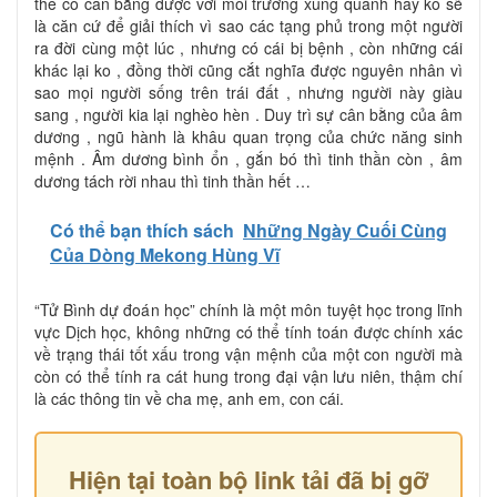
thể có cân bằng được với môi trường xung quanh hay ko sẽ
là căn cứ để giải thích vì sao các tạng phủ trong một người
ra đời cùng một lúc , nhưng có cái bị bệnh , còn những cái
khác lại ko , đồng thời cũng cắt nghĩa được nguyên nhân vì
sao mọi người sống trên trái đất , nhưng người này giàu
sang , người kia lại nghèo hèn . Duy trì sự cân bằng của âm
dương , ngũ hành là khâu quan trọng của chức năng sinh
mệnh . Âm dương bình ổn , gắn bó thì tinh thần còn , âm
dương tách rời nhau thì tinh thần hết …
Có thể bạn thích sách
Những Ngày Cuối Cùng
Của Dòng Mekong Hùng Vĩ
“Tử Bình dự đoán học” chính là một môn tuyệt học trong lĩnh
vực Dịch học, không những có thể tính toán được chính xác
về trạng thái tốt xấu trong vận mệnh của một con người mà
còn có thể tính ra cát hung trong đại vận lưu niên, thậm chí
là các thông tin về cha mẹ, anh em, con cái.
Hiện tại toàn bộ link tải đã bị gỡ