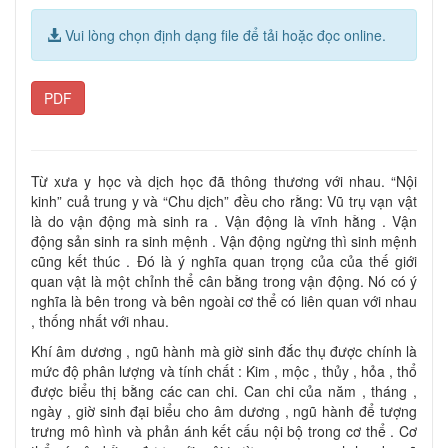
Vui lòng chọn định dạng file để tải hoặc đọc online.
PDF
Từ xưa y học và dịch học đã thông thương với nhau. “Nội
kinh” cuả trung y và “Chu dịch” đều cho rằng: Vũ trụ vạn vật
là do vận động mà sinh ra . Vận động là vĩnh hằng . Vận
động sản sinh ra sinh mệnh . Vận động ngừng thì sinh mệnh
cũng kết thúc . Đó là ý nghĩa quan trọng của của thế giới
quan vật là một chỉnh thể cân bằng trong vận động. Nó có ý
nghĩa là bên trong và bên ngoài cơ thể có liên quan với nhau
, thống nhất với nhau.
Khí âm dương , ngũ hành mà giờ sinh đắc thụ được chính là
mức độ phân lượng và tính chất : Kim , mộc , thủy , hỏa , thổ
được biểu thị bằng các can chi. Can chi của năm , tháng ,
ngày , giờ sinh đại biểu cho âm dương , ngũ hành để tượng
trưng mô hình và phản ánh kết cấu nội bộ trong cơ thể . Cơ