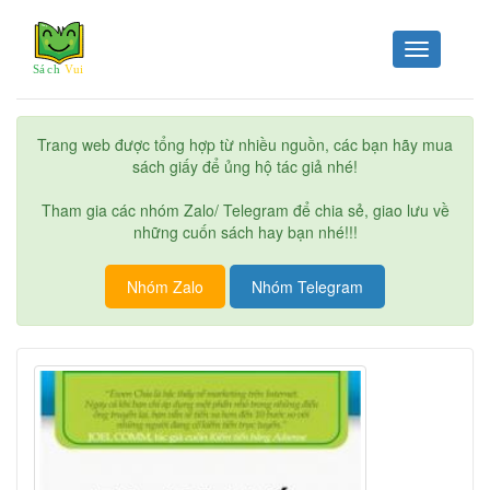
Toggle
navigation
Trang web được tổng hợp từ nhiều nguồn, các bạn hãy mua
sách giấy để ủng hộ tác giả nhé!
Tham gia các nhóm Zalo/ Telegram để chia sẻ, giao lưu về
những cuốn sách hay bạn nhé!!!
Nhóm Zalo
Nhóm Telegram