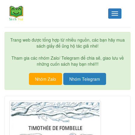
Toggle
navigation
Trang web được tổng hợp từ nhiều nguồn, các bạn hãy mua
sách giấy để ủng hộ tác giả nhé!
Tham gia các nhóm Zalo/ Telegram để chia sẻ, giao lưu về
những cuốn sách hay bạn nhé!!!
Nhóm Zalo
Nhóm Telegram