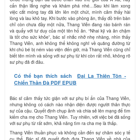
cẩn thận lắng nghe và khám phá nhé…Sau khi làm xong
việc cắt móng tay đã lớn lên một chút, mình cảm thấy hài
lòng và lau khô tay. Khi bước vào phòng ăn, thấy đồ trên bàn
chỉ còn chưa đầy một nửa, Thang Viễn đang ráo bánh rán
và quẩy với tư duy của một tên hổ ăn. “Nhai kỹ và ăn chậm
là tốt cho sức khỏe”, bác sĩ nhắc nhở nhẹ nhàng, nhìn thấy
Thang Viễn, anh không thể không nghĩ về quãng đường từ
khi chú bé bị ném vào viện đến giờ, mà Thang Viễn cũng chỉ
biết tên mình và sống với sư phụ từ khi còn rất nhỏ, không rõ
sư phụ đã đi đâu.
Có thể bạn thích sách
Đại La Thiên Tôn -
Chiến Thần Đà PDF EPUB
Bác sĩ cảm thấy tức giận với sư phụ bí ẩn của Thang Viễn,
nhưng không có cách nào nhận diện được người thân thực
sự của cậu. Quyết định chụp ảnh và chia sẻ lên mạng để tìm
kiếm cha mẹ cho Thang Viễn. Tuy nhiên, với việc bé đã sống
với sư phụ từ rất sớm, khả năng tìm ra cha mẹ là thấp.
Thang Viễn thuần phục và không cần đến sự chăm sóc y tế
cụ thể. Bác sĩ đã quyết định đưa Thang Viễn về nhà của