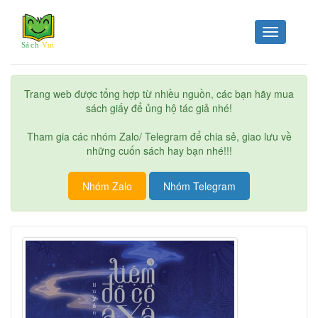
Toggle
navigation
Trang web được tổng hợp từ nhiều nguồn, các bạn hãy mua
sách giấy để ủng hộ tác giả nhé!
Tham gia các nhóm Zalo/ Telegram để chia sẻ, giao lưu về
những cuốn sách hay bạn nhé!!!
Nhóm Zalo
Nhóm Telegram