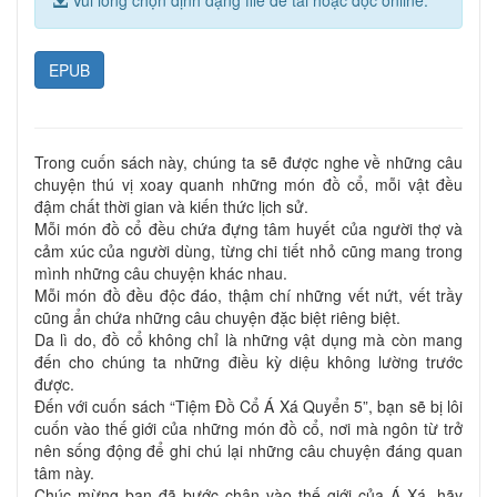
EPUB
Trong cuốn sách này, chúng ta sẽ được nghe về những câu
chuyện thú vị xoay quanh những món đồ cổ, mỗi vật đều
đậm chất thời gian và kiến thức lịch sử.
Mỗi món đồ cổ đều chứa đựng tâm huyết của người thợ và
cảm xúc của người dùng, từng chi tiết nhỏ cũng mang trong
mình những câu chuyện khác nhau.
Mỗi món đồ đều độc đáo, thậm chí những vết nứt, vết trầy
cũng ẩn chứa những câu chuyện đặc biệt riêng biệt.
Da lì do, đồ cổ không chỉ là những vật dụng mà còn mang
đến cho chúng ta những điều kỳ diệu không lường trước
được.
Đến với cuốn sách “Tiệm Đồ Cổ Á Xá Quyển 5”, bạn sẽ bị lôi
cuốn vào thế giới của những món đồ cổ, nơi mà ngôn từ trở
nên sống động để ghi chú lại những câu chuyện đáng quan
tâm này.
Chúc mừng bạn đã bước chân vào thế giới của Á Xá, hãy