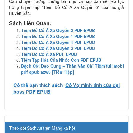
Câu chuyện tưởng chừng bất ngờ và hấp dẫn sẽ tiếp tục
trong tuyển tập “Tiệm Đồ Cổ Á Xá Quyển 5” của tác giả
Huyền Sắc.
Sách Liên Quan:
Tiệm Đồ Cổ Á Xá Quyển 2 PDF EPUB
Tiệm Đồ Cổ Á Xá Quyển 1 PDF EPUB
Tiệm Đồ Cổ Á Xá Quyển 4 PDF EPUB
Tiệm Đồ Cổ Á Xá Quyển 3 PDF EPUB
Tiệm Đồ Cổ Á Xá PDF EPUB
Tiệm Tạp Hóa Của Nhóc Con PDF EPUB
Bạch Cốt Đạo Cung – Thân Vẫn Chỉ Tiêm full mobi
pdf epub azw3 [Tiên Hiệp]
Có thể bạn thích sách
Cô Vợ minh tinh của đại
boss PDF EPUB
Theo dõi Sachvui trên Mạng xã hội