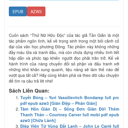
EPUB
AZW3
Cuốn sách “Thứ Nữ Hữu Độc” của tác giả Tần Giản là một
tác phẩm ngôn tình, kể về trọng sinh trong một bối cảnh cổ
đại của văn học phương Đông. Tác phẩm này không những
đầy máu lửa và tranh đấu, mà còn chứa đựng nhiều tình tiết
hấp dẫn và phức tạp khiến người đọc phải trăn trở. Kể về
hành trình của nàng chuyển đổi số phận và đấu tranh với
những khó khăn xung quanh, liệu nàng sẽ làm thế nào để
vượt qua tất cả? Hãy cùng khám phá và theo dõi câu chuyện
để tìm ra câu trả lời nhé!
Sách Liên Quan:
Tuyết Bỏng – Yuri Vassilievitch Bondarep full prc
pdf epub azw3 [Gián Điệp – Phản Gián]
Tâm Hồn Giản Dị – Sống Đơn Giản Đời Thêm
Thanh Thản – Courtney Carver full mobi pdf epub
azw3 [Chữa Lành]
Điệp Viên Từ Vùng Đất Lạnh – John Le Carré full