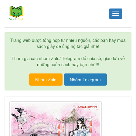
Toggle
navigation
Trang web được tổng hợp từ nhiều nguồn, các bạn hãy mua
sách giấy để ủng hộ tác giả nhé!
Tham gia các nhóm Zalo/ Telegram để chia sẻ, giao lưu về
những cuốn sách hay bạn nhé!!!
Nhóm Zalo
Nhóm Telegram