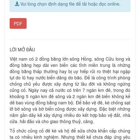
Vui lòng chọn định dạng file để tải hoặc đọc online.
PDF
LỜI MỞ ĐẦU
Việt nam có 2 đồng bằng lớn sông Hồng, sông Cửu long và
đồng bằng hẹp dài ven biển các tỉnh miền trung là những
đồng bằng thấp thường hay bị uy hiếp rủi ro thiệt hại ngập
lụt do lũ hay nước biển dâng do bão. Để là công trình phòng
chống chủ yếu được xây dựng từ lâu đời và không ngừng
củng cố. Ngày nay cả nước có trên 7 ngàn km đê, trong đó
khoảng 5 ngàn km đê sông và 2 ngàn km đê biển không kể
dẻ bao vùng đồng bằng nam bộ. Để bảo vệ đê, kè chống sạt
lở bờ sông và bờ biển cũng được xây dựng. Đặc biệt những
năm gần dây kẻ xây dựng nhiều do kết hợp bảo vệ đất, nhà
cửa. hải đảo và cho giao thông thuỷ, căng.
Tổ chức củng cố đê kè và hộ để sửa chữa khẩn cấp chúng
ta có nhiều kinh nghiệm. Nhưng thiết kế chưa đáp ứng yêu