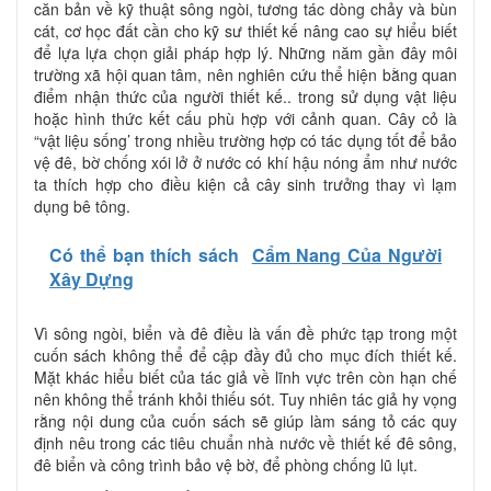
căn bản về kỹ thuật sông ngòi, tương tác dòng chảy và bùn
cát, cơ học đất cần cho kỹ sư thiết kế nâng cao sự hiểu biết
để lựa lựa chọn giải pháp hợp lý. Những năm gần đây môi
trường xã hội quan tâm, nên nghiên cứu thể hiện bằng quan
điểm nhận thức của người thiết kế.. trong sử dụng vật liệu
hoặc hình thức kết cấu phù hợp với cảnh quan. Cây cỏ là
“vật liệu sống’ trong nhiều trường hợp có tác dụng tốt để bảo
vệ đê, bờ chống xói lở ở nước có khí hậu nóng ẩm như nước
ta thích hợp cho điều kiện cả cây sinh trưởng thay vì lạm
dụng bê tông.
Có thể bạn thích sách
Cẩm Nang Của Người
Xây Dựng
Vì sông ngòi, biển và đê điều là vấn đề phức tạp trong một
cuốn sách không thể để cập đầy đủ cho mục đích thiết kế.
Mặt khác hiểu biết của tác giả về lĩnh vực trên còn hạn chế
nên không thể tránh khỏi thiếu sót. Tuy nhiên tác giả hy vọng
rằng nội dung của cuốn sách sẽ giúp làm sáng tỏ các quy
định nêu trong các tiêu chuẩn nhà nước về thiết kế đê sông,
đê biển và công trình bảo vệ bờ, để phòng chống lũ lụt.