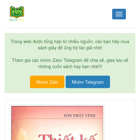
Toggle
navigation
Trang web được tổng hợp từ nhiều nguồn, các bạn hãy mua
sách giấy để ủng hộ tác giả nhé!
Tham gia các nhóm Zalo/ Telegram để chia sẻ, giao lưu về
những cuốn sách hay bạn nhé!!!
Nhóm Zalo
Nhóm Telegram