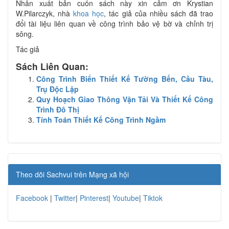
Nhân xuất bản cuốn sách này xin cảm ơn Krystian
W.Pilarczyk, nhà
khoa học
, tác giả của nhiều sách đã trao
đổi tài liệu liên quan về công trình bảo vệ bờ và chỉnh trị
sông.
Tác giả
Sách Liên Quan:
Công Trình Biển Thiết Kế Tường Bến, Cầu Tàu,
Trụ Độc Lập
Quy Hoạch Giao Thông Vận Tải Và Thiết Kế Công
Trình Đô Thị
Tính Toán Thiết Kế Công Trình Ngầm
Theo dõi Sachvui trên Mạng xã hội
Facebook
|
Twitter
|
Pinterest
|
Youtube
|
Tiktok