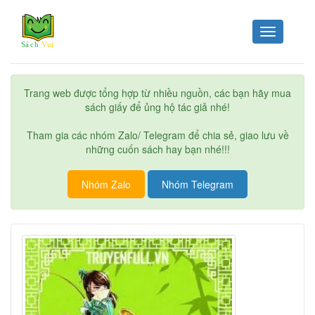
Toggle
navigation
Trang web được tổng hợp từ nhiều nguồn, các bạn hãy mua
sách giấy để ủng hộ tác giả nhé!
Tham gia các nhóm Zalo/ Telegram để chia sẻ, giao lưu về
những cuốn sách hay bạn nhé!!!
Nhóm Zalo
Nhóm Telegram