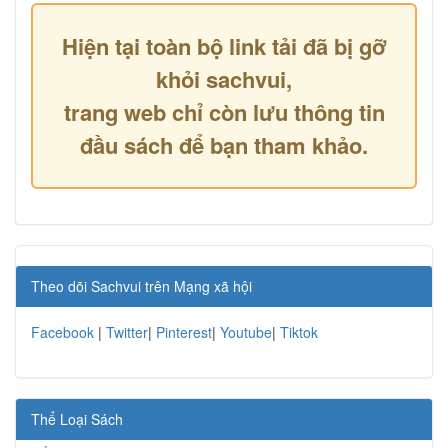
Hiện tại toàn bộ link tải đã bị gỡ
khỏi sachvui,
trang web chỉ còn lưu thông tin
đầu sách để bạn tham khảo.
Theo dõi Sachvui trên Mạng xã hội
Facebook
|
Twitter
|
Pinterest
|
Youtube
|
Tiktok
Thể Loại Sách