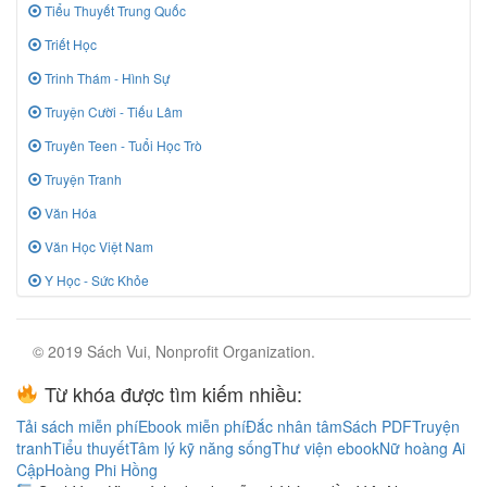
Tiểu Thuyết Trung Quốc
Triết Học
Trinh Thám - Hình Sự
Truyện Cười - Tiếu Lâm
Truyên Teen - Tuổi Học Trò
Truyện Tranh
Văn Hóa
Văn Học Việt Nam
Y Học - Sức Khỏe
© 2019 Sách Vui, Nonprofit Organization.
Từ khóa được tìm kiếm nhiều:
Tải sách miễn phí
Ebook miễn phí
Đắc nhân tâm
Sách PDF
Truyện
tranh
Tiểu thuyết
Tâm lý kỹ năng sống
Thư viện ebook
Nữ hoàng Ai
Cập
Hoàng Phi Hồng