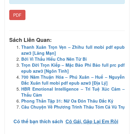
PDF
Sách Liên Quan:
Thanh Xuân Trọn Vẹn – Zhihu full mobi pdf epub
azw3 [Lãng Mạn]
Bởi Vì Thấu Hiểu Cho Nên Từ Bi
Trọn Đời Trọn Kiếp – Mặc Bảo Phi Bảo full prc pdf
epub azw3 [Ngôn Tình]
700 Năm Thuận Hóa – Phú Xuân – Huế – Nguyễn
Đắc Xuân full mobi pdf epub azw3 [Địa Lý]
HBR Emotional Intelligence – Trí Tuệ Xúc Cảm –
Thấu Cảm
Phong Thần Tập 31: Nữ Oa Đón Thâu Đắc Kỷ
Câu Chuyện Về Phương Trình Thâu Tóm Cả Vũ Trụ
Có thể bạn thích sách
Cô Gái, Gặp Lại Em Rồi