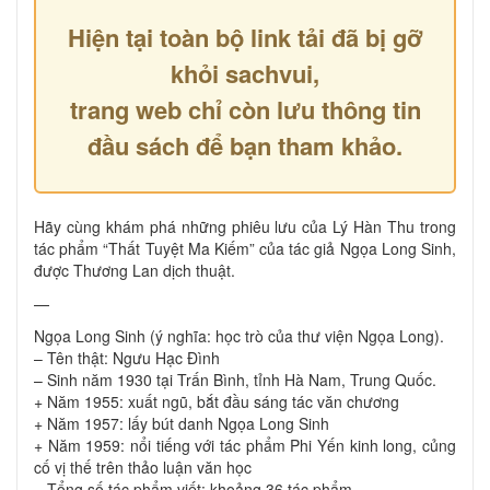
Hiện tại toàn bộ link tải đã bị gỡ
khỏi sachvui,
trang web chỉ còn lưu thông tin
đầu sách để bạn tham khảo.
Hãy cùng khám phá những phiêu lưu của Lý Hàn Thu trong
tác phẩm “Thất Tuyệt Ma Kiếm” của tác giả Ngọa Long Sinh,
được Thương Lan dịch thuật.
—
Ngọa Long Sinh (ý nghĩa: học trò của thư viện Ngọa Long).
– Tên thật: Ngưu Hạc Đình
– Sinh năm 1930 tại Trấn Bình, tỉnh Hà Nam, Trung Quốc.
+ Năm 1955: xuất ngũ, bắt đầu sáng tác văn chương
+ Năm 1957: lấy bút danh Ngọa Long Sinh
+ Năm 1959: nổi tiếng với tác phẩm Phi Yến kinh long, củng
cố vị thế trên thảo luận văn học
– Tổng số tác phẩm viết: khoảng 36 tác phẩm