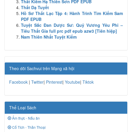
Thất Kiếm Hạ Thiên Sơn PDF EPUB
Thất Dạ Tuyết
Hồ Sơ Thất Lạc Tập 4: Hành Trình Tìm Kiếm Sam
PDF EPUB
Tuyệt Sắc Đan Dược Sư: Quỷ Vương Yêu Phi –
Tiêu Thất Gia full prc pdf epub azw3 [Tiên hiệp]
Nam Thiên Nhất Tuyệt Kiếm
Theo dõi Sachvui trên Mạng xã hội
Facebook
|
Twitter
|
Pinterest
|
Youtube
|
Tiktok
Thể Loại Sách
Ẩm thực - Nấu ăn
Cổ Tích - Thần Thoại