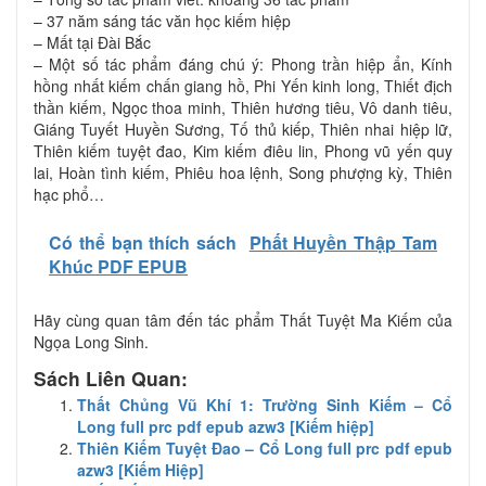
– 37 năm sáng tác văn học kiếm hiệp
– Mất tại Đài Bắc
– Một số tác phẩm đáng chú ý: Phong trần hiệp ẩn, Kính
hồng nhất kiếm chấn giang hồ, Phi Yến kinh long, Thiết địch
thần kiếm, Ngọc thoa minh, Thiên hương tiêu, Vô danh tiêu,
Giáng Tuyết Huyền Sương, Tố thủ kiếp, Thiên nhai hiệp lữ,
Thiên kiếm tuyệt đao, Kim kiếm điêu lin, Phong vũ yến quy
lai, Hoàn tình kiếm, Phiêu hoa lệnh, Song phượng kỳ, Thiên
hạc phổ…
Có thể bạn thích sách
Phất Huyền Thập Tam
Khúc PDF EPUB
Hãy cùng quan tâm đến tác phẩm Thất Tuyệt Ma Kiếm của
Ngọa Long Sinh.
Sách Liên Quan:
Thất Chủng Vũ Khí 1: Trường Sinh Kiếm – Cổ
Long full prc pdf epub azw3 [Kiếm hiệp]
Thiên Kiếm Tuyệt Đao – Cổ Long full prc pdf epub
azw3 [Kiếm Hiệp]