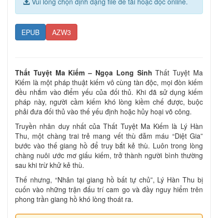
Vui lòng chọn định dạng file để tải hoặc đọc online.
EPUB
AZW3
Thất Tuyệt Ma Kiếm – Ngọa Long Sinh
Thất Tuyệt Ma
Kiếm là một pháp thuật kiếm vô cùng tàn độc, mọi đòn kiếm
đều nhắm vào điểm yếu của đối thủ. Khi đã sử dụng kiếm
pháp này, người cầm kiếm khó lòng kiềm chế được, buộc
phải đưa đối thủ vào thế yếu định hoặc hủy hoại võ công.
Truyền nhân duy nhất của Thất Tuyệt Ma Kiếm là Lý Hàn
Thu, một chàng trai trẻ mang vết thù đẫm máu “Diệt Gia”
bước vào thế giang hồ để truy bắt kẻ thù. Luôn trong lòng
chàng nuôi ước mơ giấu kiếm, trở thành người bình thường
sau khi trừ khử kẻ thù.
Thế nhưng, “Nhân tại giang hồ bất tự chủ”, Lý Hàn Thu bị
cuốn vào những trận đấu trí cam go và đầy nguy hiểm trên
phong trần giang hồ khó lòng thoát ra.