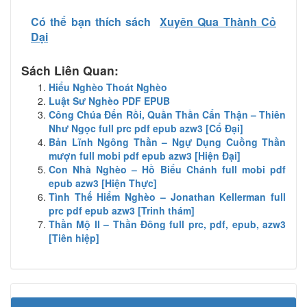
Có thể bạn thích sách
Xuyên Qua Thành Cỏ
Dại
Sách Liên Quan:
Hiểu Nghèo Thoát Nghèo
Luật Sư Nghèo PDF EPUB
Công Chúa Đến Rồi, Quần Thần Cẩn Thận – Thiên
Như Ngọc full prc pdf epub azw3 [Cổ Đại]
Bản Lĩnh Ngông Thần – Ngự Dụng Cuồng Thần
mượn full mobi pdf epub azw3 [Hiện Đại]
Con Nhà Nghèo – Hồ Biểu Chánh full mobi pdf
epub azw3 [Hiện Thực]
Tình Thế Hiểm Nghèo – Jonathan Kellerman full
prc pdf epub azw3 [Trinh thám]
Thần Mộ II – Thần Đông full prc, pdf, epub, azw3
[Tiên hiệp]