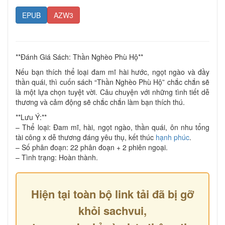
EPUB
AZW3
**Đánh Giá Sách: Thần Nghèo Phù Hộ**
Nếu bạn thích thể loại đam mĩ hài hước, ngọt ngào và đầy
thần quái, thì cuốn sách “Thần Nghèo Phù Hộ” chắc chắn sẽ
là một lựa chọn tuyệt vời. Câu chuyện với những tình tiết dễ
thương và cảm động sẽ chắc chắn làm bạn thích thú.
**Lưu Ý:**
– Thể loại: Đam mĩ, hài, ngọt ngào, thần quái, ôn nhu tổng
tài công x dễ thương đáng yêu thụ, kết thúc
hạnh phúc
.
– Số phân đoạn: 22 phân đoạn + 2 phiên ngoại.
– Tình trạng: Hoàn thành.
Hiện tại toàn bộ link tải đã bị gỡ
khỏi sachvui,