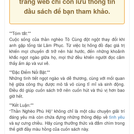
trang web chỉ còn lưu thông tin
đầu sách để bạn tham khảo.
**Tóm tắt:**
Cuộc sống của thần nghèo Tô Cùng đột ngột thay đổi khi
anh gặp tổng tài Lâm Phục. Từ việc bị hỏng đồ đạc giá trị
khiến mọi chuyến đi trở nên hài hước, đến những khoảnh
khắc ngọt ngào giữa họ, mọi thứ đều khiến người đọc cảm
thấy ấm áp và vui vẻ.
**Đặc Điểm Nổi Bật:**
Những tình tiết ngọt ngào và dễ thương, cùng với mối quan
hệ giữa công thụ được mô tả vô cùng tỉ mỉ và sinh động.
Điều đó giúp cuốn sách trở nên cuốn hút và thú vị hơn bao
giờ hết.
**Kết Luận:**
“Thần Nghèo Phù Hộ” không chỉ là một câu chuyện giải trí
đáng yêu mà còn chứa đựng những thông điệp về
tình yêu
và sự cưng chiều. Hãy cùng thưởng thức và đắm chìm trong
thế giới đầy màu hồng của cuốn sách này.