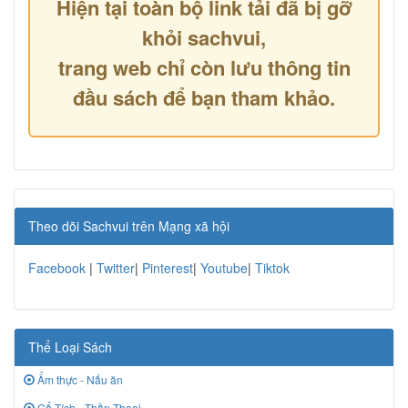
Hiện tại toàn bộ link tải đã bị gỡ
khỏi sachvui,
trang web chỉ còn lưu thông tin
đầu sách để bạn tham khảo.
Theo dõi Sachvui trên Mạng xã hội
Facebook
|
Twitter
|
Pinterest
|
Youtube
|
Tiktok
Thể Loại Sách
Ẩm thực - Nấu ăn
Cổ Tích - Thần Thoại