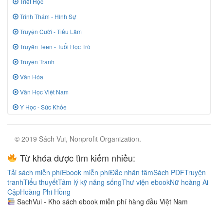
Triết Học
Trinh Thám - Hình Sự
Truyện Cười - Tiếu Lâm
Truyên Teen - Tuổi Học Trò
Truyện Tranh
Văn Hóa
Văn Học Việt Nam
Y Học - Sức Khỏe
© 2019 Sách Vui, Nonprofit Organization.
Từ khóa được tìm kiếm nhiều:
Tải sách miễn phí
Ebook miễn phí
Đắc nhân tâm
Sách PDF
Truyện
tranh
Tiểu thuyết
Tâm lý kỹ năng sống
Thư viện ebook
Nữ hoàng Ai
Cập
Hoàng Phi Hồng
SachVui - Kho sách ebook miễn phí hàng đầu Việt Nam