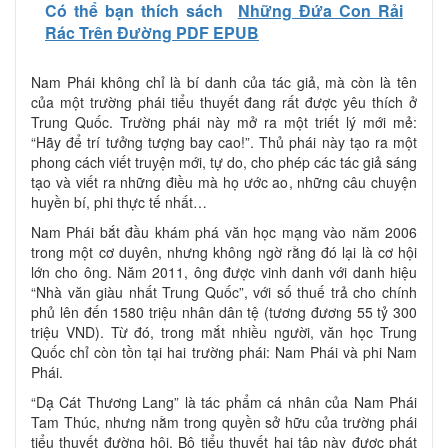
Có thể bạn thích sách
Những Đứa Con Rải
Rác Trên Đường PDF EPUB
Nam Phái không chỉ là bí danh của tác giả, mà còn là tên
của một trường phái tiểu thuyết đang rất được yêu thích ở
Trung Quốc. Trường phái này mở ra một triết lý mới mẻ:
“Hãy để trí tưởng tượng bay cao!”. Thủ phái này tạo ra một
phong cách viết truyện mới, tự do, cho phép các tác giả sáng
tạo và viết ra những điều mà họ ước ao, những câu chuyện
huyền bí, phi thực tế nhất…
Nam Phái bắt đầu khám phá văn học mạng vào năm 2006
trong một cơ duyên, nhưng không ngờ rằng đó lại là cơ hội
lớn cho ông. Năm 2011, ông được vinh danh với danh hiệu
“Nhà văn giàu nhất Trung Quốc”, với số thuế trả cho chính
phủ lên đến 1580 triệu nhân dân tệ (tương đương 55 tỷ 300
triệu VND). Từ đó, trong mắt nhiều người, văn học Trung
Quốc chỉ còn tồn tại hai trường phái: Nam Phái và phi Nam
Phái.
“Dạ Cát Thương Lang” là tác phẩm cá nhân của Nam Phái
Tam Thúc, nhưng nằm trong quyền sở hữu của trường phái
tiểu thuyết đường hội. Bộ tiểu thuyết hai tập này được phát