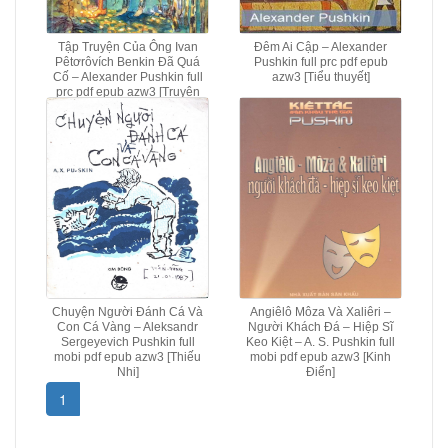
Tập Truyện Của Ông Ivan
Đêm Ai Cập – Alexander
Pêtơrôvích Benkin Đã Quá
Pushkin full prc pdf epub
Cố – Alexander Pushkin full
azw3 [Tiểu thuyết]
prc pdf epub azw3 [Truyện
ngắn]
Chuyện Người Đánh Cá Và
Angiêlô Môza Và Xaliêri –
Con Cá Vàng – Aleksandr
Người Khách Đá – Hiệp Sĩ
Sergeyevich Pushkin full
Keo Kiệt – A. S. Pushkin full
mobi pdf epub azw3 [Thiếu
mobi pdf epub azw3 [Kinh
Nhi]
Điển]
1