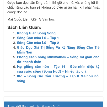
được bạn đọc sẵn lòng dành thì giờ cho nó, và, chúng tôi tin
chắc rằng các bạn sẽ không có điều gì ân hận khi phải “mất
công” đọc nó…
Mai Quốc Liên, GS-TS Văn học
Sách Liên Quan:
Không Gian Song Song
Sông Côn mùa Lũ – Tập 1
Sông Côn mùa Lũ – Tập 2
Giáo Dục Giá Trị Sống Và Kỹ Năng Sống Cho Trẻ
Mầm Non
Phong cách sống Minimalism – Sống tối giản cho
đời thanh thản
Hạt giống tâm hồn – Tập 14 – Góc nhìn diệu kỳ
của cuộc sống (Song Ngữ) – Nhiều tác giả
Itto – Sóng Gió Cầu Trường – Tập 8 Meihou nổi
sóng
Theo dõi Sachvui trên Mạng xã hội