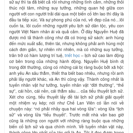
sử sự thì ta đã biết cả rồi nhưng những tình cảm, những thôi
thúc nội tâm, những suy tưởng, những quan hệ giữa con
người với con người trải dài qua một biến cố lớn lao thì đây là
đầu ta tiếp xúc. Và sự phong phú của nó, vẻ đẹp của nó…lôi
cuốn ta, lôi cuốn những người yêu lịch sử dân tộc, yêu con
người Việt Nam nhân ái và quả cảm. Ở đây Nguyễn Huệ đã
được mô tả thành công như đã có trong sử sách: anh hùng
đến mức xuất sắc, thiên tài, nhưng không phải anh hùng một
cách đơn giản, tự nhiên nhi nhiên, mà có những suy tưởng,
trăn trở có hàm lượng trí tuệ,
triết học
– lịch sử cao làm động
cơ bên trong của những hành động. Nguyễn Huệ bình dị
trong đời thường, cũng có những cái bị ràng buộc bởi xã hội:
anh yêu An sâu thẳm, thiết tha biết bao nhiêu, nhưng rồi anh
phải lấy người khác, và An thì cũng vậy. Thành công nhất là
tuyến nhân vật hư tưởng, tuyến nhân vật “đời thường”, “thế
sự”, cái hồn, cái nền, cái thẳm sâu… của tiểu thuyết lịch sử.
Xét cho cùng, tiểu thuyết lấy đề tài lịch sử phải giải quyết
một nhiệm vụ kép; nói như Chế Lan Viên có lần nói về
chuyện này: “nó phải nhảy qua hai vòng lửa”: vòng lửa “lịch
sử” và vòng lửa “tiểu thuyết”. Trước mắt nhà văn bao giờ
cũng là những con người với những ràng buộc qua những
biến cố lịch sử và qua chính mình. Về tuyến nhân vật này,
thành công lớn nhất của tác giả là An. Tôi ít đọc được trong