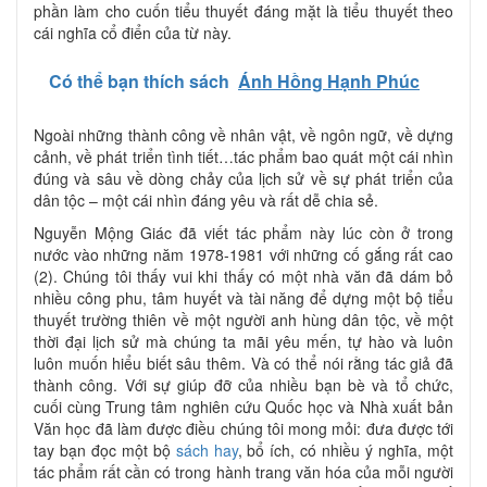
phần làm cho cuốn tiểu thuyết đáng mặt là tiểu thuyết theo
cái nghĩa cổ điển của từ này.
Có thể bạn thích sách
Ánh Hồng Hạnh Phúc
Ngoài những thành công về nhân vật, về ngôn ngữ, về dựng
cảnh, về phát triển tình tiết…tác phẩm bao quát một cái nhìn
đúng và sâu về dòng chảy của lịch sử về sự phát triển của
dân tộc – một cái nhìn đáng yêu và rất dễ chia sẻ.
Nguyễn Mộng Giác đã viết tác phẩm này lúc còn ở trong
nước vào những năm 1978-1981 với những cố gắng rất cao
(2). Chúng tôi thấy vui khi thấy có một nhà văn đã dám bỏ
nhiều công phu, tâm huyết và tài năng để dựng một bộ tiểu
thuyết trường thiên về một người anh hùng dân tộc, về một
thời đại lịch sử mà chúng ta mãi yêu mến, tự hào và luôn
luôn muốn hiểu biết sâu thêm. Và có thể nói rằng tác giả đã
thành công. Với sự giúp đỡ của nhiều bạn bè và tổ chức,
cuối cùng Trung tâm nghiên cứu Quốc học và Nhà xuất bản
Văn học đã làm được điều chúng tôi mong mỏi: đưa được tới
tay bạn đọc một bộ
sách hay
, bổ ích, có nhiều ý nghĩa, một
tác phẩm rất cần có trong hành trang văn hóa của mỗi người