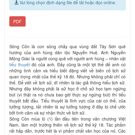
Vui lòng chọn định dạng file để tải hoặc đọc online.
PDF
Sông Côn là con sông chảy qua vùng đất Tây Sơn quê
hương của anh hùng dân tộc Nguyễn Huệ. Anh Nguyễn
Mộng Giác là người cùng quê với người anh hùng – nhân vật
tiểu thuyết
đó của anh. Đấy cũng là một lợi thế để anh có
những tình cảm và hiểu biết đặng viết về biến cố lịch sử
quan trọng nhất của thế kỷ 18 đó. Nhưng không phải chỉ có
thế. Để viết về lịch sử, dĩ nhiên là tác giả thông hiểu lịch sử.
Nhưng đây không phải là sử học ở chỗ sử học tạm ngừng
bút (vì thật ra nó chưa bao giờ thực sự ngừng bút) thì tiểu
thuyết bắt đầu. Tiểu thuyết là lĩnh vực của cái có thể, của
tưởng tượng, tất nhiên là sự tưởng tượng ở đây bị chế ước
bởi tình cảm và sự nhận thức về lịch sử.
Sông Côn mùa lũ (1) lần đầu tiên trong văn chương Việt
Nam, làm một trường thiên về lịch sử thế kỷ 18. Tác phẩm
rất hấp dẫn, trước hết là vì phẩm chất văn học của nó. Các