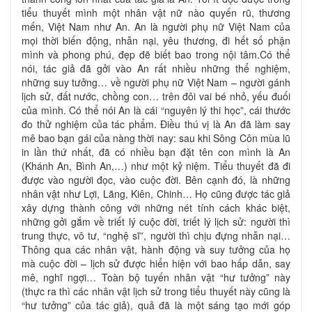
tiểu thuyết mình một nhân vật nữ nào quyến rũ, thương
mến, Việt Nam như An. An là người phụ nữ Việt Nam của
mọi thời biến động, nhẫn nại, yêu thương, đi hết số phận
mình và phong phú, đẹp đẽ biết bao trong nội tâm.Có thể
nói, tác giả đã gởi vào An rất nhiều những thể nghiệm,
những suy tưởng… về người phụ nữ Việt Nam – người gánh
lịch sử, đất nước, chồng con… trên đôi vai bé nhỏ, yếu đuối
của mình. Có thể nói An là cái “nguyên lý thi học”, cái thước
đo thử nghiệm của tác phẩm. Điều thú vị là An đã làm say
mê bao bạn gái của nàng thời nay: sau khi Sông Côn mùa lũ
in lần thứ nhất, đã có nhiều bạn đặt tên con mình là An
(Khánh An, Bình An,…) như một kỷ niệm. Tiểu thuyết đã đi
được vào người đọc, vào cuộc đời. Bên cạnh đó, là những
nhân vật như Lợi, Lãng, Kiên, Chinh… Họ cũng được tác giả
xây dựng thành công với những nét tính cách khác biệt,
những gởi gắm về triết lý cuộc đời, triết lý lịch sử: người thì
trung thực, vô tư, “nghệ sĩ”, người thì chịu đựng nhẫn nại…
Thông qua các nhân vật, hành động và suy tưởng của họ
mà cuộc đời – lịch sử được hiển hiện với bao hấp dẫn, say
mê, nghĩ ngợi… Toàn bộ tuyến nhân vật “hư tưởng” này
(thực ra thì các nhân vật lịch sử trong tiểu thuyết này cũng là
“hư tưởng” của tác giả), quả đã là một sáng tạo mới góp