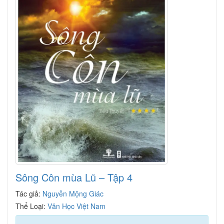
Sông Côn mùa Lũ – Tập 4
Tác giả:
Nguyễn Mộng Giác
Thể Loại:
Văn Học Việt Nam