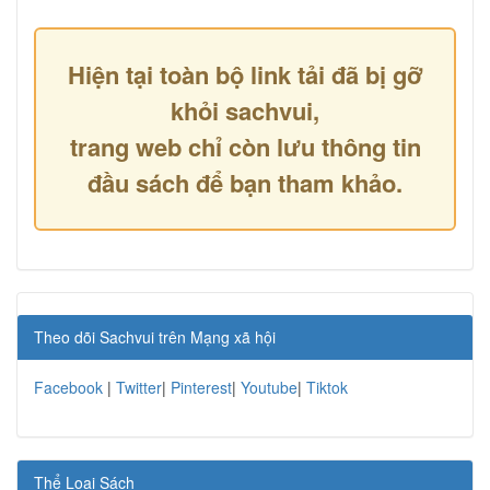
Hiện tại toàn bộ link tải đã bị gỡ
khỏi sachvui,
trang web chỉ còn lưu thông tin
đầu sách để bạn tham khảo.
Theo dõi Sachvui trên Mạng xã hội
Facebook
|
Twitter
|
Pinterest
|
Youtube
|
Tiktok
Thể Loại Sách