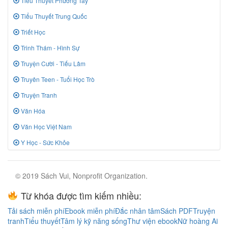
Tiểu Thuyết Phương Tây
Tiểu Thuyết Trung Quốc
Triết Học
Trinh Thám - Hình Sự
Truyện Cười - Tiếu Lâm
Truyên Teen - Tuổi Học Trò
Truyện Tranh
Văn Hóa
Văn Học Việt Nam
Y Học - Sức Khỏe
© 2019 Sách Vui, Nonprofit Organization.
Từ khóa được tìm kiếm nhiều:
Tải sách miễn phí
Ebook miễn phí
Đắc nhân tâm
Sách PDF
Truyện
tranh
Tiểu thuyết
Tâm lý kỹ năng sống
Thư viện ebook
Nữ hoàng Ai