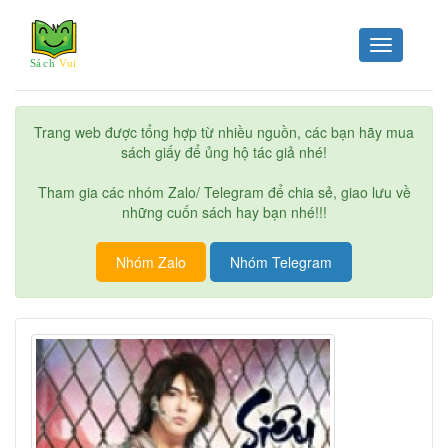
Toggle
navigation
Trang web được tổng hợp từ nhiều nguồn, các bạn hãy mua
sách giấy để ủng hộ tác giả nhé!
Tham gia các nhóm Zalo/ Telegram để chia sẻ, giao lưu về
những cuốn sách hay bạn nhé!!!
Nhóm Zalo
Nhóm Telegram