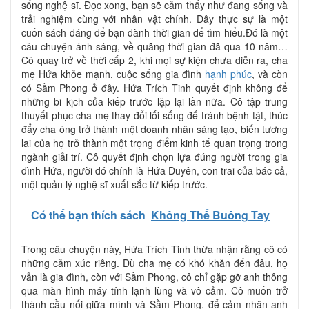
sống nghệ sĩ. Đọc xong, bạn sẽ cảm thấy như đang sống và
trải nghiệm cùng với nhân vật chính. Đây thực sự là một
cuốn sách đáng để bạn dành thời gian để tìm hiểu.Đó là một
câu chuyện ánh sáng, về quãng thời gian đã qua 10 năm…
Cô quay trở về thời cấp 2, khi mọi sự kiện chưa diễn ra, cha
mẹ Hứa khỏe mạnh, cuộc sống gia đình
hạnh phúc
, và còn
có Sầm Phong ở đây. Hứa Trích Tinh quyết định không để
những bi kịch của kiếp trước lặp lại lần nữa. Cô tập trung
thuyết phục cha mẹ thay đổi lối sống để tránh bệnh tật, thúc
đẩy cha ông trở thành một doanh nhân sáng tạo, biến tương
lai của họ trở thành một trọng điểm kinh tế quan trọng trong
ngành giải trí. Cô quyết định chọn lựa đúng người trong gia
đình Hứa, người đó chính là Hứa Duyên, con trai của bác cả,
một quản lý nghệ sĩ xuất sắc từ kiếp trước.
Có thể bạn thích sách
Không Thể Buông Tay
Trong câu chuyện này, Hứa Trích Tinh thừa nhận rằng cô có
những cảm xúc riêng. Dù cha mẹ có khó khăn đến đâu, họ
vẫn là gia đình, còn với Sầm Phong, cô chỉ gặp gỡ anh thông
qua màn hình máy tính lạnh lùng và vô cảm. Cô muốn trở
thành cầu nối giữa mình và Sầm Phong, để cảm nhận anh