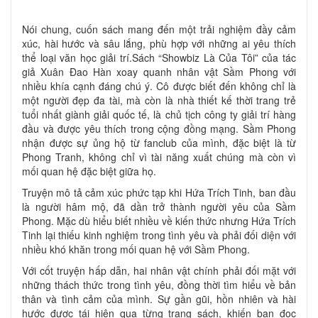
Nói chung, cuốn sách mang đến một trải nghiệm đầy cảm
xúc, hài hước và sâu lắng, phù hợp với những ai yêu thích
thể loại văn học giải trí.Sách “Showbiz Là Của Tôi” của tác
giả Xuân Đao Hàn xoay quanh nhân vật Sầm Phong với
nhiều khía cạnh đáng chú ý. Cô được biết đến không chỉ là
một người đẹp đa tài, mà còn là nhà thiết kế thời trang trẻ
tuổi nhất giành giải quốc tế, là chủ tịch công ty giải trí hàng
đầu và được yêu thích trong cộng đồng mạng. Sầm Phong
nhận được sự ủng hộ từ fanclub của mình, đặc biệt là từ
Phong Tranh, không chỉ vì tài năng xuất chúng mà còn vì
mối quan hệ đặc biệt giữa họ.
Truyện mô tả cảm xúc phức tạp khi Hứa Trích Tinh, ban đầu
là người hâm mộ, đã dần trở thành người yêu của Sầm
Phong. Mặc dù hiểu biết nhiều về kiến thức nhưng Hứa Trích
Tinh lại thiếu kinh nghiệm trong tình yêu và phải đối diện với
nhiều khó khăn trong mối quan hệ với Sầm Phong.
Với cốt truyện hấp dẫn, hai nhân vật chính phải đối mặt với
những thách thức trong tình yêu, đồng thời tìm hiểu về bản
thân và tình cảm của mình. Sự gần gũi, hồn nhiên và hài
hước được tái hiện qua từng trang sách, khiến bạn đọc