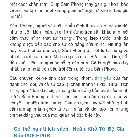
một cách chân thật. Giúp Sầm Phong thấy gần gũi hơn, bảo
vệ anh và tạo nên một không gian nơi mặt trời không bao giờ
mờ tắt.
Sầm Phong, người yêu sân khấu đích thực, dù bị ngược đãi
nhưng luôn kiên nhẫn, vì chỉ khi đứng trên sân khấu anh mới
cảm thấy mình thật sự “sống”. Trong kiếp trước, anh đã
không được đền đáp cho sự cố gắng của mình. Nhưng lần
này, vào thời cơ đặc biệt, Sầm Phong đã tiết lộ tài năng và
nhiệt huyết của mình. Một cô gái lạ mặt, Hứa Trích Tinh, bắt
đầu xuất hiện trong cuộc sống của anh. Cô là ngôi sao duy
nhất, sáng nhất trên bầu trời đêm u tối của Sầm Phong.
Câu chuyện kể về tình cảm trong nhóm,
tình yêu
của fan
dành cho idol, và cả sự đáp lại chân thành từ idol. Hứa Trích
Tinh, người fan đặc biệt, không dám để lộ bản chất của mình
trước Sầm Phong, chỉ thể hiện một hình ảnh nghiêm túc và
chuyên nghiệp trên mạng. Câu chuyện này với những tình
cảm ấm áp, mảnh ghép từ trái tim fan và idol, tạo nên những
chi tiết đáng yêu của mối quan hệ đặc biệt này.
Có thể bạn thích sách
Hoàn Khố Tử Đệ Giá
Đáo PDF EPUB