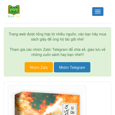
Toggle
navigation
Trang web được tổng hợp từ nhiều nguồn, các bạn hãy mua
sách giấy để ủng hộ tác giả nhé!
Tham gia các nhóm Zalo/ Telegram để chia sẻ, giao lưu về
những cuốn sách hay bạn nhé!!!
Nhóm Zalo
Nhóm Telegram