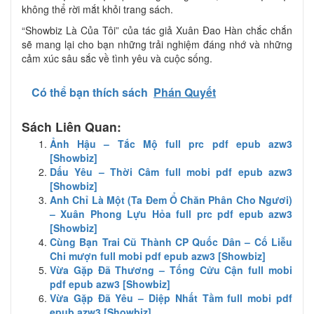
không thể rời mắt khỏi trang sách.
“Showbiz Là Của Tôi” của tác giả Xuân Đao Hàn chắc chắn
sẽ mang lại cho bạn những trải nghiệm đáng nhớ và những
cảm xúc sâu sắc về tình yêu và cuộc sống.
Có thể bạn thích sách
Phán Quyết
Sách Liên Quan:
Ảnh Hậu – Tắc Mộ full prc pdf epub azw3
[Showbiz]
Dấu Yêu – Thời Câm full mobi pdf epub azw3
[Showbiz]
Anh Chỉ Là Một (Ta Đem Ổ Chăn Phân Cho Ngươi)
– Xuân Phong Lựu Hỏa full prc pdf epub azw3
[Showbiz]
Cùng Bạn Trai Cũ Thành CP Quốc Dân – Cố Liễu
Chi mượn full mobi pdf epub azw3 [Showbiz]
Vừa Gặp Đã Thương – Tống Cửu Cận full mobi
pdf epub azw3 [Showbiz]
Vừa Gặp Đã Yêu – Diệp Nhất Tầm full mobi pdf
epub azw3 [Showbiz]