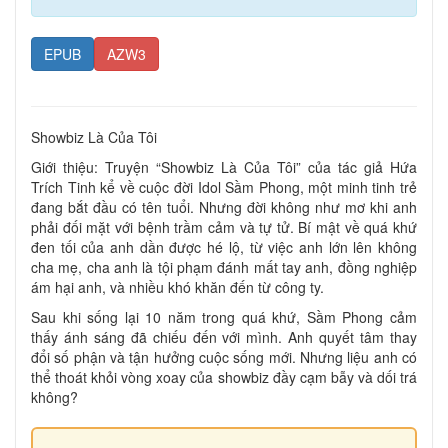
EPUB
AZW3
Showbiz Là Của Tôi
Giới thiệu: Truyện “Showbiz Là Của Tôi” của tác giả Hứa
Trích Tinh kể về cuộc đời Idol Sầm Phong, một minh tinh trẻ
đang bắt đầu có tên tuổi. Nhưng đời không như mơ khi anh
phải đối mặt với bệnh trầm cảm và tự tử. Bí mật về quá khứ
đen tối của anh dần được hé lộ, từ việc anh lớn lên không
cha mẹ, cha anh là tội phạm đánh mất tay anh, đồng nghiệp
ám hại anh, và nhiều khó khăn đến từ công ty.
Sau khi sống lại 10 năm trong quá khứ, Sầm Phong cảm
thấy ánh sáng đã chiếu đến với mình. Anh quyết tâm thay
đổi số phận và tận hưởng cuộc sống mới. Nhưng liệu anh có
thể thoát khỏi vòng xoay của showbiz đầy cạm bẫy và dối trá
không?