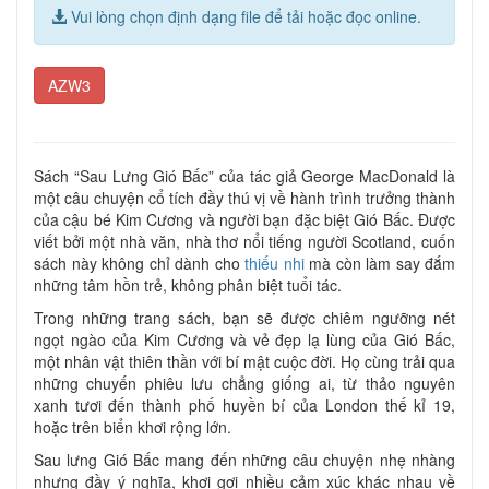
Vui lòng chọn định dạng file để tải hoặc đọc online.
AZW3
Sách “Sau Lưng Gió Bấc” của tác giả George MacDonald là
một câu chuyện cổ tích đầy thú vị về hành trình trưởng thành
của cậu bé Kim Cương và người bạn đặc biệt Gió Bấc. Được
viết bởi một nhà văn, nhà thơ nổi tiếng người Scotland, cuốn
sách này không chỉ dành cho
thiếu nhi
mà còn làm say đắm
những tâm hồn trẻ, không phân biệt tuổi tác.
Trong những trang sách, bạn sẽ được chiêm ngưỡng nét
ngọt ngào của Kim Cương và vẻ đẹp lạ lùng của Gió Bấc,
một nhân vật thiên thần với bí mật cuộc đời. Họ cùng trải qua
những chuyến phiêu lưu chẳng giống ai, từ thảo nguyên
xanh tươi đến thành phố huyền bí của London thế kỉ 19,
hoặc trên biển khơi rộng lớn.
Sau lưng Gió Bấc mang đến những câu chuyện nhẹ nhàng
nhưng đầy ý nghĩa, khơi gợi nhiều cảm xúc khác nhau về