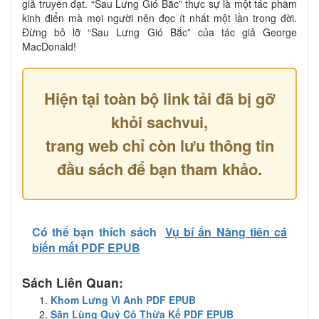
giả truyền đạt. “Sau Lưng Gió Bắc” thực sự là một tác phẩm
kinh điển mà mọi người nên đọc ít nhất một lần trong đời.
Đừng bỏ lỡ “Sau Lưng Gió Bắc” của tác giả George
MacDonald!
Hiện tại toàn bộ link tải đã bị gỡ
khỏi sachvui,
trang web chỉ còn lưu thông tin
đầu sách để bạn tham khảo.
Có thể bạn thích sách
Vụ bí ẩn Nàng tiên cá
biến mất PDF EPUB
Sách Liên Quan:
Khom Lưng Vì Anh PDF EPUB
Săn Lùng Quý Cô Thừa Kế PDF EPUB