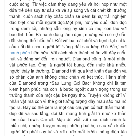
cuộc sống. Từ việc cảm thấy đáng yêu và hồi hộp như một
đứa trẻ đến suy tư sâu xa về sự sống và cái chết khi trưởng
thành, cuốn sách này chắc chắn sẽ đem lại sự trải nghiệm
đặc biệt cho mỗi người đọc.Một phụ nữ yếu đuối đơn độc
trong đêm tối, nhưng sẵn lòng hy sinh cả một con tàu với
bao linh hồn. Bà hành động lãnh đạm, nhưng vẫn có sự dẫn
dắt không thể hiểu hết. Đối với bà, cái chết và bệnh tật chỉ là
cầu nối dẫn con người tới “vùng đất sau lưng Gió Bắc,” nơi
hạnh phúc
hiện hữu. Với cách hình thành nhân vật đầy cuốn
hút và đáng sợ đến rợn người, Diamond cũng là một nhân
vật phức tạp. Ông là người tốt bụng, đến mức khá nhiều
người thấy lạ thường. Diamond trải qua khó khăn đau đớn và
số phận của anh không chắc chắn về kết thúc. Hành trình
của Diamond trong “Sau Lưng Gió Bắc” không chỉ là tìm
kiếm hạnh phúc mà còn là bước ngoặt quan trọng trong sự
trưởng thành của một cậu bé ngây thơ. Truyện không chỉ vì
nhân vật mà còn vì thế giới tưởng tượng đầy màu sắc mà nó
tạo ra. Đây có thể xem là một câu chuyện cổ tích thần thánh,
đẹp đẽ và sâu lắng, đôi khi mang tính giải trí như xứ thần
tiên của Lewis Carroll. Mặc dù viết với mục đích chính là
thiếu nhi, nhưng truyện mang những bài học sâu sắc khiến
người lớn phải suy tư và rơi nước mắt trước thông điệp tác