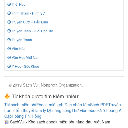
Triết Học
Trinh Thám - Hình Sự
Truyện Cười - Tiếu Lâm
Truyên Teen - Tuổi Học Trò
Truyện Tranh
Văn Hóa
Văn Học Việt Nam
Y Học - Sức Khỏe
© 2019 Sách Vui, Nonprofit Organization.
Từ khóa được tìm kiếm nhiều:
Tải sách miễn phí
Ebook miễn phí
Đắc nhân tâm
Sách PDF
Truyện
tranh
Tiểu thuyết
Tâm lý kỹ năng sống
Thư viện ebook
Nữ hoàng Ai
Cập
Hoàng Phi Hồng
SachVui - Kho sách ebook miễn phí hàng đầu Việt Nam