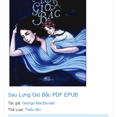
Sau Lưng Gió Bấc PDF EPUB
Tác giả:
George MacDonald
Thể Loại:
Thiếu Nhi