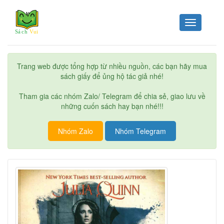
Toggle
navigation
Trang web được tổng hợp từ nhiều nguồn, các bạn hãy mua
sách giấy để ủng hộ tác giả nhé!
Tham gia các nhóm Zalo/ Telegram để chia sẻ, giao lưu về
những cuốn sách hay bạn nhé!!!
Nhóm Zalo
Nhóm Telegram