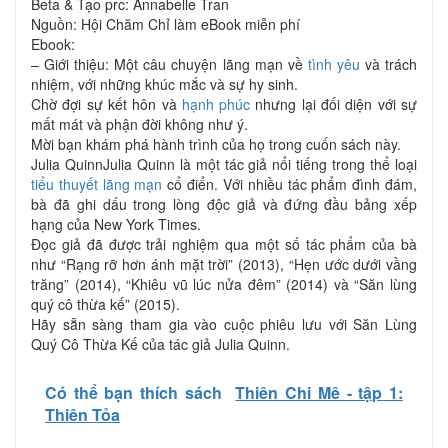
Beta & Tạo prc: Annabelle Tran
Nguồn: Hội Chăm Chỉ làm eBook miễn phí
Ebook:
– Giới thiệu: Một câu chuyện lãng mạn về
tình yêu
và trách
nhiệm, với những khúc mắc và sự hy sinh.
Chờ đợi sự kết hôn và
hạnh phúc
nhưng lại đối diện với sự
mất mát và phận đời không như ý.
Mời bạn khám phá hành trình của họ trong cuốn sách này.
Julia QuinnJulia Quinn là một tác giả nổi tiếng trong thể loại
tiểu thuyết lãng mạn
cổ điển. Với nhiều tác phẩm đình đám,
bà đã ghi dấu trong lòng độc giả và đứng đầu bảng xếp
hạng của New York Times.
Đọc giả đã được trải nghiệm qua một số tác phẩm của bà
như “Rạng rỡ hơn ánh mặt trời” (2013), “Hẹn ước dưới vầng
trăng” (2014), “Khiêu vũ lúc nửa đêm” (2014) và “Săn lùng
quý cô thừa kế” (2015).
Hãy sẵn sàng tham gia vào cuộc phiêu lưu với Săn Lùng
Quý Cô Thừa Kế của tác giả Julia Quinn.
Có thể bạn thích sách
Thiên Chi Mê - tập 1:
Thiên Tỏa