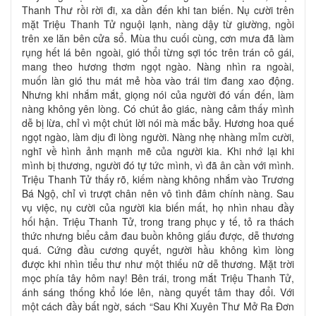
Thanh Thư rồi rời đi, xa dần đến khi tan biến. Nụ cười trên
mặt Triệu Thanh Tử nguội lạnh, nàng dậy từ giường, ngồi
trên xe lăn bên cửa sổ. Mùa thu cuối cùng, cơn mưa đã làm
rụng hết lá bên ngoài, gió thổi từng sợi tóc trên trán cô gái,
mang theo hương thơm ngọt ngào. Nàng nhìn ra ngoài,
muốn làn gió thu mát mẻ hòa vào trái tim đang xao động.
Nhưng khi nhắm mắt, giọng nói của người đó vấn đến, làm
nàng không yên lòng. Có chút ảo giác, nàng cảm thấy mình
dễ bị lừa, chỉ vì một chút lời nói mà mắc bẫy. Hương hoa quế
ngọt ngào, làm dịu đi lòng người. Nàng nhẹ nhàng mỉm cười,
nghĩ về hình ảnh mạnh mẽ của người kia. Khi nhớ lại khi
mình bị thương, người đó tự tức mình, vì đã ân cần với mình.
Triệu Thanh Tử thấy rõ, kiếm nàng không nhắm vào Trương
Bá Ngộ, chỉ vì trượt chân nên vô tình đâm chính nàng. Sau
vụ việc, nụ cười của người kia biến mất, họ nhìn nhau đầy
hối hận. Triệu Thanh Tử, trong trang phục y tế, tỏ ra thách
thức nhưng biểu cảm đau buồn không giấu được, dễ thương
quá. Cứng đầu cương quyết, người hầu không kìm lòng
được khi nhìn tiểu thư như một thiếu nữ dễ thương. Mặt trời
mọc phía tây hôm nay! Bên trái, trong mắt Triệu Thanh Tử,
ánh sáng thống khổ lóe lên, nàng quyết tâm thay đổi. Với
một cách đầy bất ngờ, sách “Sau Khi Xuyên Thư Mở Ra Đơn