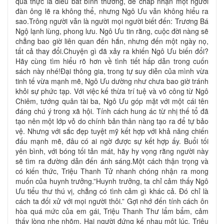
quả thực là điều bất bình thường, để chấp nhận một người
đàn ông lẽ ra không thể, nhưng Ngô Ưu vẫn không hiểu ra
sao.Trông người vẫn là người mọi người biết đến: Trương Bá
Ngộ lạnh lùng, phong lưu. Ngô Ưu tin rằng, cuộc đời nàng sẽ
chẳng bao giờ liên quan đến hắn, nhưng đến một ngày nọ,
tất cả thay đổi.Chuyện gì đã xảy ra khiến Ngô Ưu biến đổi?
Hãy cùng tìm hiểu rõ hơn về tình tiết hấp dẫn trong cuốn
sách này nhé!Đại thông gia, trong tự suy diễn của mình vừa
tinh tế vừa mạnh mẽ, Ngô Ưu dường như chưa bao giờ tránh
khỏi sự phức tạp. Với việc kế thừa trí tuệ và võ công từ Ngô
Chiêm, tướng quân tài ba, Ngô Ưu góp mặt với một cái tên
đáng chú ý trong xã hội. Tính cách hung ác từ nhị thế tổ đã
tạo nên một lớp vỏ do chính bản thân nàng tạo ra để tự bảo
vệ. Nhưng với sắc đẹp tuyệt mỹ kết hợp với khả năng chiến
đấu mạnh mẽ, đâu có ai ngờ được sự kết hợp ấy. Buổi tối
yên bình, với bóng tối tản mát, hãy hy vọng rằng người này
sẽ tìm ra đường dẫn đến ánh sáng.Một cách thận trọng và
có kiến thức, Triệu Thanh Tử nhanh chóng nhận ra mong
muốn của huynh trưởng.”Huynh trưởng, ta chỉ cảm thấy Ngô
Ưu tiểu thư thú vị, chẳng có tình cảm gì khác cả. Đó chỉ là
cách ta đối xử với mọi người thôi.” Gợi nhớ đến tính cách ôn
hòa quá mức của em gái, Triệu Thanh Thư lẩm bẩm, cảm
thấy lòng nhẹ nhõm. Hai người đứng kế nhau một lúc, Triệu