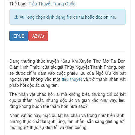
Thể Loại:
Tiểu Thuyết Trung Quốc
Vui lòng chọn định dạng file để tải hoặc đọc online.
EPUB
AZW3
Đang thưởng thức truyện “Sau Khi Xuyên Thư Mở Ra Đơn
Giản Hình Thức” của tác giả Thủy Nguyệt Thanh Phong, bạn
sẽ được chìm đắm vào cuộc phiêu lưu của Ngô Ưu khi bất
ngờ xuyên không vào một
tiểu thuyết
và trở thành nhân vật
pháo hôi độc ác cùng tên.
Thế nhân vật pháo hôi, ai mà không biết, thường chỉ có kết
cục bi thảm nhất, nhưng độc ác và gian xảo như vậy, liệu
rằng không buồn thê thảm hơn nữa sao?
Nhân vật ác này, mặc dù tật hai chân và trông như hiền lành,
nhưng thực chất lại lạnh lùng, tàn nhẫn, sẵn sàng giết người,
một người thực sự đen tối và điên cuồng.