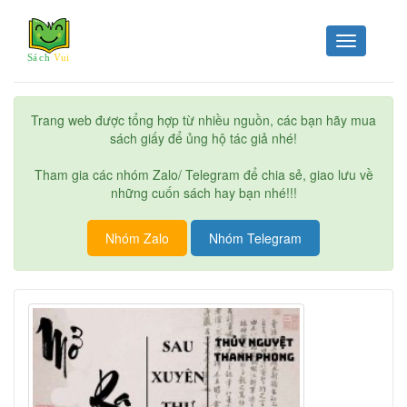
Toggle
navigation
Trang web được tổng hợp từ nhiều nguồn, các bạn hãy mua
sách giấy để ủng hộ tác giả nhé!
Tham gia các nhóm Zalo/ Telegram để chia sẻ, giao lưu về
những cuốn sách hay bạn nhé!!!
Nhóm Zalo
Nhóm Telegram