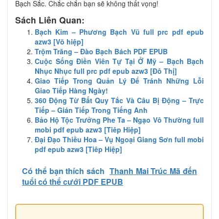
Bạch Sắc. Chắc chắn bạn sẽ không thất vọng!
Sách Liên Quan:
Bạch Kim – Phương Bạch Vũ full prc pdf epub
azw3 [Võ hiệp]
Trộm Trăng – Đào Bạch Bách PDF EPUB
Cuộc Sống Điền Viên Tự Tại Ở Mỹ – Bạch Bạch
Nhục Nhục full prc pdf epub azw3 [Đô Thị]
Giao Tiếp Trong Quản Lý Để Tránh Những Lỗi
Giao Tiếp Hàng Ngày!
360 Động Từ Bất Quy Tắc Và Câu Bị Động – Trực
Tiếp – Gián Tiếp Trong Tiếng Anh
Bảo Hộ Tộc Trưởng Phe Ta – Ngạo Vô Thường full
mobi pdf epub azw3 [Tiêp Hiệp]
Đại Đạo Thiều Hoa – Vụ Ngoại Giang Sơn full mobi
pdf epub azw3 [Tiêp Hiệp]
Có thể bạn thích sách
Thanh Mai Trúc Mã đến
tuổi có thể cưới PDF EPUB