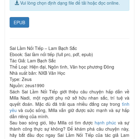
Vui lòng chọn định dạng file để tải hoặc đọc online.
EPUB
Sai Lầm Nối Tiếp – Lam Bạch Sắc
Ebook: Sai lầm nối tiếp (full prc, pdf, epub)
Tác Giả: Lam Bạch Sắc
Thể Loại: Hiện đại, Ngôn tình, Văn học phương Đông
Nhà xuất bản: NXB Văn Học
Type: Zeus
Nguồn: zeus1990
Sách Sai Lầm Nối Tiếp giới thiệu câu chuyện hấp dẫn về
Milla Nadi, một người phụ nữ sở hữu nhan sắc, trí tuệ và
quyết đoán. Mặc dù đã trải qua nhiều đắng cay trong
tình
yêu
và cuộc sống, Milla vẫn giữ được sức mạnh và sự hấp
dẫn riêng của mình.
Sau bao sóng gió, liệu Milla có tìm được
hạnh phúc
và sự
thành công thực sự không? Để khám phá câu chuyện này,
hãy bắt đầu đọc ngay Sai Lầm Nối Tiếp của tác giả Lam