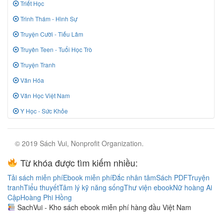
Triết Học
Trinh Thám - Hình Sự
Truyện Cười - Tiếu Lâm
Truyên Teen - Tuổi Học Trò
Truyện Tranh
Văn Hóa
Văn Học Việt Nam
Y Học - Sức Khỏe
© 2019 Sách Vui, Nonprofit Organization.
Từ khóa được tìm kiếm nhiều:
Tải sách miễn phí
Ebook miễn phí
Đắc nhân tâm
Sách PDF
Truyện
tranh
Tiểu thuyết
Tâm lý kỹ năng sống
Thư viện ebook
Nữ hoàng Ai
Cập
Hoàng Phi Hồng
SachVui - Kho sách ebook miễn phí hàng đầu Việt Nam