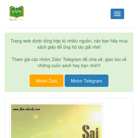
Toggle
navigation
Trang web được tổng hợp từ nhiều nguồn, các bạn hãy mua
sách giấy để ủng hộ tác giả nhé!
Tham gia các nhóm Zalo/ Telegram để chia sẻ, giao lưu về
những cuốn sách hay bạn nhé!!!
Nhóm Zalo
Nhóm Telegram