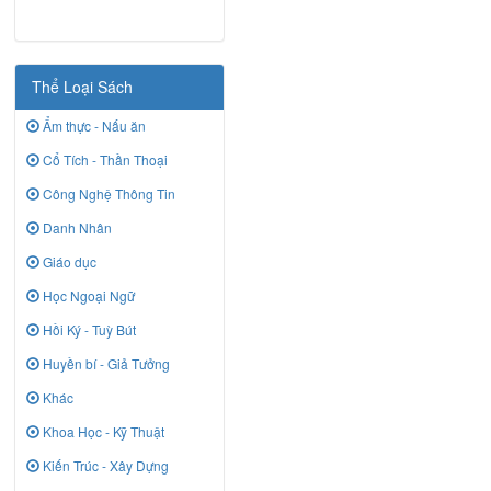
Thể Loại Sách
Ẩm thực - Nấu ăn
Cổ Tích - Thần Thoại
Công Nghệ Thông Tin
Danh Nhân
Giáo dục
Học Ngoại Ngữ
Hồi Ký - Tuỳ Bút
Huyền bí - Giả Tưởng
Khác
Khoa Học - Kỹ Thuật
Kiến Trúc - Xây Dựng