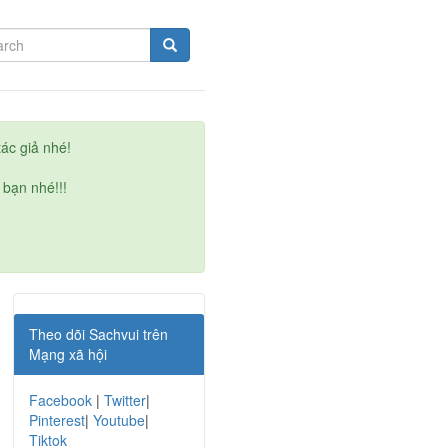
ác giả nhé!
 bạn nhé!!!
Theo dõi Sachvui trên
Mạng xã hội
Facebook
|
Twitter
|
Pinterest
|
Youtube
|
Tiktok