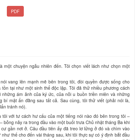
PDF
n là một chuyện ngẫu nhiên đến. Tôi chọn viết lách như chọn một
 nói vang lên mạnh mẽ bên trong tôi, đòi quyền được sống cho
 tồn tại như một sinh thể độc lập. Tôi đã thử nhiều phương cách
ỏi những ám ảnh của ký ức, của nỗi u buồn triền miên và những
 bí mật ẩn đằng sau tất cả. Sau cùng, tôi thử viết (phải nói là,
 lẩn tránh nó).
 tôi với tư cách hư cấu của một tiếng nói nào đó bên trong tôi –
 – bỗng nảy ra trong đầu vào một buổi trưa Chủ nhật tháng Ba khi
 cư gần nơi ở. Câu đầu tiên ấy đã treo lơ lửng ở đó và chìm vào
như thế cho đến vài tháng sau, khi tôi thực sự có ý định bắt đầu