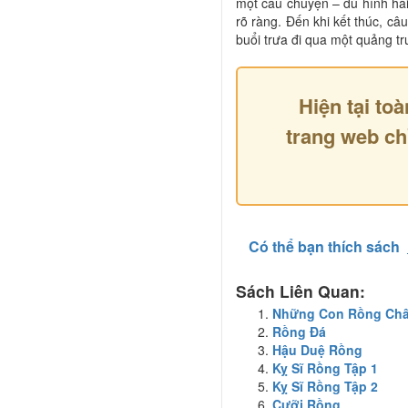
một câu chuyện – dù hình hài
rõ ràng. Đến khi kết thúc, câ
buổi trưa đi qua một quảng 
Hiện tại toà
trang web ch
Có thể bạn thích sách
Sách Liên Quan:
Những Con Rồng Châu
Rồng Đá
Hậu Duệ Rồng
Kỵ Sĩ Rồng Tập 1
Kỵ Sĩ Rồng Tập 2
Cưỡi Rồng