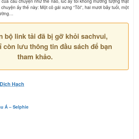
 của câu chuyện như thế nào, lúc ấy tôi không mường tượng thật
u chuyện ấy thế này: Một cô gái xưng “Tôi”, hai mươi bảy tuổi, một
trường…
n bộ link tải đã bị gỡ khỏi sachvui,
ỉ còn lưu thông tin đầu sách để bạn
tham khảo.
Dịch Hạch
 Á – Selphie